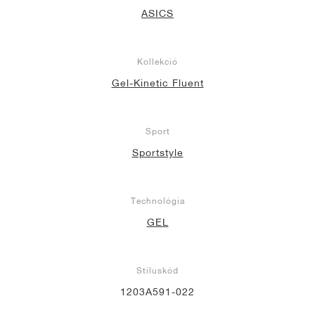
ASICS
Kollekció
Gel-Kinetic Fluent
Sport
Sportstyle
Technológia
GEL
Stíluskód
1203A591-022