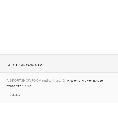
SPORTSHOWROOM
Rólunk
A SPORTSHOWROOM sütiket használ.
A cookie-kra vonatkozó
Kapcsolat
szabályzatunkról
.
Sitemap
Folytatni
Márkák
Nike