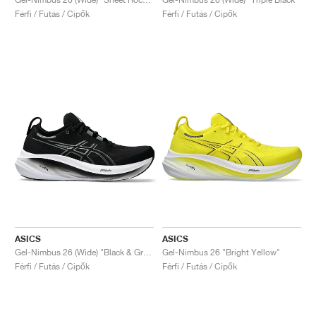
Férfi / Futás / Cipők
Férfi / Futás / Cipők
ASICS
ASICS
Gel-Nimbus 26 (Wide) "Black & Graphite Grey"
Gel-Nimbus 26 "Bright Yellow"
Férfi / Futás / Cipők
Férfi / Futás / Cipők