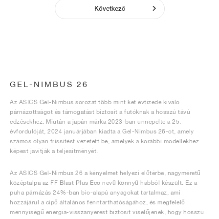
Következő
GEL-NIMBUS 26
Az ASICS Gel-Nimbus sorozat több mint két évtizede kiváló
párnázottságot és támogatást biztosít a futóknak a hosszú távú
edzésekhez. Miután a japán márka 2023-ban ünnepelte a 25.
évfordulóját, 2024 januárjában kiadta a Gel-Nimbus 26-ot, amely
számos olyan frissítést vezetett be, amelyek a korábbi modellekhez
képest javítják a teljesítményét.
Az ASICS Gel-Nimbus 26 a kényelmet helyezi előtérbe, nagyméretű
középtalpa az FF Blast Plus Eco nevű könnyű habból készült. Ez a
puha párnázás 24%-ban bio-alapú anyagokat tartalmaz, ami
hozzájárul a cipő általános fenntarthatóságához, és megfelelő
mennyiségű energia-visszanyerést biztosít viselőjének, hogy hosszú