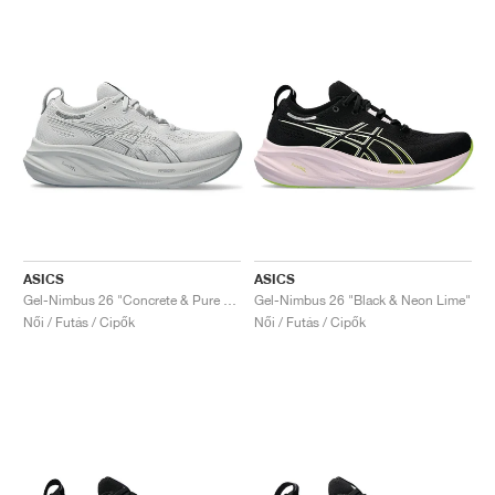
ASICS
ASICS
Gel-Nimbus 26 "Concrete & Pure Silver"
Gel-Nimbus 26 "Black & Neon Lime"
Női / Futás / Cipők
Női / Futás / Cipők