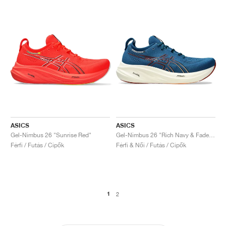
ASICS
ASICS
Gel-Nimbus 26 "Sunrise Red"
Gel-Nimbus 26 "Rich Navy & Faded Orange"
Férfi / Futás / Cipők
Férfi & Női / Futás / Cipők
1
2