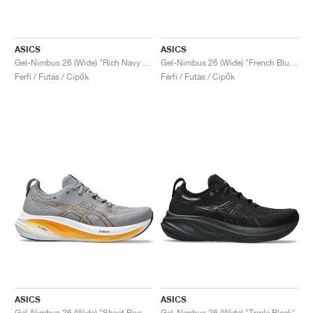
ASICS
ASICS
Gel-Nimbus 26 (Wide) "Rich Navy & Faded Orange"
Gel-Nimbus 26 (Wide) "French Blue & Electric Lime"
Férfi / Futás / Cipők
Férfi / Futás / Cipők
ASICS
ASICS
Gel-Nimbus 26 (Wide) "Sheet Rock & Orange"
Gel-Nimbus 26 (Wide) "Triple Black"