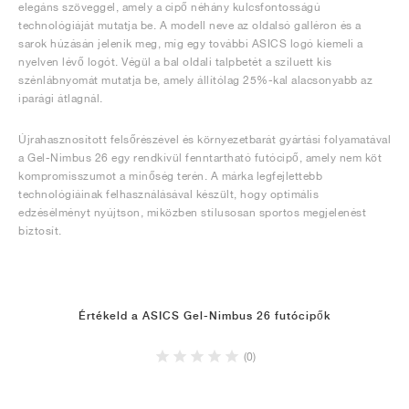
elegáns szöveggel, amely a cipő néhány kulcsfontosságú
technológiáját mutatja be. A modell neve az oldalsó galléron és a
sarok húzásán jelenik meg, míg egy további ASICS logó kiemeli a
nyelven lévő logót. Végül a bal oldali talpbetét a sziluett kis
szénlábnyomát mutatja be, amely állítólag 25%-kal alacsonyabb az
iparági átlagnál.
Újrahasznosított felsőrészével és környezetbarát gyártási folyamatával
a Gel-Nimbus 26 egy rendkívül fenntartható futócipő, amely nem köt
kompromisszumot a minőség terén. A márka legfejlettebb
technológiáinak felhasználásával készült, hogy optimális
edzésélményt nyújtson, miközben stílusosan sportos megjelenést
biztosít.
Értékeld a ASICS Gel-Nimbus 26 futócipők
(0)