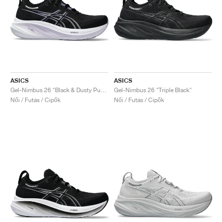
ASICS
ASICS
Gel-Nimbus 26 "Black & Dusty Purple"
Gel-Nimbus 26 "Triple Black"
Női / Futás / Cipők
Női / Futás / Cipők