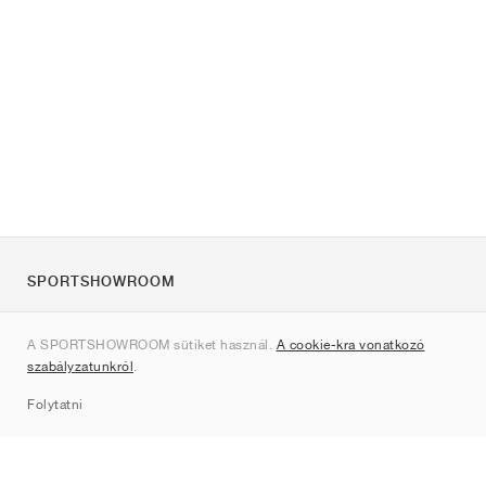
SPORTSHOWROOM
Rólunk
A SPORTSHOWROOM sütiket használ.
A cookie-kra vonatkozó
Kapcsolat
szabályzatunkról
.
Sitemap
Folytatni
Márkák