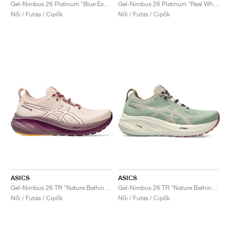
FIELD GENERAL
CRAZE
ADIRACER
MULE
471
GEL-CUMULUS 16
G.T. CUT
FORCE 58
TEKKIRA CUP
508
JORDAN
Gel-Nimbus 26 Platinum "Blue Expanse & Rose Gold"
Gel-Nimbus 26 Platinum "Real White & Pure Silver"
Női / Futás / Cipők
Női / Futás / Cipők
KILLSHOT 2
MOTO 2K
ITALIA
LEGACY 312
ALLERDALE
G.T. FUTURE
PS8
ALOHA SUPER
600
TOTAL 90
PHENOMENA
FORUM
JUMPMAN JACK
2000
VERTEBRAE
808
AVA ROVER
1000
HAMBURG
204L
AIR MAX 95
933
MIND
860V2
AIR RIFT
ASICS
ASICS
Gel-Nimbus 26 TR "Nature Bathing & Pearl Pink"
Gel-Nimbus 26 TR "Nature Bathing & Rose Rougue"
Női / Futás / Cipők
Női / Futás / Cipők