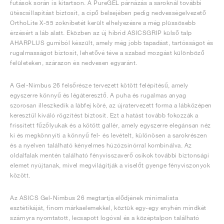
futások során is kitartson. A PureGEL párnázás a saroknál további
ütéscsillapítást biztosít, a cipő belsejében pedig nedvességelvezető
OrthoLite X-55 zoknibetét került elhelyezésre a még plüssösebb
érzésért a láb alatt. Eközben az új hibrid ASICSGRIP külső talp
AHARPLUS gumiból készült, amely még jobb tapadást, tartósságot és
rugalmasságot biztosít, lehetővé téve a szabad mozgást különböző
felületeken, szárazon és nedvesen egyaránt.
A Gel-Nimbus 26 felsőrésze tervezett kötött felépítésű, amely
egyszerre könnyű és légáteresztő. A puha és rugalmas anyag
szorosan illeszkedik a lábfej köré, az újratervezett forma a lábközépen
keresztül kiváló rögzítést biztosít. Ezt a hatást tovább fokozzák a
frissített fűzőlyukak és a kötött gallér, amely egyszerre elegánsan néz
ki és megkönnyíti a könnyű fel- és levételt, különösen a sarokrészen
és a nyelven található kényelmes húzózsinórral kombinálva. Az
oldalfalak mentén található fényvisszaverő csíkok további biztonsági
elemet nyújtanak, mivel megvilágítják a viselőt gyenge fényviszonyok
között.
Az ASICS Gel-Nimbus 26 megtartja elődjének minimalista
esztétikáját, finom márkaelemekkel, köztük egy-egy enyhén mindkét
szárnyra nyomtatott, lecsapott logóval és a középtalpon található