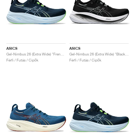
ASICS
ASICS
Gel-Nimbus 26 (Extra Wide) "French Blue & Electric Lime"
Gel-Nimbus 26 (Extra Wide) "Black & Graphite Grey"
Férfi / Futás / Cipők
Férfi / Futás / Cipők