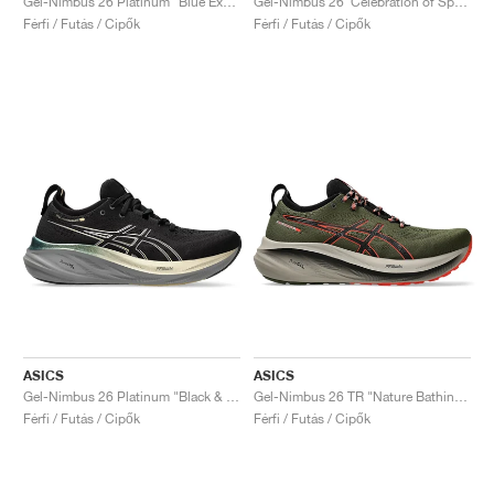
Gel-Nimbus 26 Platinum "Blue Expanse & Champagne"
Gel-Nimbus 26 ‘Celebration of Sport’ "Paris"
Férfi / Futás / Cipők
Férfi / Futás / Cipők
ASICS
ASICS
Gel-Nimbus 26 Platinum "Black & Champagne"
Gel-Nimbus 26 TR "Nature Bathing & Red Snapper"
Férfi / Futás / Cipők
Férfi / Futás / Cipők