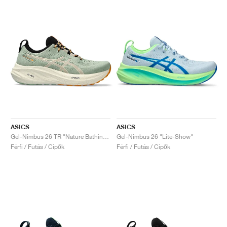
ASICS
ASICS
Gel-Nimbus 26 TR "Nature Bathing & Fellow Yellow"
Gel-Nimbus 26 "Lite-Show"
Férfi / Futás / Cipők
Férfi / Futás / Cipők