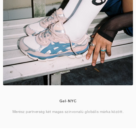
Gel-NYC
Merész partnerség két magas színvonalú globális márka között.