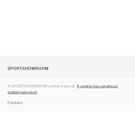
SPORTSHOWROOM
Rólunk
A SPORTSHOWROOM sütiket használ.
A cookie-kra vonatkozó
Kapcsolat
szabályzatunkról
.
Sitemap
Folytatni
Márkák
Nike
Jordan