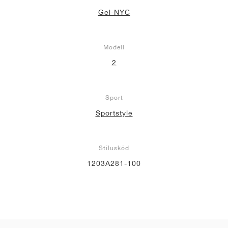
Gel-NYC
Modell
2
Sport
Sportstyle
Stíluskód
1203A281-100