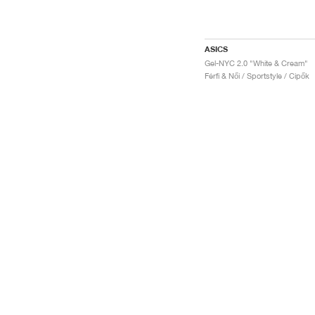
ASICS
Gel-NYC 2.0 "White & Cream"
Férfi & Női / Sportstyle / Cipők