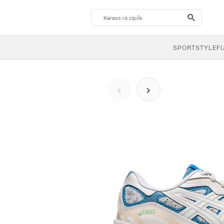
search-
btn
SPORTSTYLE
F