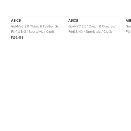
ASICS
ASICS
AS
Gel-NYC 2.0 "White & Feather Grey"
Gel-NYC 2.0 "Cream & Concrete"
Gel
Férfi & Női / Sportstyle / Cipők
Férfi & Női / Sportstyle / Cipők
Fér
Ft58.489