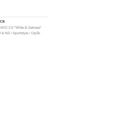
ICS
-NYC 2.0 "White & Oatmeal"
fi & Női / Sportstyle / Cipők