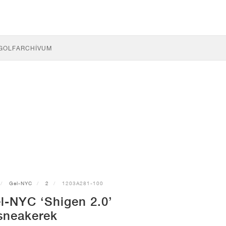
GOLF
ARCHÍVUM
Gel-NYC
2
1203A281-100
l-NYC ‘Shigen 2.0’
sneakerek