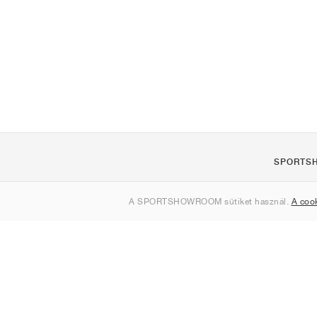
SPORTS
Rólunk
A SPORTSHOWROOM sütiket használ.
A coo
Kapcsolat
Sitemap