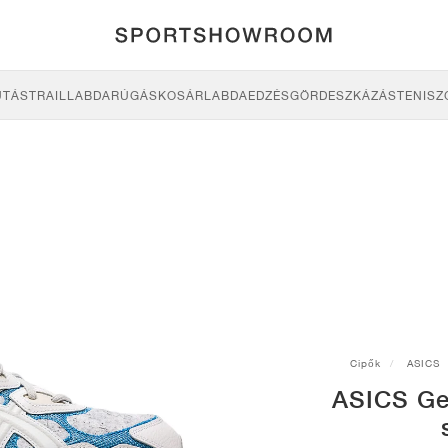
UTÁS
TRAIL
LABDARÚGÁS
KOSÁRLABDA
EDZÉS
GÖRDESZKÁZÁS
TENISZ
Cipők
ASICS
ASICS Ge