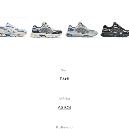
Nem
Férfi
Márka
ASICS
Kollekció