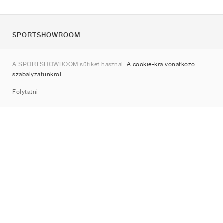
SPORTSHOWROOM
Rólunk
A SPORTSHOWROOM sütiket használ.
A cookie-kra vonatkozó
Kapcsolat
szabályzatunkról
.
Sitemap
Folytatni
Márkák
Nike
Jordan
adidas
New Balance
ASICS
PUMA
Converse