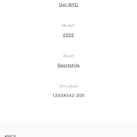
Gel-NYC
Modell
2055
Sport
Sportstyle
Stíluskód
1203A542-200
ASICS