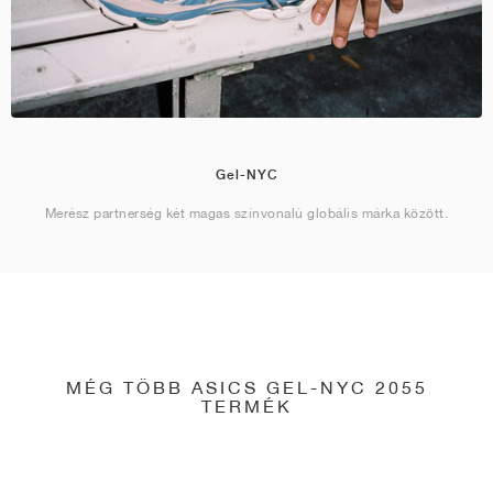
Gel-NYC
Merész partnerség két magas színvonalú globális márka között.
MÉG TÖBB ASICS GEL-NYC 2055
TERMÉK