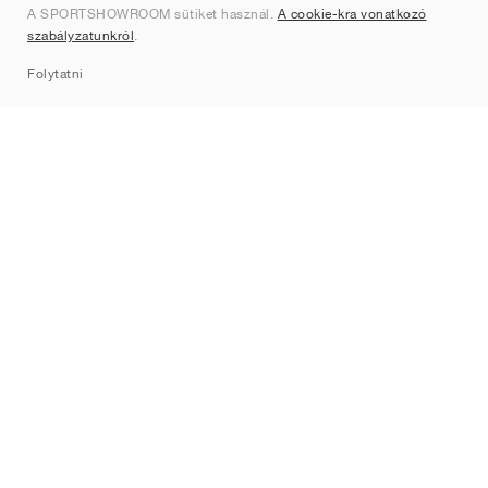
A SPORTSHOWROOM sütiket használ.
A cookie-kra vonatkozó
Kapcsolat
szabályzatunkról
.
Sitemap
Folytatni
Márkák
Nike
Jordan
adidas
New Balance
ASICS
PUMA
Converse
Vans
Hoka
Salomon
On