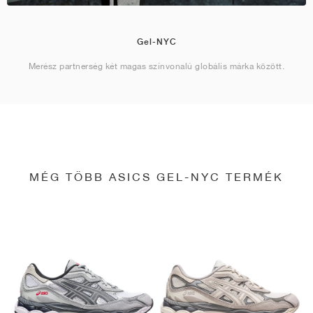
Gel-NYC
Merész partnerség két magas színvonalú globális márka között.
MÉG TÖBB ASICS GEL-NYC TERMÉK