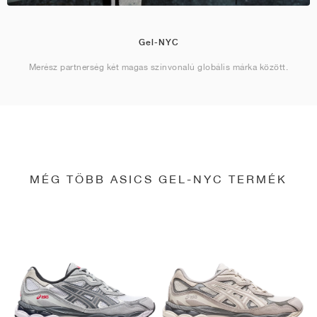
Gel-NYC
Merész partnerség két magas színvonalú globális márka között.
MÉG TÖBB ASICS GEL-NYC TERMÉK