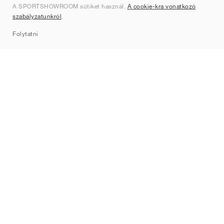
A SPORTSHOWROOM sütiket használ.
A cookie-kra vonatkozó
Kapcsolat
szabályzatunkról
.
Sitemap
Folytatni
Márkák
Nike
Jordan
adidas
New Balance
ASICS
PUMA
Converse
Vans
Hoka
Salomon
On