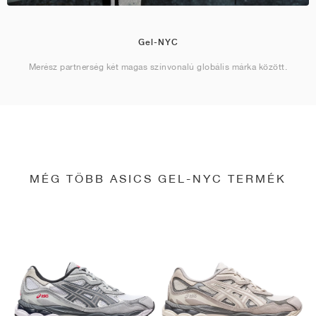
Gel-NYC
Merész partnerség két magas színvonalú globális márka között.
MÉG TÖBB ASICS GEL-NYC TERMÉK