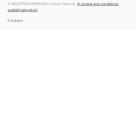
A SPORTSHOWROOM sütiket használ.
A cookie-kra vonatkozó
Kapcsolat
szabályzatunkról
.
Sitemap
Folytatni
Márkák
Nike
Jordan
adidas
New Balance
ASICS
PUMA
Converse
Vans
Hoka
Salomon
On