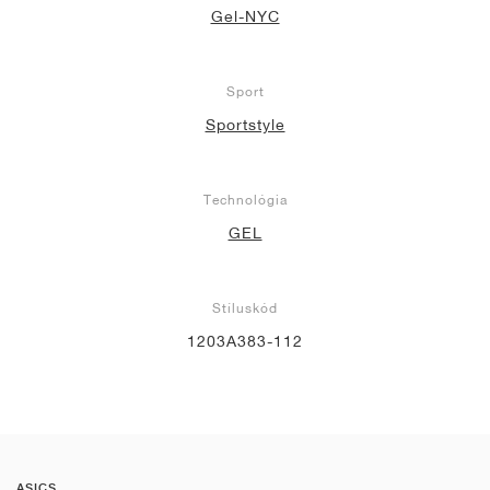
Gel-NYC
Sport
Sportstyle
Technológia
GEL
Stíluskód
1203A383-112
ASICS