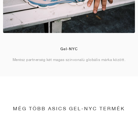
Gel-NYC
Merész partnerség két magas színvonalú globális márka között.
MÉG TÖBB ASICS GEL-NYC TERMÉK