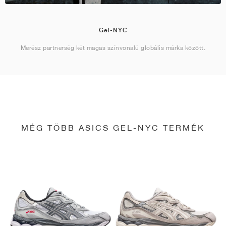
Gel-NYC
Merész partnerség két magas színvonalú globális márka között.
MÉG TÖBB ASICS GEL-NYC TERMÉK