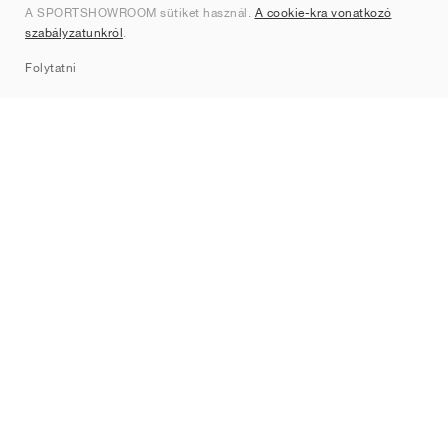
A SPORTSHOWROOM sütiket használ.
A cookie-kra vonatkozó
Kapcsolat
szabályzatunkról
.
Sitemap
Folytatni
Márkák
Nike
Jordan
adidas
New Balance
ASICS
PUMA
Converse
Vans
Hoka
Salomon
On