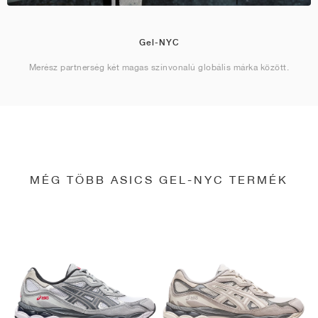
Gel-NYC
Merész partnerség két magas színvonalú globális márka között.
MÉG TÖBB ASICS GEL-NYC TERMÉK