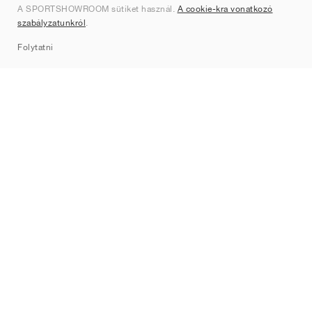
A SPORTSHOWROOM sütiket használ.
A cookie-kra vonatkozó
Kapcsolat
szabályzatunkról
.
Sitemap
Folytatni
Márkák
Nike
Jordan
adidas
New Balance
ASICS
PUMA
Converse
Vans
Hoka
Salomon
On