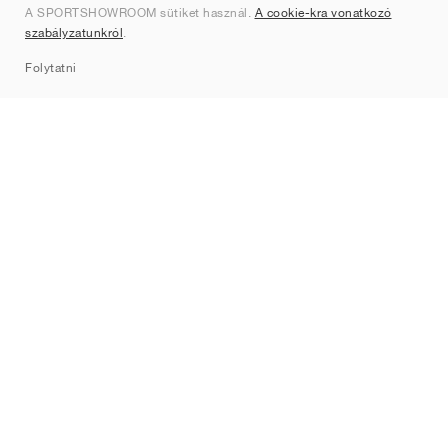
A SPORTSHOWROOM sütiket használ.
A cookie-kra vonatkozó
Kapcsolat
szabályzatunkról
.
Sitemap
Folytatni
Márkák
Nike
Jordan
adidas
New Balance
ASICS
PUMA
Converse
Vans
Hoka
Salomon
On