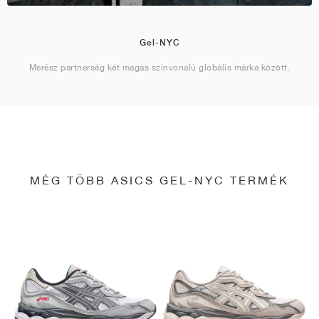
Gel-NYC
Merész partnerség két magas színvonalú globális márka között.
MÉG TÖBB ASICS GEL-NYC TERMÉK