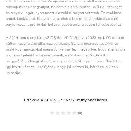
kevesebb hímzett hatás. Valójában az eredeti modell összes szövött
márkajelzéses hangsúlyát, beleértve a sarokrészen lévő Gel szöveget
és a nyelvi logót, nyomtatott elemekkel helyettesítették. Ez csökkenti
annak kockázatát, hogy a laza szálak elkapják és elszakítsák a cipő
egyes részeit, így sokkal hatékonyabbá teszi a vadon felfedezéséhez.
A 2024-ben megjelent ASICS Gel-NYC Utility a 2023-as NYC sziluett
kültéri használatra alkalmas változata. Szilárd megerősítésekkel és
praktikus funkciókkal megerősítve úgy lett megépítve, hogy ellenálljon
a kihívást jelentő körülményeknek, miközben megőrizte azt a
meggyőző örökségi stílust, amely az eredetit olyan népszerűvé tette,
így lehetővé teszi viselőjének, hogy jól nézzen ki, bárhová is viszik
kalandjai.
Értékeld a ASICS Gel-NYC Utility sneakerek
(0)