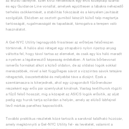
az elülső lábfejnél. Ezen kívül rendelkezik egy erős középtalp szárral
és egy Guidance Line vonallal, amelyek együttesen a lábakra nehezedő
terhelés csökkentését, a stabilitás fokozását és a kényelem javítását
szolgálják. Eközben az osztott gumiból készült külső talp megtartja
tartósságát, rugalmasságát és tapadását, támogatva a terepen való
használatot.
A Gel-NYC Utility legnagyobb frissítései az erőteljes felsőrészen
történnek. A hálós alsó réteget egy strapabíró nylon ripstop anyag
váltotta fel, hogy távol tartsa az elemeket, és csak egy kis háló maradt
a nyelven a légáteresztő képesség érdekében. A tartós bőrbevonat
ismerős formákat alkot a külső oldalon, de az oldalsó logók sokkal
merészebbek, mivel a két függőleges sávot a vízszintes sávok tetejére
rétegezték, összetettebbé és mélyebbé téve a dizájnt. Ezek a
szemtámaszra is kiterjednek, ahol egy újragondolt fűzőrendszer
részeként egy erős pár szemlyukat kínálnak. Vastag textilhurok rögzíti
a fűző felső hosszát, míg a közepét az ASICS logók erősítik, az alját
pedig egy hurok tartja szilárdan a helyén, amely az elülső lábfejnél
lévő márkás panelhez kapcsolódik.
További praktikus részletek közé tartozik a saroknál található húzózár,
amely megkönnyíti a Gel-NYC Utility fel- és levételét, valamint a