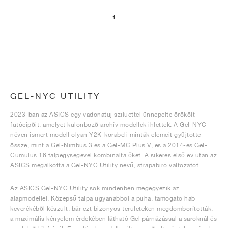
1
GEL-NYC UTILITY
2023-ban az ASICS egy vadonatúj sziluettel ünnepelte örökölt
futócipőit, amelyet különböző archív modellek ihlettek. A Gel-NYC
néven ismert modell olyan Y2K-korabeli minták elemeit gyűjtötte
össze, mint a Gel-Nimbus 3 és a Gel-MC Plus V, és a 2014-es Gel-
Cumulus 16 talpegységével kombinálta őket. A sikeres első év után az
ASICS megalkotta a Gel-NYC Utility nevű, strapabíró változatot.
Az ASICS Gel-NYC Utility sok mindenben megegyezik az
alapmodellel. Középső talpa ugyanabból a puha, támogató hab
keverékéből készült, bár ezt bizonyos területeken megdomborították,
a maximális kényelem érdekében látható Gel párnázással a saroknál és