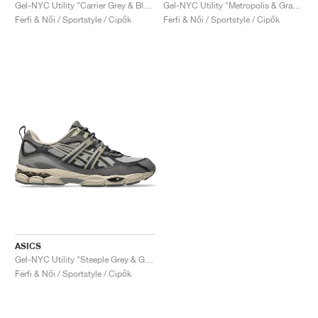
FIELD GENERAL
CRAZE
ADIRACER
MULE
471
GEL-CUMULUS 16
G.T. CUT
FORCE 58
TEKKIRA CUP
508
JORDAN
Gel-NYC Utility "Carrier Grey & Black"
Gel-NYC Utility "Metropolis & Graphite Grey"
Férfi & Női / Sportstyle / Cipők
Férfi & Női / Sportstyle / Cipők
KILLSHOT 2
MOTO 2K
ITALIA
LEGACY 312
ALLERDALE
G.T. FUTURE
PS8
ALOHA SUPER
600
TOTAL 90
PHENOMENA
FORUM
JUMPMAN JACK
2000
VERTEBRAE
808
AVA ROVER
1000
HAMBURG
204L
AIR MAX 95
933
MIND
860V2
AIR RIFT
ASICS
Gel-NYC Utility "Steeple Grey & Graphite Grey"
Férfi & Női / Sportstyle / Cipők