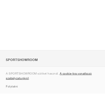
SPORTSHOWROOM
Rólunk
A SPORTSHOWROOM sütiket használ.
A cookie-kra vonatkozó
Kapcsolat
szabályzatunkról
.
Sitemap
Folytatni
Márkák
Nike