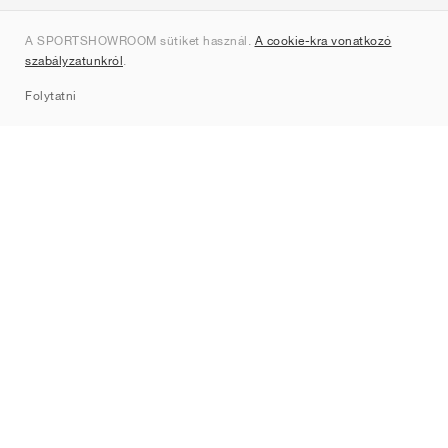
Rólunk
A SPORTSHOWROOM sütiket használ.
A cookie-kra vonatkozó
Kapcsolat
szabályzatunkról
.
Sitemap
Folytatni
Márkák
Nike
Jordan
adidas
New Balance
ASICS
PUMA
Converse
Vans
Hoka
Salomon