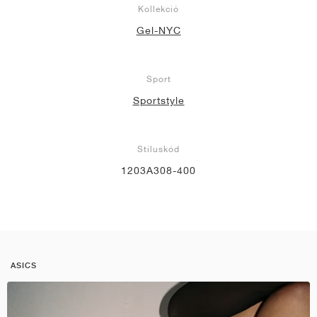
Kollekció
Gel-NYC
Sport
Sportstyle
Stíluskód
1203A308-400
ASICS