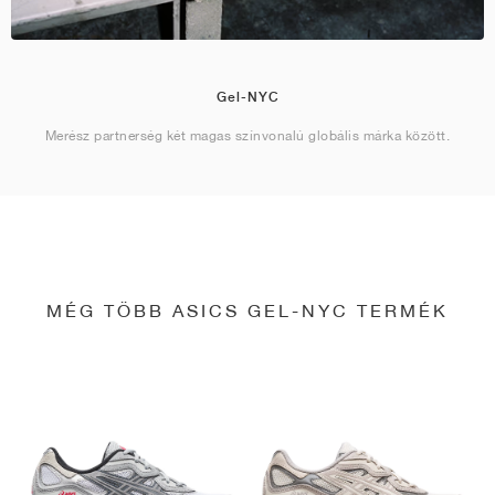
Gel-NYC
Merész partnerség két magas színvonalú globális márka között.
MÉG TÖBB ASICS GEL-NYC TERMÉK