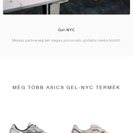
Gel-NYC
Merész partnerség két magas színvonalú globális márka között.
MÉG TÖBB ASICS GEL-NYC TERMÉK