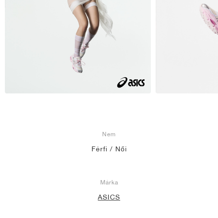
Nem
Férfi / Női
Márka
ASICS