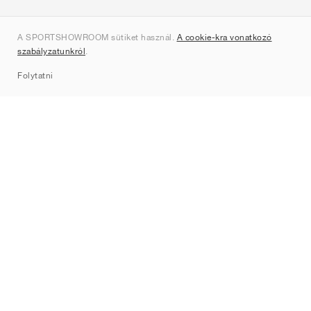
Rólunk
A SPORTSHOWROOM sütiket használ.
A cookie-kra vonatkozó
Kapcsolat
szabályzatunkról
.
Sitemap
Folytatni
Márkák
Nike
Jordan
adidas
New Balance
ASICS
PUMA
Converse
Vans
Hoka
Salomon