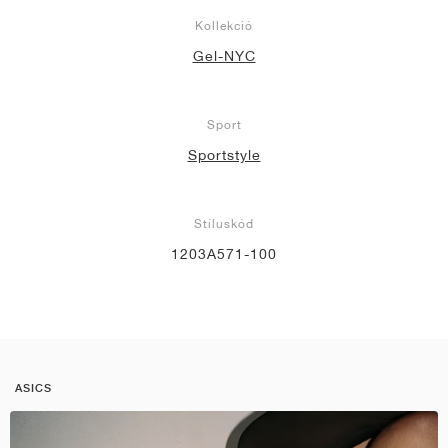
Kollekció
Gel-NYC
Sport
Sportstyle
Stíluskód
1203A571-100
ASICS