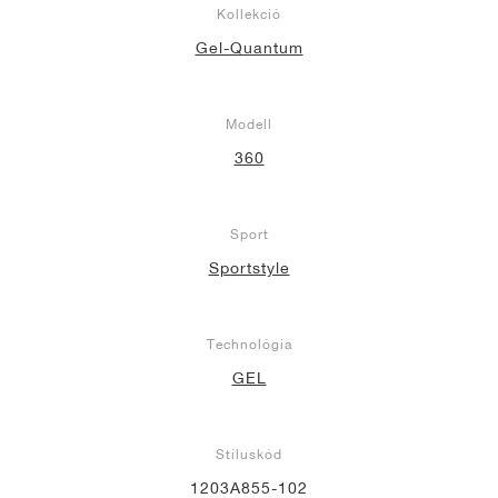
Kollekció
Gel-Quantum
Modell
360
Sport
Sportstyle
Technológia
GEL
Stíluskód
1203A855-102