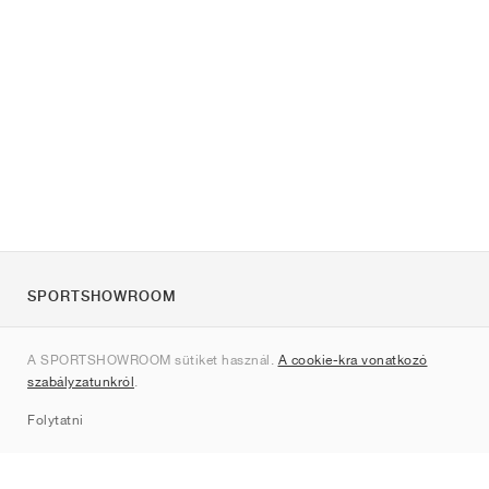
SPORTSHOWROOM
Rólunk
A SPORTSHOWROOM sütiket használ.
A cookie-kra vonatkozó
Kapcsolat
szabályzatunkról
.
Sitemap
Folytatni
Márkák