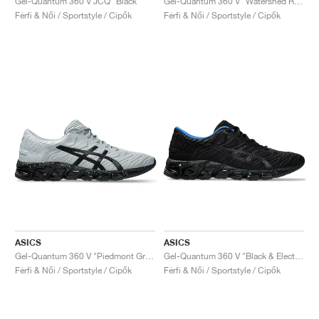
Gel-Quantum 360 V JCQ "Black"
Gel-Quantum 360 V "Watershed Rose"
Férfi & Női / Sportstyle / Cipők
Férfi & Női / Sportstyle / Cipők
ASICS
ASICS
Gel-Quantum 360 V "Piedmont Grey & Black"
Gel-Quantum 360 V "Black & Electric Blue"
Férfi & Női / Sportstyle / Cipők
Férfi & Női / Sportstyle / Cipők