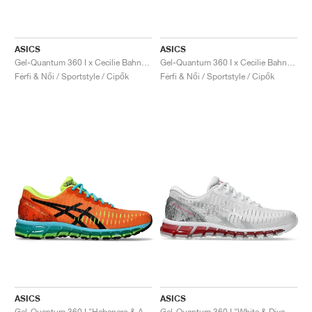
ASICS
ASICS
Gel-Quantum 360 I x Cecilie Bahnsen "Sakuragai"
Gel-Quantum 360 I x Cecilie Bahnsen "Black"
Férfi & Női / Sportstyle / Cipők
Férfi & Női / Sportstyle / Cipők
ASICS
ASICS
Gel-Quantum 360 I "Habanero & Aquarium"
Gel-Quantum 360 I "White & Diva Pink"