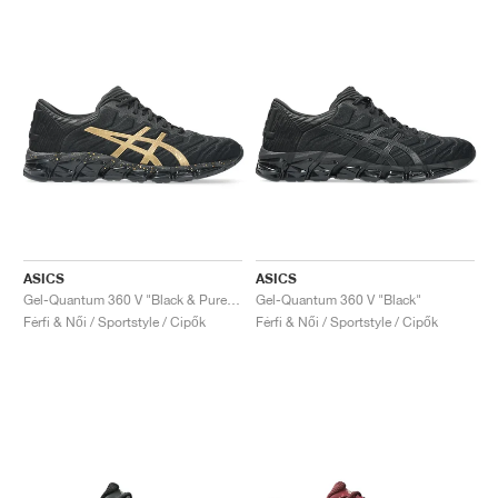
ASICS
ASICS
Gel-Quantum 360 V "Black & Pure Gold"
Gel-Quantum 360 V "Black"
Férfi & Női / Sportstyle / Cipők
Férfi & Női / Sportstyle / Cipők