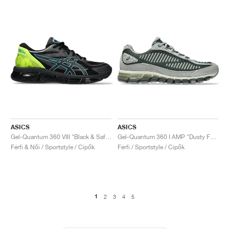
ASICS
ASICS
Gel-Quantum 360 VIII "Black & Safety Yellow"
Gel-Quantum 360 I AMP "Dusty Fern & Seal Grey"
Férfi & Női / Sportstyle / Cipők
Férfi / Sportstyle / Cipők
1
2
3
4
5