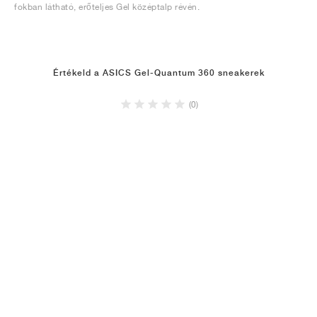
fokban látható, erőteljes Gel középtalp révén.
Értékeld a ASICS Gel-Quantum 360 sneakerek
(0)