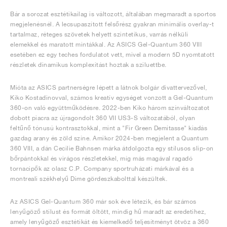
Bár a sorozat esztétikailag is változott, általában megmaradt a sportos
megjelenésnél. A lecsupaszított felsőrész gyakran minimális overlay-t
tartalmaz, réteges szövetek helyett szintetikus, varrás nélküli
elemekkel és maratott mintákkal. Az ASICS Gel-Quantum 360 VIII
esetében ez egy teches fordulatot vett, mivel a modern 5D nyomtatott
részletek dinamikus komplexitást hoztak a sziluettbe.
Mióta az ASICS partnerségre lépett a látnok bolgár divattervezővel,
Kiko Kostadinovval, számos kreatív egységet vonzott a Gel-Quantum
360-on való együttműködésre. 2022-ben Kiko három színváltozatot
dobott piacra az újragondolt 360 VII US3-S változatából, olyan
feltűnő tónusú kontrasztokkal, mint a "Fir Green Demitasse" kiadás
gazdag arany és zöld színe. Amikor 2024-ben megjelent a Quantum
360 VIII, a dán Cecilie Bahnsen márka átdolgozta egy stílusos slip-on
bőrpántokkal és virágos részletekkel, míg más magával ragadó
tornacipők az olasz C.P. Company sportruházati márkával és a
montreali székhelyű Dime gördeszkabolttal készültek.
Az ASICS Gel-Quantum 360 már sok éve létezik, és bár számos
lenyűgöző stílust és formát öltött, mindig hű maradt az eredetihez,
amely lenyűgöző esztétikát és kiemelkedő teljesítményt ötvöz a 360