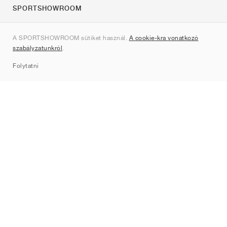
SPORTSHOWROOM
Rólunk
A SPORTSHOWROOM sütiket használ.
A cookie-kra vonatkozó
Kapcsolat
szabályzatunkról
.
Sitemap
Folytatni
Márkák
Nike
Jordan
adidas
New Balance
ASICS
PUMA
Converse
Vans
Hoka