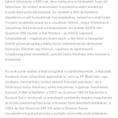
faktort kölcsönöz a 360-nak, de a márka arra is törekedett, hogy jól
teljesítsen. Az emberi anatómiából inspirálódva stabil kialakítást
hoztak létre puha párnázással. Ez vezetett a 360-as kollekció
alapelemeivé vált kulcselemek hozzáadásához, beleértve a stabilizáló
Trusstic középtalp szárat és a vizuálisan feltűnő, mégis hihetetlenül
kényelmes Gel blokkokat a középtalpban. Az eredeti ASICS Gel-
Quantum 360 szintén a Gel-Nimbus - az ASICS népszerű
futócipőjének - megbízható lécére épült, a Gel körül a hézagokat
kitöltő plüsshab pedig a lábfej körüli zökkenőmentes átmenetet
biztosítja. Eközben egy könnyű, rugalmas és légáteresztő
tulajdonságokkal rendelkező, szövött hálós felsőrész tette teljessé a
kialakítást.
Az évek során ezeket a technológiákat továbbfejlesztették, a legújabb
kiadások olyan újításokkal egészültek ki, mint az FF Blast hab - egy
érzékeny, fenntartható módon készült futócipő-párnázás - és a
többirányú hálós felsőrész, amely kényelmes, rugalmas illeszkedést
biztosít. A Gel is fejlődött, a 2022-es Quantum 360 VII bevezette a
Scutoid Gel-t, amelynek újrarendezett szerkezete elegáns megjelenést
és kiváló ütéscsillapítást kínál a hosszan tartó kényelem érdekében. a
2024-es Gel-Quantum 360 VIII aztán a Division Space
csúcstechnológiát alkalmazta a puhább, könnyebb érzet érdekében.