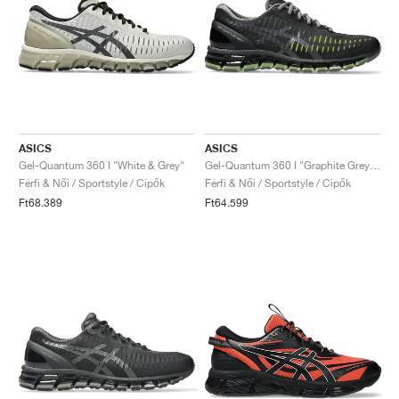
ASICS
ASICS
Gel-Quantum 360 I "White & Grey"
Gel-Quantum 360 I "Graphite Grey & Green Apple"
Férfi & Női / Sportstyle / Cipők
Férfi & Női / Sportstyle / Cipők
Ft68.389
Ft64.599