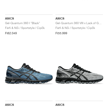
ASICS
ASICS
Gel-Quantum 360 I "Black"
Gel-Quantum 360 VIII x Lack of Guidance "Yoshikatsu Kawaguchi"
Férfi & Női / Sportstyle / Cipők
Férfi & Női / Sportstyle / Cipők
Ft62.049
Ft55.999
ASICS
ASICS