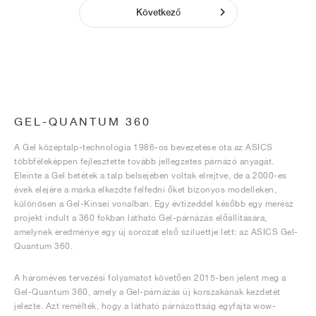
Következő
GEL-QUANTUM 360
A Gel középtalp-technológia 1986-os bevezetése óta az ASICS
többféleképpen fejlesztette tovább jellegzetes párnázó anyagát.
Eleinte a Gel betétek a talp belsejében voltak elrejtve, de a 2000-es
évek elejére a márka elkezdte felfedni őket bizonyos modelleken,
különösen a Gel-Kinsei vonalban. Egy évtizeddel később egy merész
projekt indult a 360 fokban látható Gel-párnázás előállítására,
amelynek eredménye egy új sorozat első sziluettje lett: az ASICS Gel-
Quantum 360.
A hároméves tervezési folyamatot követően 2015-ben jelent meg a
Gel-Quantum 360, amely a Gel-párnázás új korszakának kezdetét
jelezte. Azt remélték, hogy a látható párnázottság egyfajta wow-