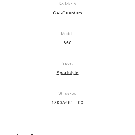
Kollekció
Gel-Quantum
Modell
360
Sport
Sportstyle
Stíluskód
1203A681-400