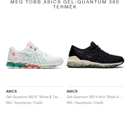
MÉG TÖBB ASICS GEL-QUANTUM 360
TERMÉK
ASICS
ASICS
Gel-Quantum 360 6 "White & Techno Cyan"
Gel-Quantum 360 5 Knit "Black & Cozy Pink"
Női / Sportstyle / Cipők
Női / Sportstyle / Cipők