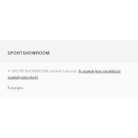
SPORTSHOWROOM
Rólunk
A SPORTSHOWROOM sütiket használ.
A cookie-kra vonatkozó
Kapcsolat
szabályzatunkról
.
Sitemap
Folytatni
Márkák
Nike
Jordan
adidas
New Balance