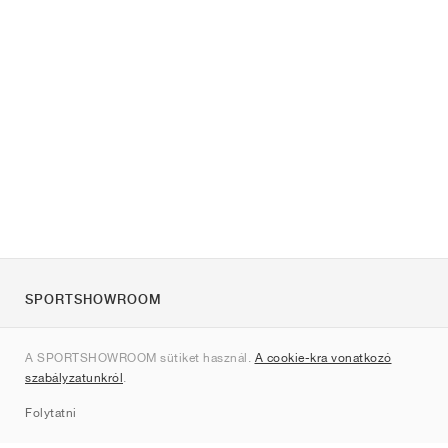
SPORTSHOWROOM
Rólunk
A SPORTSHOWROOM sütiket használ.
A cookie-kra vonatkozó
Kapcsolat
szabályzatunkról
.
Sitemap
Folytatni