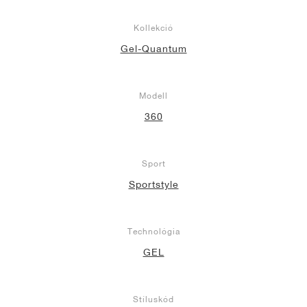
Kollekció
Gel-Quantum
Modell
360
Sport
Sportstyle
Technológia
GEL
Stíluskód