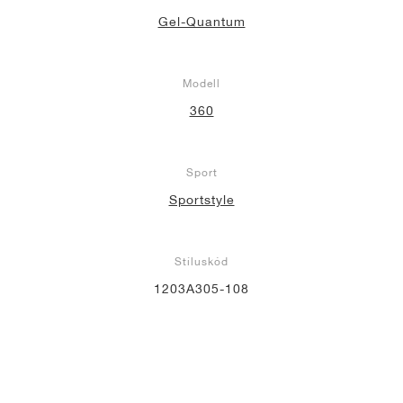
Gel-Quantum
Modell
360
Sport
Sportstyle
Stíluskód
1203A305-108