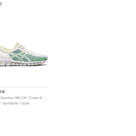
K
ICS
Gel-Quantum 360 CM "Cream & Huddle Yellow"
 / Sportstyle / Cipők