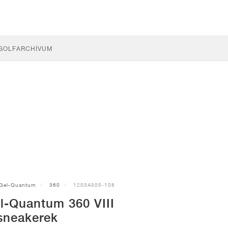
GOLF
ARCHÍVUM
Gel-Quantum
360
1203A305-108
l-Quantum 360 VIII
sneakerek