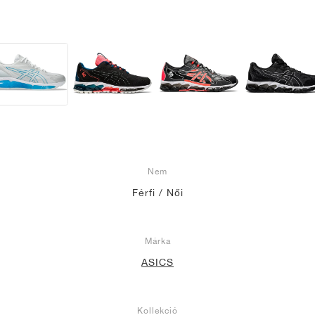
Nem
Férfi / Női
Márka
ASICS
Kollekció