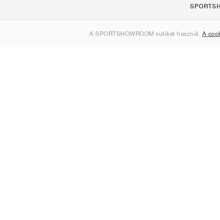
SPORTS
Rólunk
A SPORTSHOWROOM sütiket használ.
A coo
Kapcsolat
Sitemap