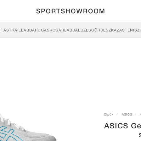
UTÁS
TRAIL
LABDARÚGÁS
KOSÁRLABDA
EDZÉS
GÖRDESZKÁZÁS
TENISZ
Cipők
ASICS
ASICS Ge