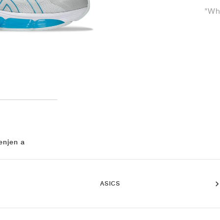
"Whi
enjen a
ASICS