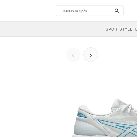
search-
btn
SPORTSTYLE
F