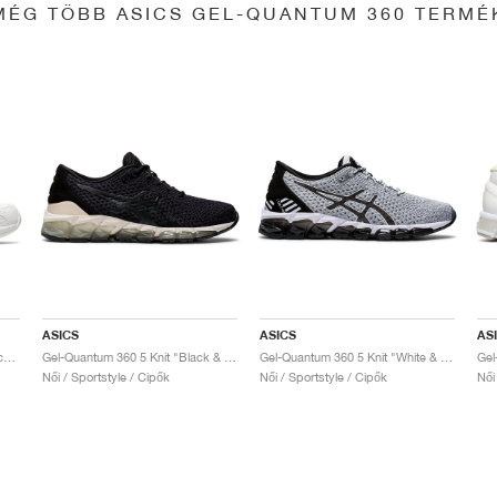
MÉG TÖBB ASICS GEL-QUANTUM 360 TERMÉ
ASICS
ASICS
AS
Gel-Quantum 360 6 "White & Techno Cyan"
Gel-Quantum 360 5 Knit "Black & Cozy Pink"
Gel-Quantum 360 5 Knit "White & Black"
Női / Sportstyle / Cipők
Női / Sportstyle / Cipők
Női