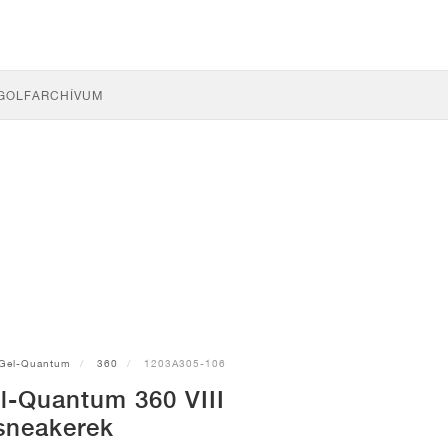
GOLF
ARCHÍVUM
Gel-Quantum
360
1203A305-106
l-Quantum 360 VIII
sneakerek