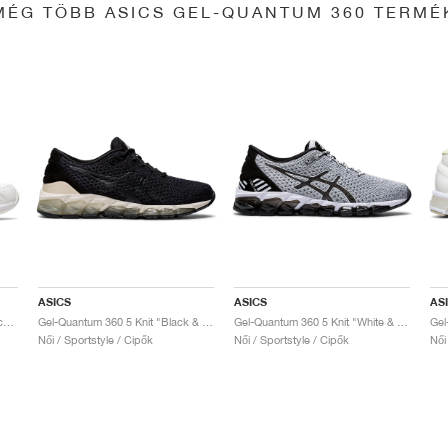
MÉG TÖBB ASICS GEL-QUANTUM 360 TERMÉ
ASICS
ASICS
AS
Gel-Quantum 360 6 "White & Techno Cyan"
Gel-Quantum 360 5 Knit "Black & Cozy Pink"
Gel-Quantum 360 5 Knit "White & Black"
Női / Sportstyle / Cipők
Női / Sportstyle / Cipők
Női