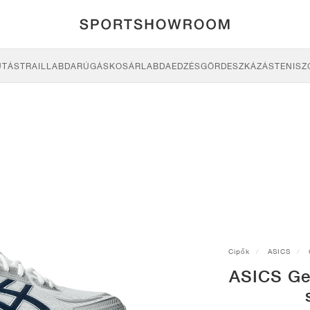
UTÁS
TRAIL
LABDARÚGÁS
KOSÁRLABDA
EDZÉS
GÖRDESZKÁZÁS
TENISZ
Cipők
ASICS
ASICS Ge