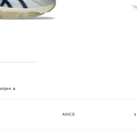
"W
enjen a
ASICS