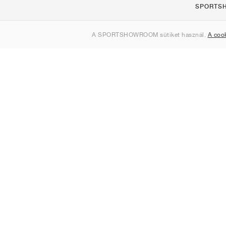
SPORTS
Rólunk
A SPORTSHOWROOM sütiket használ.
A coo
Kapcsolat
Sitemap