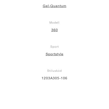
Gel-Quantum
Modell
360
Sport
Sportstyle
Stíluskód
1203A305-106