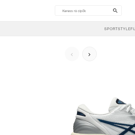
search-
btn
SPORTSTYLE
F