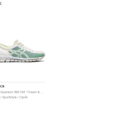
K
ICS
Gel-Quantum 360 CM "Cream & Huddle Yellow"
 / Sportstyle / Cipők