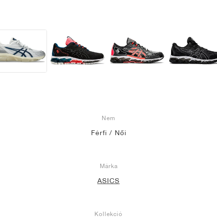
Nem
Férfi / Női
Márka
ASICS
Kollekció