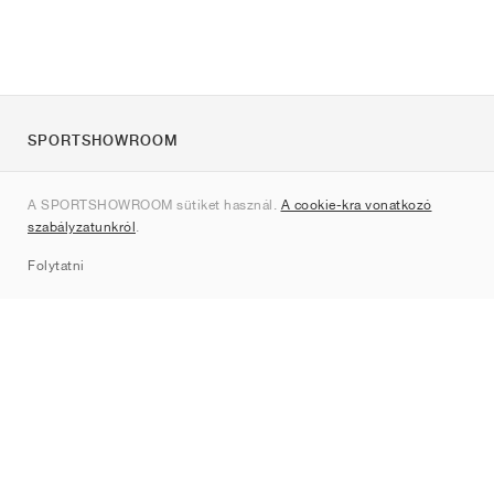
SPORTSHOWROOM
Rólunk
A SPORTSHOWROOM sütiket használ.
A cookie-kra vonatkozó
Kapcsolat
szabályzatunkról
.
Sitemap
Folytatni
Márkák
Nike
Jordan
adidas
New Balance
ASICS