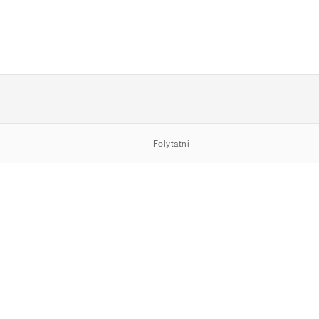
Folytatni