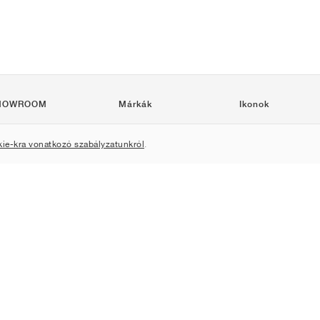
HOWROOM
Márkák
Ikonok
Nike
Air Force 1
kie-kra vonatkozó szabályzatunkról
.
Jordan
Jordan 1
adidas
Dunk
New Balance
550
ASICS
Samba
PUMA
Gel-Kayano 14
Converse
Speedcat
Vans
Chuck Taylor
Hoka
Cloud
Salomon
Old Skool