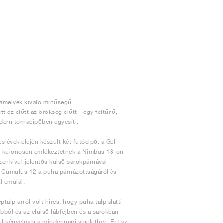
 amelyek kiváló minőségű
t ez előtt az örökség előtt - egy feltűnő,
dern tornacipőben egyesíti.
 évek elején készült két futócipő: a Gel-
zei különösen emlékeztetnek a Nimbus 13-on
zenkívül jelentős külső sarokpárnával
 a Cumulus 12 a puha párnázottságáról és
l emulál.
lp arról volt híres, hogy puha talp alatti
bból és az elülső lábfejben és a sarokban
nül kényelmes a mindennapi viselethez. Ezt az