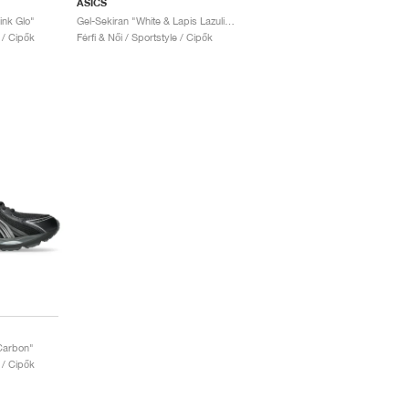
ASICS
ink Glo"
Gel-Sekiran "White & Lapis Lazuli Blue"
e / Cipők
Férfi & Női / Sportstyle / Cipők
Carbon"
e / Cipők