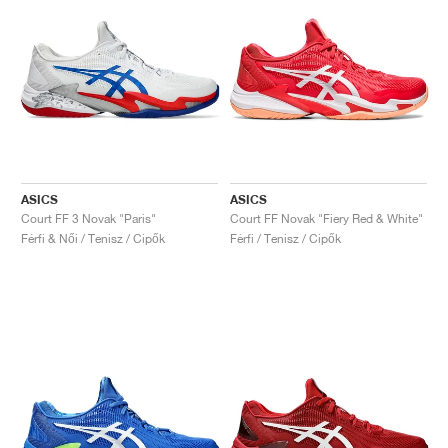
ASICS
ASICS
Court FF 3 Novak "Paris"
Court FF Novak "Fiery Red & White"
Férfi & Női / Tenisz / Cipők
Férfi / Tenisz / Cipők