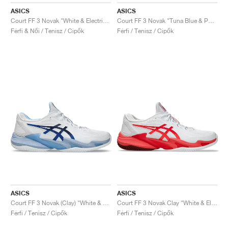
FIELD GENERAL
CRAZE
ADIRACER
MULE
471
GEL-CUMULUS 16
G.T. CUT
FORCE 58
TEKKIRA CUP
508
JORDAN
ASICS
ASICS
Court FF 3 Novak "White & Electric Red"
Court FF 3 Novak "Tuna Blue & Pure Silver"
KILLSHOT 2
MOTO 2K
ITALIA
LEGACY 312
ALLERDALE
G.T. FUTURE
PS8
ALOHA SUPER
600
Férfi & Női / Tenisz / Cipők
Férfi / Tenisz / Cipők
TOTAL 90
PHENOMENA
FORUM
JUMPMAN JACK
2000
VERTEBRAE
808
AVA ROVER
1000
HAMBURG
204L
AIR MAX 95
933
MIND
860V2
AIR RIFT
ASICS
ASICS
Court FF 3 Novak (Clay) "White & Tuna Blue"
Court FF 3 Novak Clay "White & Electric Red"
Férfi / Tenisz / Cipők
Férfi / Tenisz / Cipők