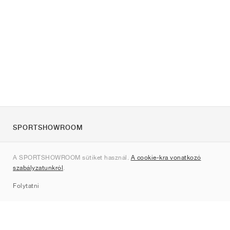
SPORTSHOWROOM
Rólunk
A SPORTSHOWROOM sütiket használ.
A cookie-kra vonatkozó
Kapcsolat
szabályzatunkról
.
Sitemap
Folytatni
Márkák
Nike