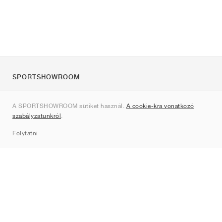
SPORTSHOWROOM
Rólunk
A SPORTSHOWROOM sütiket használ.
A cookie-kra vonatkozó
Kapcsolat
szabályzatunkról
.
Sitemap
Folytatni
Márkák
Nike
Jordan
adidas
New Balance