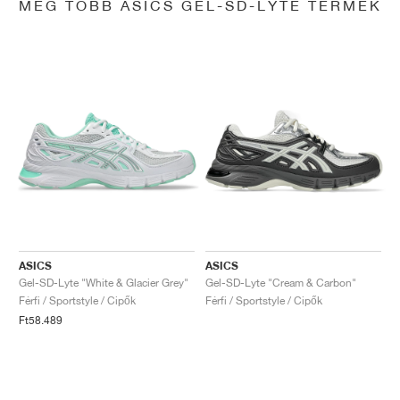
MÉG TÖBB ASICS GEL-SD-LYTE TERMÉK
ASICS
ASICS
Gel-SD-Lyte "White & Glacier Grey"
Gel-SD-Lyte "Cream & Carbon"
Férfi / Sportstyle / Cipők
Férfi / Sportstyle / Cipők
Ft58.489