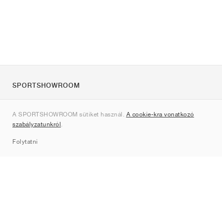
SPORTSHOWROOM
Rólunk
A SPORTSHOWROOM sütiket használ.
A cookie-kra vonatkozó
Kapcsolat
szabályzatunkról
.
Sitemap
Folytatni
Márkák
Nike
Jordan
adidas
New Balance