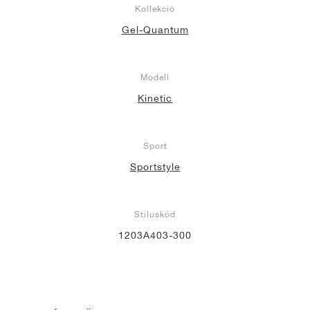
Kollekció
Gel-Quantum
Modell
Kinetic
Sport
Sportstyle
Stíluskód
1203A403-300