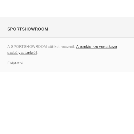
SPORTSHOWROOM
Rólunk
A SPORTSHOWROOM sütiket használ.
A cookie-kra vonatkozó
Kapcsolat
szabályzatunkról
.
Sitemap
Folytatni
Márkák
Nike
Jordan
adidas
New Balance
ASICS
PUMA