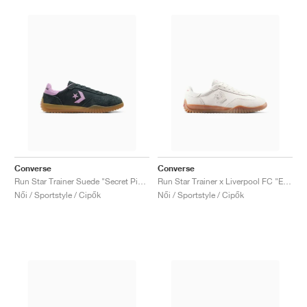
Converse
Converse
Run Star Trainer Suede "Secret Pines & Classic Amethyst"
Run Star Trainer x Liverpool FC "Egret"
Női / Sportstyle / Cipők
Női / Sportstyle / Cipők