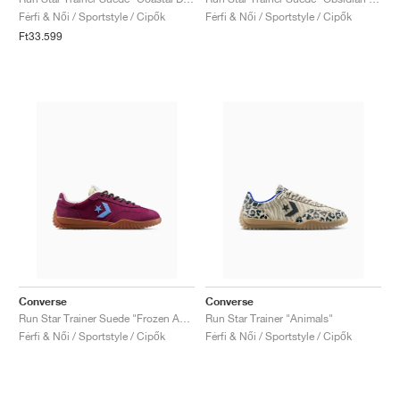
FIELD GENERAL
CRAZE
ADIRACER
MULE
471
GEL-CUMULUS 16
G.T. CUT
FORCE 58
TEKKIRA CUP
508
JORDAN
Férfi & Női / Sportstyle / Cipők
Férfi & Női / Sportstyle / Cipők
Ft33.599
KILLSHOT 2
MOTO 2K
ITALIA
LEGACY 312
ALLERDALE
G.T. FUTURE
PS8
ALOHA SUPER
600
TOTAL 90
PHENOMENA
FORUM
JUMPMAN JACK
2000
VERTEBRAE
808
AVA ROVER
1000
HAMBURG
204L
AIR MAX 95
933
MIND
860V2
AIR RIFT
Converse
Converse
Run Star Trainer Suede "Frozen Acai & Light Blue"
Run Star Trainer "Animals"
Férfi & Női / Sportstyle / Cipők
Férfi & Női / Sportstyle / Cipők