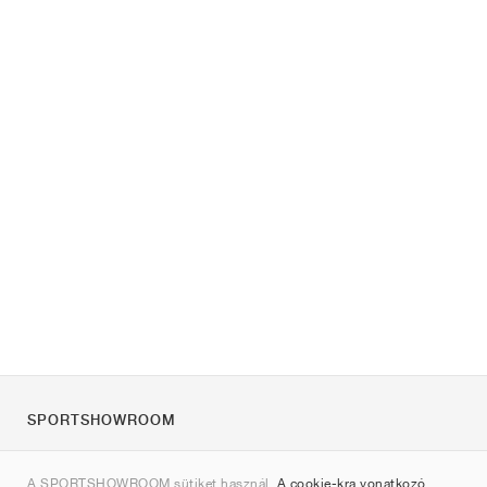
SPORTSHOWROOM
Rólunk
A SPORTSHOWROOM sütiket használ.
A cookie-kra vonatkozó
Kapcsolat