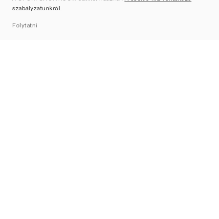
szabályzatunkról
.
Sitemap
Folytatni
Márkák
Nike
Jordan
adidas
New Balance
ASICS
PUMA
Converse
Vans
Hoka
Salomon
On
Saucony