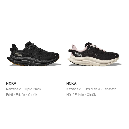
HOKA
HOKA
Kawana 2 "Triple Black"
Kawana 2 "Obsidian & Alabaster"
Férfi / Edzés / Cipők
Női / Edzés / Cipők