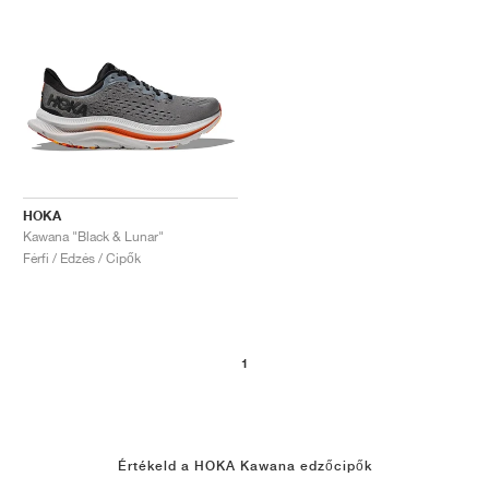
HOKA
Kawana "Black & Lunar"
Férfi / Edzés / Cipők
1
Értékeld a HOKA Kawana edzőcipők