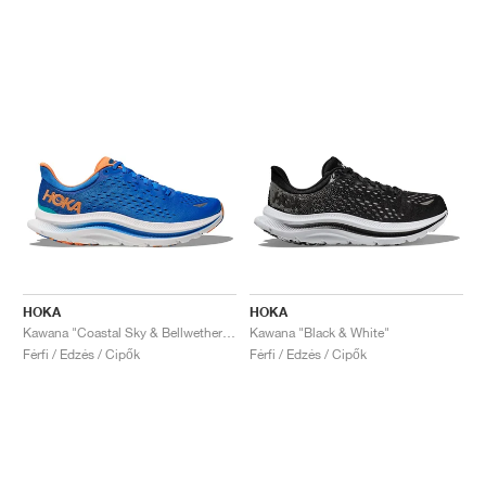
HOKA
HOKA
Kawana "Coastal Sky & Bellwether Blue"
Kawana "Black & White"
Férfi / Edzés / Cipők
Férfi / Edzés / Cipők