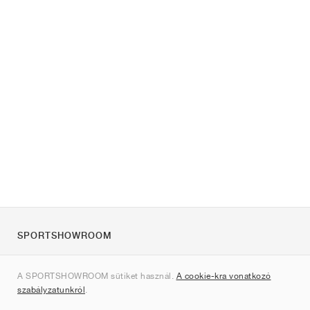
SPORTSHOWROOM
Rólunk
A SPORTSHOWROOM sütiket használ.
A cookie-kra vonatkozó
Kapcsolat
szabályzatunkról
.
Sitemap