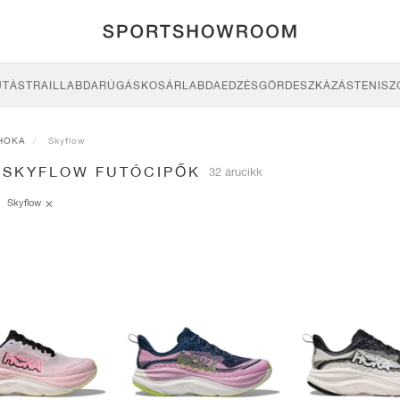
UTÁS
TRAIL
LABDARÚGÁS
KOSÁRLABDA
EDZÉS
GÖRDESZKÁZÁS
TENISZ
HOKA
Skyflow
 SKYFLOW FUTÓCIPŐK
32 árucikk
Skyflow