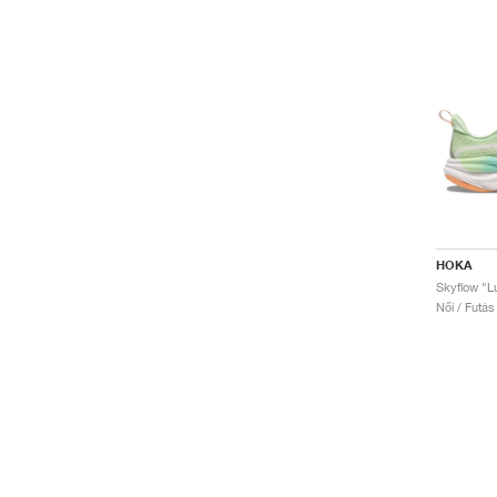
HOKA
Skyflow "L
Női / Futás