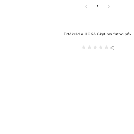
1
Értékeld a HOKA Skyflow futócipők
(0)