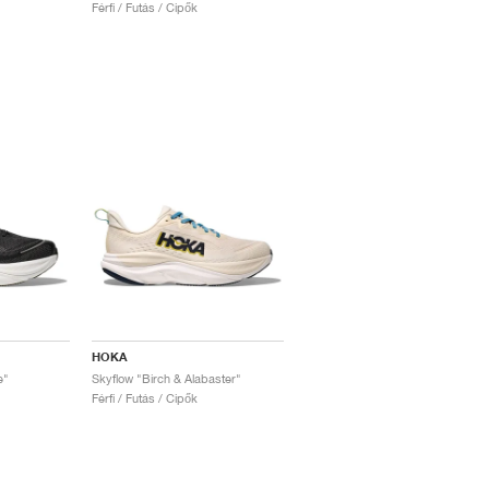
Férfi / Futás / Cipők
HOKA
e"
Skyflow "Birch & Alabaster"
Férfi / Futás / Cipők