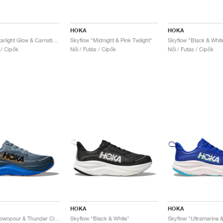
HOKA
HOKA
Skyflow "Starlight Glow & Carnation"
Skyflow "Midnight & Pink Twilight"
Skyflow "Black & Whit
 / Cipők
Női / Futás / Cipők
Női / Futás / Cipők
HOKA
HOKA
Skyflow "Downpour & Thunder Cloud"
Skyflow "Black & White"
Skyflow "Ultramarine &