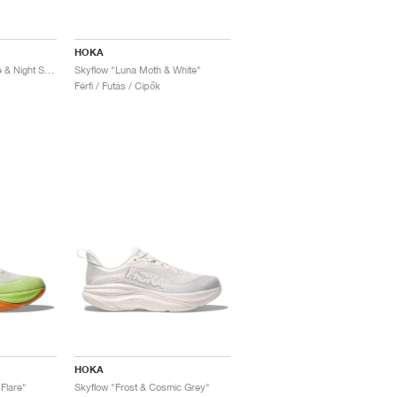
HOKA
Skyflow "Midnight Blue & Night Sky"
Skyflow "Luna Moth & White"
Férfi / Futás / Cipők
HOKA
 Flare"
Skyflow "Frost & Cosmic Grey"