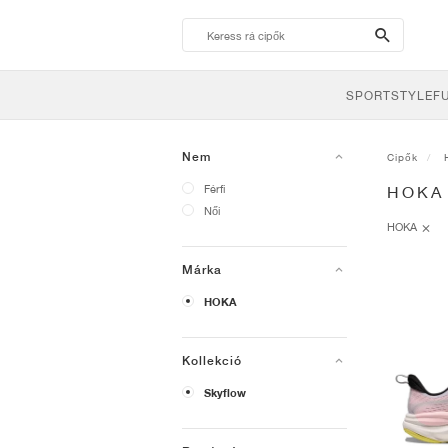
search-
btn
SPORTSTYLE
F
Nem
Cipők
Férfi
HOKA
Női
HOKA
Márka
HOKA
Kollekció
Skyflow