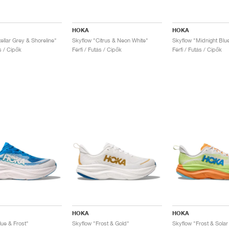
HOKA
HOKA
ellar Grey & Shoreline"
Skyflow "Citrus & Neon White"
ás / Cipők
Férfi / Futás / Cipők
Férfi / Futás / Cipők
HOKA
HOKA
lue & Frost"
Skyflow "Frost & Gold"
Skyflow "Frost & Solar