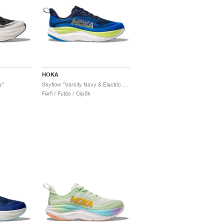
HOKA
e"
Skyflow "Varsity Navy & Electric Cobalt"
Férfi / Futás / Cipők