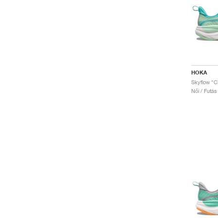
HOKA
Skyflow "Ci
Női / Futás