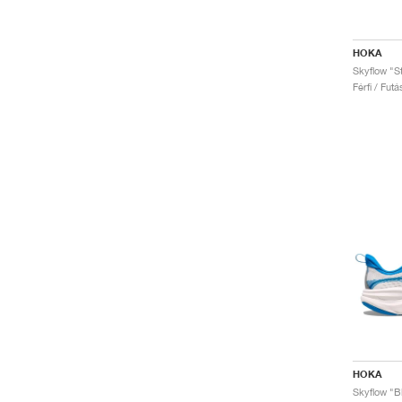
HOKA
Skyflow "St
Férfi / Fut
HOKA
Skyflow "B