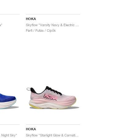
HOKA
e"
Skyflow "Varsity Navy & Electric Cobalt"
Férfi / Futás / Cipők
HOKA
 Night Sky"
Skyflow "Starlight Glow & Carnation"