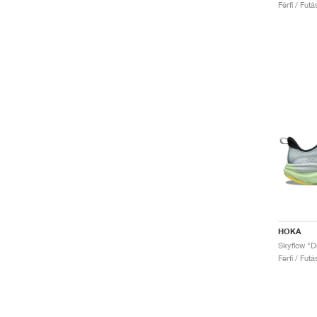
Férfi / Fut
HOKA
Skyflow "D
Férfi / Fut