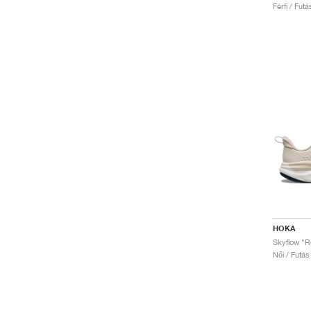
Férfi / Fut
HOKA
Skyflow "R
Női / Futás