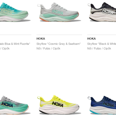
HOKA
HOKA
elo Blue & Mint Fluorite"
Skyflow "Cosmic Gray & Seafoam"
Skyflow "Black & Whit
 / Cipők
Női / Futás / Cipők
Női / Futás / Cipők