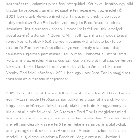
középrésszel, valamint piros fedőrétegekkel. Két évvel később egy Mid
kiadás következett, amelynek saját értelmezése volt az eredetiről.
2021-ben újabb Reverse Bred jelent meg, amelynek felső része
túlnyomórészt Gym Red színű volt, majd a Bred fekete és piros
árnyalatai két alternatív Jordan 1 modellre is felkerültek, amelyek
közül az első a Jordan 1 Zoom CMFT volt. Ez néhány módosítással
rendelkezik, többek között piros kivágásokkal a fekete bőr felső
részén és Zoom Air márkajellel a nyelven, amely a középtalpban
található rugalmas párnázásra utal. A másik változat a Patent Bred
volt, amely az eredeti klasszikus színkombinációját mutatja, de fényes
lakkozott bőrből készült, ami vonzó fényt kölcsönöz a fekete és
Varsity Red felső részének. 2021-ben egy Low Bred Toe is megjelent,
folytatva az alternatív megjelenést.
2022-ben több Bred Toe modell is készült, köztük a Mid Bred Toe és
egy FlyEase modell tépőzáras pántokkal és cipzárral a sarok körül,
hogy azok is könnyen felvehessék, akik nem tudnak hagyományos
kialakítású cipőt felvenni. Az Alternate Bred Toe is megjelent mind
közepes, mind alacsony szárú változatban a standard Alternate Bred
mellett, mindegyik kissé eltérő fehér, fekete és piros árnyalatokkal,
amelyek egyesítik az összes Bred cipőt. Abban az évben két másik
modell is új elemeket adott a Bredhez. Megjelent a női Jordan 1