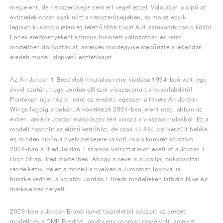
megjelent, de népszerűsége nem ért véget ezzel. Valójában a cipő az
évtizedek során csak nőtt a népszerűségében, és ma az egyik
legikonikusabb a jelenleg létező több tucat AJ1 színkombináció közül.
Ennek eredményeként számos frissített változatban és retro
modellben dolgozták át, amelyek mindegyike megőrizte a legendás
eredeti modell alapvető esztétikáját.
Az Air Jordan 1 Bred első hivatalos retro kiadása 1994-ben volt, egy
évvel azután, hogy Jordan először visszavonult a kosárlabdától.
Pontosan úgy néz ki, mint az eredeti, egészen a fekete Air Jordan
Wings logóig a bokán. A következő 2001-ben jelent meg, abban az
évben, amikor Jordan másodszor tért vissza a visszavonulásból. Ez a
modell hasonlít az előző kettőhöz, de csak 14 884 pár készült belőle,
és minden cipőn a nyelv belsejére rá volt írva a konkrét sorszám.
2008-ban a Bred Jordan 1 számos változtatáson esett át a Jordan 1
High Strap Bred modellben. Ahogy a neve is sugallja, bokapánttal
rendelkezik, de ez a modell a nyelven a Jumpman logóval is
büszkélkedhet, a korábbi Jordan 1 Breds modelleken látható Nike Air
márkajelzés helyett.
2009-ben a Jordan Brand ismét tisztelettel adózott az eredeti
modellnek a DMP Breddel, amely egy csomag része volt, amelyet