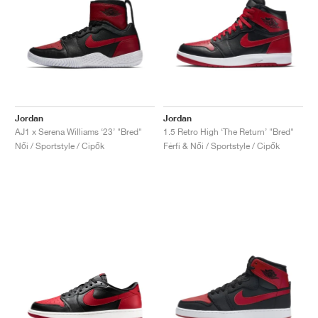
Jordan
Jordan
AJ1 x Serena Williams ‘23’ "Bred"
1.5 Retro High ‘The Return’ "Bred"
Női / Sportstyle / Cipők
Férfi & Női / Sportstyle / Cipők