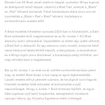
Elevate Low SE Bred, emelt platform talppal, szokatlan Wings logóval
és átdolgozott külső talppal, valamint a Bred Text, amelyet a „Black”
és „Red” feliratok borítanak. Fehér középtalpára élénk piros színnel
nyomtatták a „Black + Red = Bred” feliratot, tisztelegve a
színkombináció eredete előtt.
A Bred modellek hihetetlen sorozata 2023-ban is folytatódott, a Satin
Bred szélesebb körű megjelenésével és az Air Jordan 1 KO Bred
alacsony szárú változatával. Ugyanebben az évben egy újabb változat,
a Bred Sail is elkészült. Ez egy alacsony szárú modell, amelynek felső
része többnyire fekete bőrből készült, a lábujjrészen, a swooshokon
és a Wings logón piros díszítéssel, a középtalpja pedig törtfehér, ami
még retrobbá teszi a megjelenését.
Bár az Air Jordan 1 az évek során sokféle színkombinációban jelent
meg, az eredeti Bred dizájn a mai napig az egyik legkeresettebb.
Lázadó eredete előnyt jelentett számára, de lenyűgöző színvilága és
frissített modelljei több évtizeden át biztosították a cipő
népszerűségét. Ahogy a Jordan 1 Bred története fejlődik, és egyre
több izgalmas cipő kerül forgalomba, kétségtelenül növekszik
rajongói tábora, így folytatva figyelemre méltó örökségét.