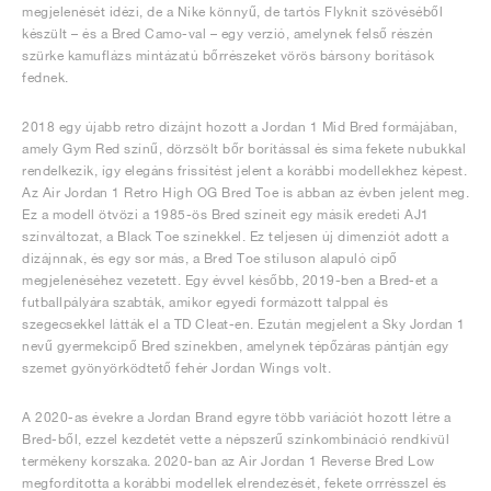
megjelenését idézi, de a Nike könnyű, de tartós Flyknit szövéséből
készült – és a Bred Camo-val – egy verzió, amelynek felső részén
szürke kamuflázs mintázatú bőrrészeket vörös bársony borítások
fednek.
2018 egy újabb retro dizájnt hozott a Jordan 1 Mid Bred formájában,
amely Gym Red színű, dörzsölt bőr borítással és sima fekete nubukkal
rendelkezik, így elegáns frissítést jelent a korábbi modellekhez képest.
Az Air Jordan 1 Retro High OG Bred Toe is abban az évben jelent meg.
Ez a modell ötvözi a 1985-ös Bred színeit egy másik eredeti AJ1
színváltozat, a Black Toe színekkel. Ez teljesen új dimenziót adott a
dizájnnak, és egy sor más, a Bred Toe stíluson alapuló cipő
megjelenéséhez vezetett. Egy évvel később, 2019-ben a Bred-et a
futballpályára szabták, amikor egyedi formázott talppal és
szegecsekkel látták el a TD Cleat-en. Ezután megjelent a Sky Jordan 1
nevű gyermekcipő Bred színekben, amelynek tépőzáras pántján egy
szemet gyönyörködtető fehér Jordan Wings volt.
A 2020-as évekre a Jordan Brand egyre több variációt hozott létre a
Bred-ből, ezzel kezdetét vette a népszerű színkombináció rendkívül
termékeny korszaka. 2020-ban az Air Jordan 1 Reverse Bred Low
megfordította a korábbi modellek elrendezését, fekete orrrésszel és