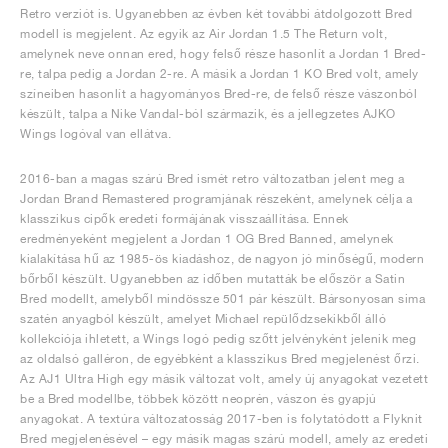
Retro verziót is. Ugyanebben az évben két további átdolgozott Bred
modell is megjelent. Az egyik az Air Jordan 1.5 The Return volt,
amelynek neve onnan ered, hogy felső része hasonlít a Jordan 1 Bred-
re, talpa pedig a Jordan 2-re. A másik a Jordan 1 KO Bred volt, amely
színeiben hasonlít a hagyományos Bred-re, de felső része vászonból
készült, talpa a Nike Vandal-ból származik, és a jellegzetes AJKO
Wings logóval van ellátva.
2016-ban a magas szárú Bred ismét retro változatban jelent meg a
Jordan Brand Remastered programjának részeként, amelynek célja a
klasszikus cipők eredeti formájának visszaállítása. Ennek
eredményeként megjelent a Jordan 1 OG Bred Banned, amelynek
kialakítása hű az 1985-ös kiadáshoz, de nagyon jó minőségű, modern
bőrből készült. Ugyanebben az időben mutatták be először a Satin
Bred modellt, amelyből mindössze 501 pár készült. Bársonyosan sima
szatén anyagból készült, amelyet Michael repülődzsekikből álló
kollekciója ihletett, a Wings logó pedig szőtt jelvényként jelenik meg
az oldalsó galléron, de egyébként a klasszikus Bred megjelenést őrzi.
Az AJ1 Ultra High egy másik változat volt, amely új anyagokat vezetett
be a Bred modellbe, többek között neoprén, vászon és gyapjú
anyagokat. A textúra változatosság 2017-ben is folytatódott a Flyknit
Bred megjelenésével – egy másik magas szárú modell, amely az eredeti