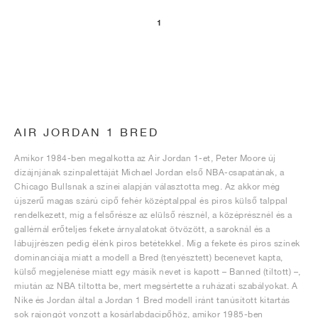
1
AIR JORDAN 1 BRED
Amikor 1984-ben megalkotta az Air Jordan 1-et, Peter Moore új
dizájnjának színpalettáját Michael Jordan első NBA-csapatának, a
Chicago Bullsnak a színei alapján választotta meg. Az akkor még
újszerű magas szárú cipő fehér középtalppal és piros külső talppal
rendelkezett, míg a felsőrésze az elülső résznél, a középrésznél és a
gallérnál erőteljes fekete árnyalatokat ötvözött, a saroknál és a
lábujjrészen pedig élénk piros betétekkel. Míg a fekete és piros színek
dominanciája miatt a modell a Bred (tenyésztett) becenevet kapta,
külső megjelenése miatt egy másik nevet is kapott – Banned (tiltott) –,
miután az NBA tiltotta be, mert megsértette a ruházati szabályokat. A
Nike és Jordan által a Jordan 1 Bred modell iránt tanúsított kitartás
sok rajongót vonzott a kosárlabdacipőhöz, amikor 1985-ben