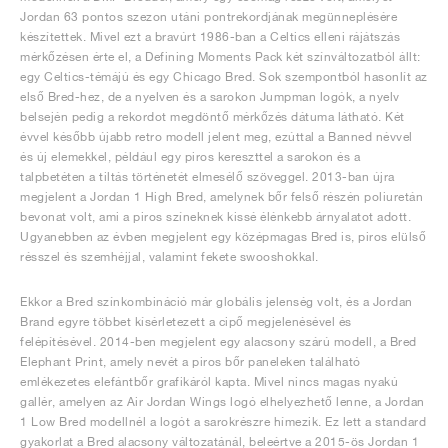
Jordan 63 pontos szezon utáni pontrekordjának megünneplésére
készítettek. Mivel ezt a bravúrt 1986-ban a Celtics elleni rájátszás
mérkőzésen érte el, a Defining Moments Pack két színváltozatból állt:
egy Celtics-témájú és egy Chicago Bred. Sok szempontból hasonlít az
első Bred-hez, de a nyelven és a sarokon Jumpman logók, a nyelv
belsején pedig a rekordot megdöntő mérkőzés dátuma látható. Két
évvel később újabb retro modell jelent meg, ezúttal a Banned névvel
és új elemekkel, például egy piros kereszttel a sarokon és a
talpbetéten a tiltás történetét elmesélő szöveggel. 2013-ban újra
megjelent a Jordan 1 High Bred, amelynek bőr felső részén poliuretán
bevonat volt, ami a piros színeknek kissé élénkebb árnyalatot adott.
Ugyanebben az évben megjelent egy középmagas Bred is, piros elülső
résszel és szemhéjjal, valamint fekete swooshokkal.
Ekkor a Bred színkombináció már globális jelenség volt, és a Jordan
Brand egyre többet kísérletezett a cipő megjelenésével és
felépítésével. 2014-ben megjelent egy alacsony szárú modell, a Bred
Elephant Print, amely nevét a piros bőr paneleken található
emlékezetes elefántbőr grafikáról kapta. Mivel nincs magas nyakú
gallér, amelyen az Air Jordan Wings logó elhelyezhető lenne, a Jordan
1 Low Bred modellnél a logót a sarokrészre hímezik. Ez lett a standard
gyakorlat a Bred alacsony változatánál, beleértve a 2015-ös Jordan 1