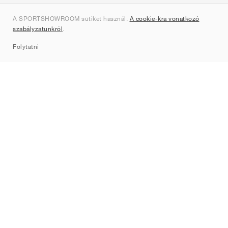
Rólunk
A SPORTSHOWROOM sütiket használ.
A cookie-kra vonatkozó
Kapcsolat
szabályzatunkról
.
Sitemap
Folytatni
Márkák
Nike
Jordan
adidas
New Balance
ASICS
PUMA
Converse
Vans
Hoka
Salomon