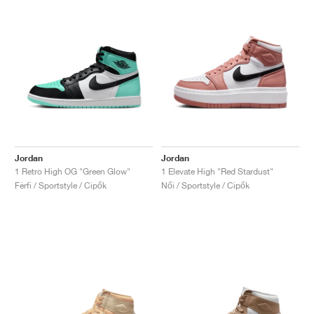
Jordan
Jordan
1 Retro High OG "Green Glow"
1 Elevate High "Red Stardust"
Férfi / Sportstyle / Cipők
Női / Sportstyle / Cipők