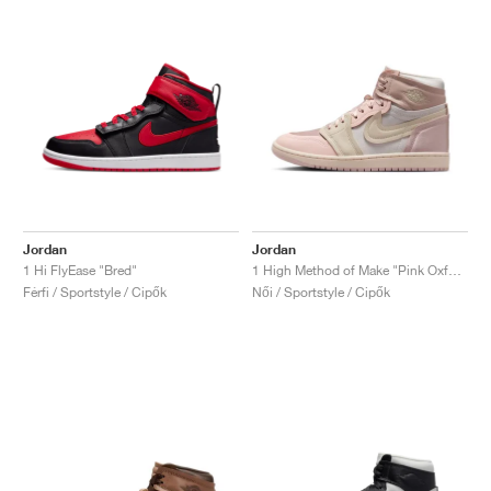
Jordan
Jordan
1 Hi FlyEase "Bred"
1 High Method of Make "Pink Oxford"
Férfi / Sportstyle / Cipők
Női / Sportstyle / Cipők