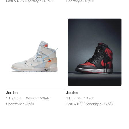
Férfi & Női / Sportstyle / Cipők
Sportstyle / Cipők
Jordan
Jordan
1 High x Off-White™ "White"
1 High '85' "Bred"
Sportstyle / Cipők
Férfi & Női / Sportstyle / Cipők