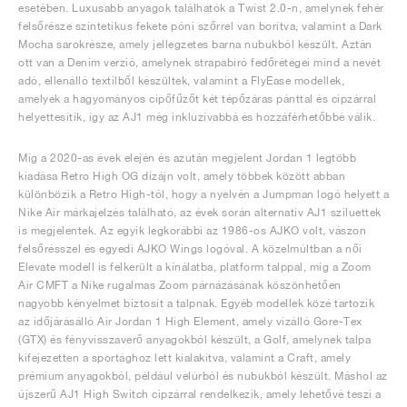
esetében. Luxusabb anyagok találhatók a Twist 2.0-n, amelynek fehér
felsőrésze szintetikus fekete póni szőrrel van borítva, valamint a Dark
Mocha sarokrésze, amely jellegzetes barna nubukból készült. Aztán
ott van a Denim verzió, amelynek strapabíró fedőrétegei mind a nevét
adó, ellenálló textilből készültek, valamint a FlyEase modellek,
amelyek a hagyományos cipőfűzőt két tépőzáras pánttal és cipzárral
helyettesítik, így az AJ1 még inkluzívabbá és hozzáférhetőbbé válik.
Míg a 2020-as évek elején és azután megjelent Jordan 1 legtöbb
kiadása Retro High OG dizájn volt, amely többek között abban
különbözik a Retro High-tól, hogy a nyelvén a Jumpman logó helyett a
Nike Air márkajelzés található, az évek során alternatív AJ1 sziluettek
is megjelentek. Az egyik legkorábbi az 1986-os AJKO volt, vászon
felsőrésszel és egyedi AJKO Wings logóval. A közelmúltban a női
Elevate modell is felkerült a kínálatba, platform talppal, míg a Zoom
Air CMFT a Nike rugalmas Zoom párnázásának köszönhetően
nagyobb kényelmet biztosít a talpnak. Egyéb modellek közé tartozik
az időjárásálló Air Jordan 1 High Element, amely vízálló Gore-Tex
(GTX) és fényvisszaverő anyagokból készült, a Golf, amelynek talpa
kifejezetten a sportághoz lett kialakítva, valamint a Craft, amely
prémium anyagokból, például velúrból és nubukból készült. Máshol az
újszerű AJ1 High Switch cipzárral rendelkezik, amely lehetővé teszi a