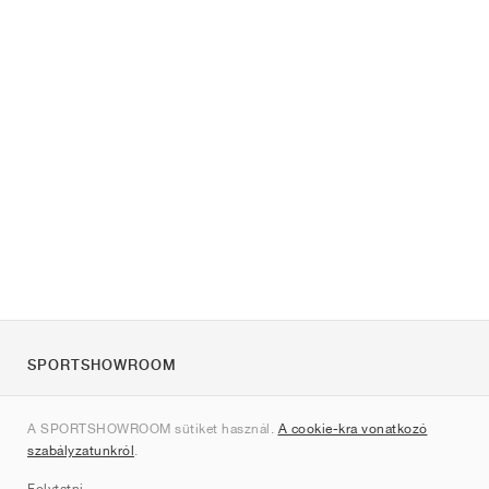
SPORTSHOWROOM
Rólunk
A SPORTSHOWROOM sütiket használ.
A cookie-kra vonatkozó
Kapcsolat
szabályzatunkról
.
Sitemap
Folytatni