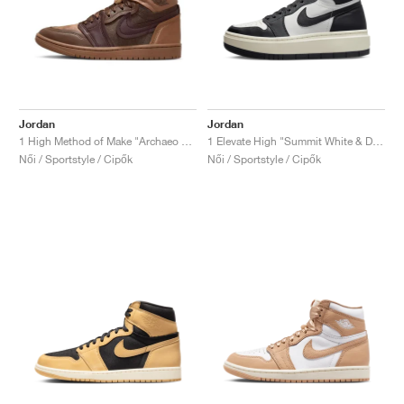
Jordan
Jordan
1 High Method of Make "Archaeo Brown"
1 Elevate High "Summit White & Dark Ash"
Női / Sportstyle / Cipők
Női / Sportstyle / Cipők