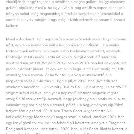
viselőjének, hogy teljesen eltávolítsa a magas gallért, és így alacsony
gallérú cipőként viselje, ha úgy kívánja, míg az Ultra éppen ellenkező
irányba halad, még magasabb gallérral és kényelmes húzózárakkal a
sarok és a nyelv tetején, hogy még inkább csizmához hasonló érzetet
keltsen.
Mivel a Jordan 1 High népszerűsége az évtizedek során folyamatosan
nőtt, egyre keresettebbé vált a kollaborációs cipőként. Ez a márka
történetének néhány legikonikusabb kiadásához vezetett, amelyek
többsége az OG modell stílusát követi. Virgil Abloh előremutató
divatmárkája, az Off-White™ 2017-ben és 2018-ban két dekonstruált
modellt dobott piacra, az egyiket a Chicago, a másikat pedig az UNC
színvilágára alapozva. Anna Wintour, a Vogue szerkesztője is
megkapta saját Air Jordan 1 High cipőjét 2018-ban. Két stílusos
színkombinációban – University Red és Sail – jelent meg, és az AWOK
szignatúrával ellátva, amelyet a népszerű életmódmagazin régóta
szolgáló főszerkesztője használ, hogy jóváhagyja a kreatív munkákat,
valamint egy sor elegáns elemmel, például a hagyományos cipőfűző
helyett fém cipzárral. 2019-ben Travis Scott kiegészítette AJ1
kollekcióját egy Mocha nevű magas szárú cipővel, amelyet 2021-ben
egy lenyűgöző fekete, kék és fehér cipő követett, amelyet a Fragment
Designnal közösen készítettek. 2020-ban, e két Scott-kiadás között, a