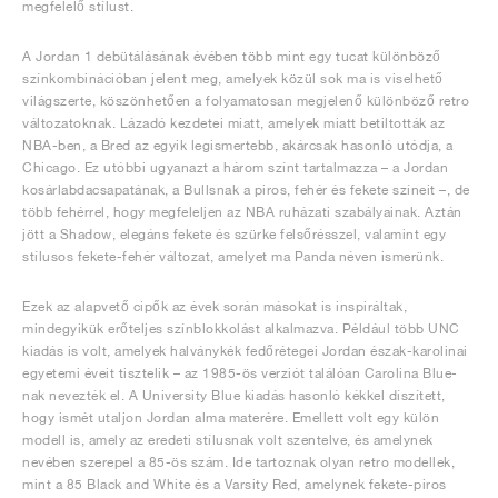
megfelelő stílust.
A Jordan 1 debütálásának évében több mint egy tucat különböző
színkombinációban jelent meg, amelyek közül sok ma is viselhető
világszerte, köszönhetően a folyamatosan megjelenő különböző retro
változatoknak. Lázadó kezdetei miatt, amelyek miatt betiltották az
NBA-ben, a Bred az egyik legismertebb, akárcsak hasonló utódja, a
Chicago. Ez utóbbi ugyanazt a három színt tartalmazza – a Jordan
kosárlabdacsapatának, a Bullsnak a piros, fehér és fekete színeit –, de
több fehérrel, hogy megfeleljen az NBA ruházati szabályainak. Aztán
jött a Shadow, elegáns fekete és szürke felsőrésszel, valamint egy
stílusos fekete-fehér változat, amelyet ma Panda néven ismerünk.
Ezek az alapvető cipők az évek során másokat is inspiráltak,
mindegyikük erőteljes színblokkolást alkalmazva. Például több UNC
kiadás is volt, amelyek halványkék fedőrétegei Jordan észak-karolinai
egyetemi éveit tisztelik – az 1985-ös verziót találóan Carolina Blue-
nak nevezték el. A University Blue kiadás hasonló kékkel díszített,
hogy ismét utaljon Jordan alma materére. Emellett volt egy külön
modell is, amely az eredeti stílusnak volt szentelve, és amelynek
nevében szerepel a 85-ös szám. Ide tartoznak olyan retro modellek,
mint a 85 Black and White és a Varsity Red, amelynek fekete-piros