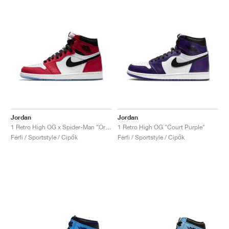
Jordan
Jordan
1 Retro High OG x Spider-Man "Origin Story"
1 Retro High OG "Court Purple"
Férfi / Sportstyle / Cipők
Férfi / Sportstyle / Cipők