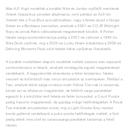
Más AJ1 High modellek a korábbi Nike és Jordan cipőktől merítenek
ihletet, klasszikus színeket alkalmazva, mint például az AJ3-tól
ihletett kék a True Blue színváltozatban, vagy a fémes ezüst a Gorge
Green és a Bordeaux swooshen, amelyek a 2001-es CO.JP Midnight
Navy és annak Retro változatának megjelenését követik. A Pollen
fekete-sárga színkombinációja pedig a 2021-es változat a 1985-ös
Nike Dunk cipőnek, míg a 2023-as Lucky Green kialakítása a 2009-es
Defining Moments Pack zöld-fekete-fehér cipőjéhez illeszkedik.
A korábbi modelleken alapuló modellek mellett számos más népszerű
színkombináció is létezik, amelyek mindegyike egyedi megjelenéssel
rendelkezik. A leggyakoribb elrendezés a fehér középrész, fekete
swoosh és különböző más vonzó árnyalatok az overlayeken. Például a
Taxi, amelyet élénk sárga orrrésze miatt Yellow Toe-nak is neveznek,
követi ezt az általános megjelenést, de feltűnő sárga panelekkel
egészíti ki a körülötte lévő fekete és fehér tónusokat, a Court Purple
pedig hasonló megjelenésű, de gazdag indigó fedőrétegekkel. A Royal
Toe mélykék árnyalatokat mutat, míg a Light Smoke Grey merész
bordó gallérral rendelkezik a puha szürke fedőrétegek mellett, a Volt
pedig élénk lime zöld és narancssárga paneleket tartalmaz a felső
részén.