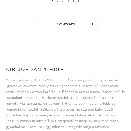
1
2
3
4
5
6
Következő
AIR JORDAN 1 HIGH
Amikor a Jordan 1 High 1985-ben először megjelent, egy új márka
ígéretével érkezett, amely teljes egészében a feltörekvő kosárlabda
sztár, Michael Jordan köré épült. Bár azóta számos más Jordan cipő is
megjelent, az eredeti Highs évtizedek óta hihetetlenül népszerű
maradt. Manapság az Air Jordan 1 High az egyik legismertebb és
legmegkülönböztethetőbb cipő a piacon, és számos különböző
kivitelben kapható, amelyek közül néhány kifejezetten férfiaknak
készült, mások inkább nőknek megfelelő formájúak, míg még mások
gyerekeknek készültek, így mindenki megtalálhatja a számára