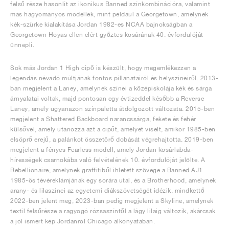
felső része hasonlít az ikonikus Banned színkombinációra, valamint
más hagyományos modellek, mint például a Georgetown, amelynek
kék-szürke kialakítása Jordan 1982-es NCAA bajnokságban a
Georgetown Hoyas ellen elért győztes kosárának 40. évfordulóját
ünnepli.
Sok más Jordan 1 High cipő is készült, hogy megemlékezzen a
legendás névadó múltjának fontos pillanatairól és helyszíneiről. 2013-
ban megjelent a Laney, amelynek színei a középiskolája kék és sárga
árnyalatai voltak, majd pontosan egy évtizeddel később a Reverse
Laney, amely ugyanazon színpaletta átdolgozott változata. 2015-ben
megjelent a Shattered Backboard narancssárga, fekete és fehér
külsővel, amely utánozza azt a cipőt, amelyet viselt, amikor 1985-ben
elsöprő erejű, a palánkot összetörő dobását végrehajtotta. 2019-ben
megjelent a fényes Fearless modell, amely Jordan kosárlabda-
hírességek csarnokába való felvételének 10. évfordulóját jelölte. A
Rebellionaire, amelynek graffitiből ihletett szövege a Banned AJ1
1985-ös tévéreklámjának egy sorára utal, és a Brotherhood, amelynek
arany- és lilaszínei az egyetemi diákszövetségét idézik, mindkettő
2022-ben jelent meg, 2023-ban pedig megjelent a Skyline, amelynek
textil felsőrésze a ragyogó rózsaszíntől a lágy lilaig változik, akárcsak
a jól ismert kép Jordanról Chicago alkonyatában.