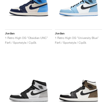
Jordan
Jordan
1 Retro High OG "Obsidian UNC"
1 Retro High OG "University Blue"
Férfi / Sportstyle / Cipők
Férfi / Sportstyle / Cipők