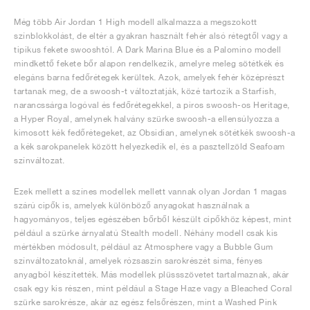
Még több Air Jordan 1 High modell alkalmazza a megszokott
színblokkolást, de eltér a gyakran használt fehér alsó rétegtől vagy a
tipikus fekete swooshtól. A Dark Marina Blue és a Palomino modell
mindkettő fekete bőr alapon rendelkezik, amelyre meleg sötétkék és
elegáns barna fedőrétegek kerültek. Azok, amelyek fehér középrészt
tartanak meg, de a swoosh-t változtatják, közé tartozik a Starfish,
narancssárga logóval és fedőrétegekkel, a piros swoosh-os Heritage,
a Hyper Royal, amelynek halvány szürke swoosh-a ellensúlyozza a
kimosott kék fedőrétegeket, az Obsidian, amelynek sötétkék swoosh-a
a kék sarokpanelek között helyezkedik el, és a pasztellzöld Seafoam
színváltozat.
Ezek mellett a színes modellek mellett vannak olyan Jordan 1 magas
szárú cipők is, amelyek különböző anyagokat használnak a
hagyományos, teljes egészében bőrből készült cipőkhöz képest, mint
például a szürke árnyalatú Stealth modell. Néhány modell csak kis
mértékben módosult, például az Atmosphere vagy a Bubble Gum
színváltozatoknál, amelyek rózsaszín sarokrészét sima, fényes
anyagból készítették. Más modellek plüssszövetet tartalmaznak, akár
csak egy kis részen, mint például a Stage Haze vagy a Bleached Coral
szürke sarokrésze, akár az egész felsőrészen, mint a Washed Pink