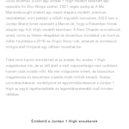
luxus divatház, a Dior egy Jordan 1 High modellt készített egy
speciális Air Dior Wings szettel, 2021 végén pedig az A Ma
Maniérebrought kiadott egy másik elegáns modellt, prémium
részletekkel, mint például a műbőr kígyóbőr swooshes. 2023-ban a
Jordan Brand ismét összeállt a Marvel-lel, hogy a Pókember-filmek
alapján egy AJ1 High modellt készítsen. A Next Chapter színváltozat,
amely vörös és fekete rétegekkel és dinamikus mintákkal van borítva,
méltó folytatása a 2018-as Origin Story-nak, amelyet az animációs
trilógia első filmjével egy időben mutattak be.
Több mint három évtized telt el az eredeti Air Jordan 1 High
megjelenése óta, de ez idő alatt a cipő népszerűsége nem csökkent,
hanem csak tovább nőtt. Ma már világszerte ismert, és klasszikus
megjelenése és kényelmes viselete miatt milliók keresik. Széles
színválasztékával, modelljeivel és együttműködéseivel a Jordan 1
High az egyik legelterjedtebb és legemlékezetesebb cipő minden
időkben.
Értékeld a Jordan 1 High sneakerek