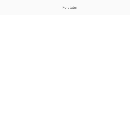
Folytatni
HOWROOM
Cookie-k
Adatvédelem