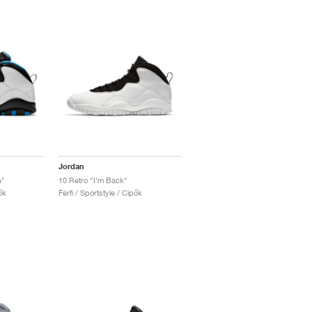
Jordan
e"
10 Retro "I'm Back"
ők
Férfi / Sportstyle / Cipők