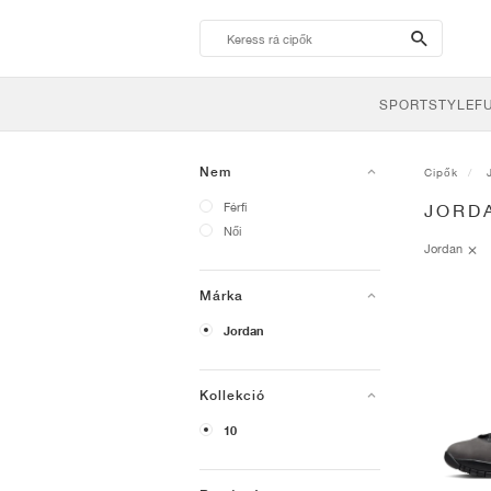
search-
btn
SPORTSTYLE
F
Nem
Cipők
Férfi
JORD
Női
Jordan
Márka
Jordan
Kollekció
10