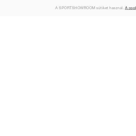
Rólunk
A SPORTSHOWROOM sütiket használ.
A coo
Kapcsolat
Sitemap
Magyarország