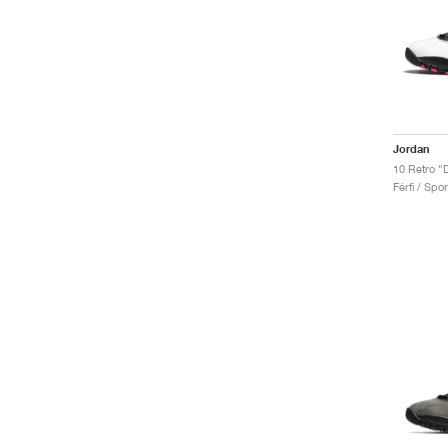
Jordan
10 Retro "
Férfi / Spo