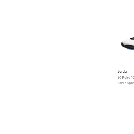
Jordan
10 Retro "
Férfi / Spo