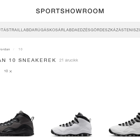
UTÁS
TRAIL
LABDARÚGÁS
KOSÁRLABDA
EDZÉS
GÖRDESZKÁZÁS
TENISZ
Jordan
10
AN 10 SNEAKEREK
21 árucikk
10