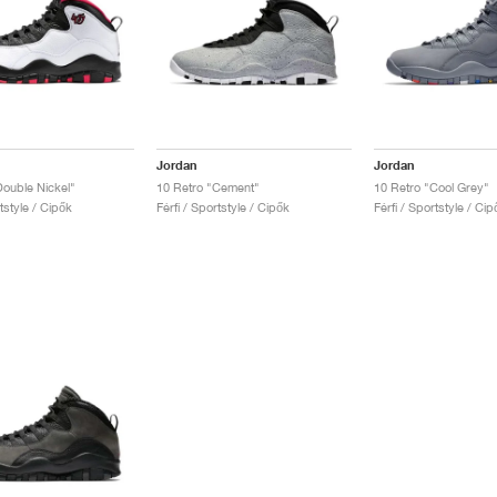
Jordan
Jordan
Double Nickel"
10 Retro "Cement"
10 Retro "Cool Grey"
rtstyle / Cipők
Férfi / Sportstyle / Cipők
Férfi / Sportstyle / Cip