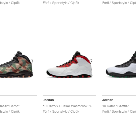
rtstyle / Cipők
Férfi / Sportstyle / Cipők
Férfi / Sportstyle / Cip
Jordan
Jordan
Desert Camo"
10 Retro x Russell Westbrook "Class of 2006"
10 Retro "Seattle"
rtstyle / Cipők
Férfi / Sportstyle / Cipők
Férfi / Sportstyle / Cip