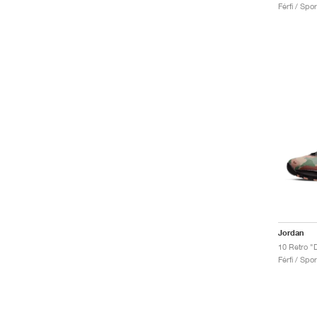
Férfi / Spo
Jordan
10 Retro "
Férfi / Spo