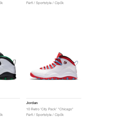
ők
Férfi / Sportstyle / Cipők
Jordan
10 Retro ‘City Pack’ "Chicago"
ők
Férfi / Sportstyle / Cipők