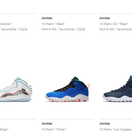
Jordan
Jordan
"Shadow"
10 Retro "Steel"
10 Retro OG "Steel"
 / Sportstyle / Cipők
Férfi & Női / Sportstyle / Cipők
Férfi & Női / Sportstyl
Jordan
Jordan
Wings"
10 Retro "Tinker"
10 Retro "Los Angeles