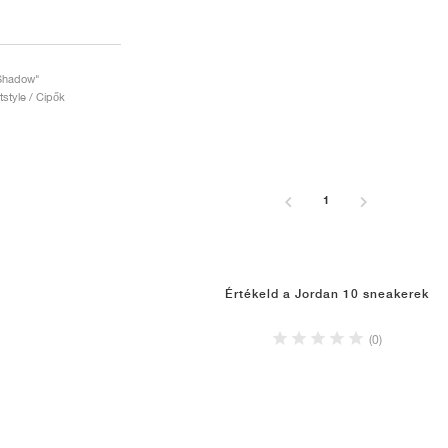
"Shadow"
rtstyle / Cipők
1
Értékeld a Jordan 10 sneakerek
(0)