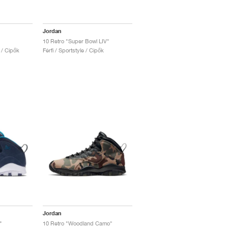
Jordan
10 Retro "Super Bowl LIV"
e / Cipők
Férfi / Sportstyle / Cipők
Jordan
"
10 Retro "Woodland Camo"