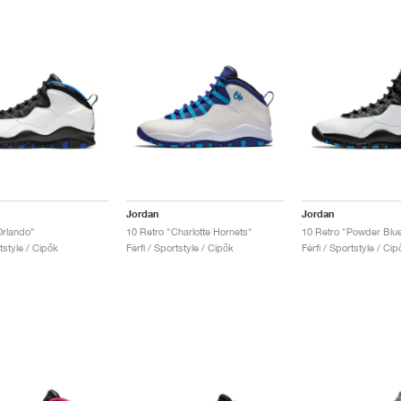
Jordan
Jordan
Orlando"
10 Retro "Charlotte Hornets"
10 Retro "Powder Blu
rtstyle / Cipők
Férfi / Sportstyle / Cipők
Férfi / Sportstyle / Cip