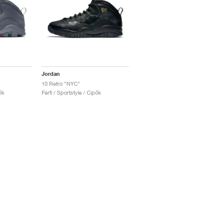
Jordan
10 Retro "NYC"
ők
Férfi / Sportstyle / Cipők