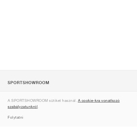
SPORTSHOWROOM
Rólunk
A SPORTSHOWROOM sütiket használ.
A cookie-kra vonatkozó
Kapcsolat
szabályzatunkról
.
Sitemap
Folytatni
Márkák