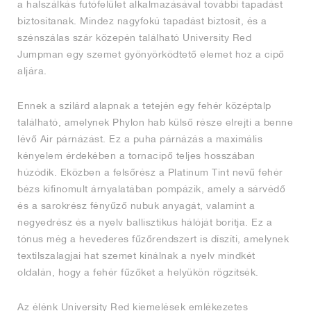
a halszálkás futófelület alkalmazásával további tapadást
biztosítanak. Mindez nagyfokú tapadást biztosít, és a
szénszálas szár közepén található University Red
Jumpman egy szemet gyönyörködtető elemet hoz a cipő
aljára.
Ennek a szilárd alapnak a tetején egy fehér középtalp
található, amelynek Phylon hab külső része elrejti a benne
lévő Air párnázást. Ez a puha párnázás a maximális
kényelem érdekében a tornacipő teljes hosszában
húzódik. Eközben a felsőrész a Platinum Tint nevű fehér
bézs kifinomult árnyalatában pompázik, amely a sárvédő
és a sarokrész fényűző nubuk anyagát, valamint a
negyedrész és a nyelv ballisztikus hálóját borítja. Ez a
tónus még a hevederes fűzőrendszert is díszíti, amelynek
textilszalagjai hat szemet kínálnak a nyelv mindkét
oldalán, hogy a fehér fűzőket a helyükön rögzítsék.
Az élénk University Red kiemelések emlékezetes