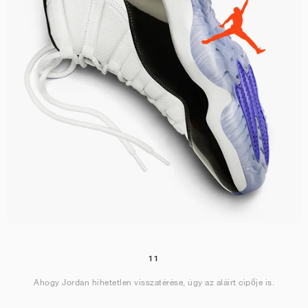
11
Ahogy Jordan hihetetlen visszatérése, úgy az aláírt cipője is.