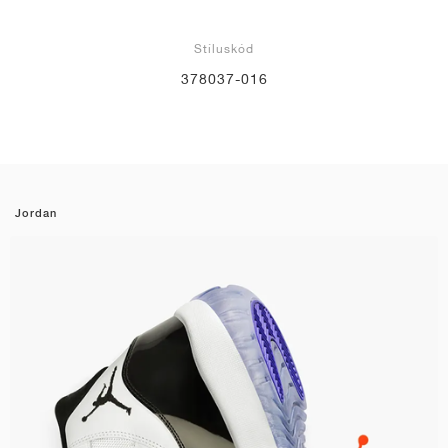
Stíluskód
378037-016
Jordan