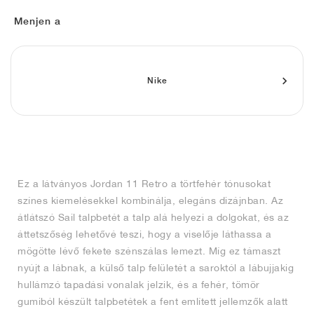
FIELD GENERAL
CRAZE
ADIRACER
MULE
471
GEL-CUMULUS 16
G.T. CUT
FORCE 58
TEKKIRA CUP
508
JORDAN
Menjen a
KILLSHOT 2
MOTO 2K
ITALIA
LEGACY 312
ALLERDALE
G.T. FUTURE
PS8
ALOHA SUPER
600
TOTAL 90
PHENOMENA
FORUM
JUMPMAN JACK
2000
VERTEBRAE
808
Nike
AVA ROVER
1000
HAMBURG
204L
AIR MAX 95
933
MIND
860V2
Ez a látványos Jordan 11 Retro a törtfehér tónusokat
AIR RIFT
színes kiemelésekkel kombinálja, elegáns dizájnban. Az
átlátszó Sail talpbetét a talp alá helyezi a dolgokat, és az
áttetszőség lehetővé teszi, hogy a viselője láthassa a
mögötte lévő fekete szénszálas lemezt. Míg ez támaszt
nyújt a lábnak, a külső talp felületét a saroktól a lábujjakig
hullámzó tapadási vonalak jelzik, és a fehér, tömör
gumiból készült talpbetétek a fent említett jellemzők alatt