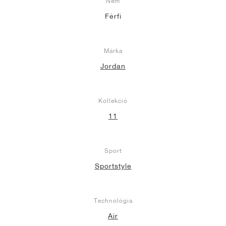
Nem
Férfi
Márka
Jordan
Kollekció
11
Sport
Sportstyle
Technológia
Air