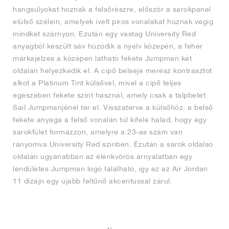
hangsúlyokat hoznak a felsőrészre, először a sarokpanel
elülső szélein, amelyek ívelt piros vonalakat húznak végig
mindkét szárnyon. Ezután egy vastag University Red
anyagból készült sáv húzódik a nyelv közepén, a fehér
márkajelzés a középen látható fekete Jumpman két
oldalán helyezkedik el. A cipő belseje merész kontrasztot
alkot a Platinum Tint külsővel, mivel a cipő teljes
egészében fekete színt használ, amely csak a talpbetét
Sail Jumpmanjénél tér el. Visszatérve a külsőhöz, a belső
fekete anyaga a felső vonalán túl kifelé halad, hogy egy
sarokfület formázzon, amelyre a 23-as szám van
rányomva University Red színben. Ezután a sarok oldalsó
oldalán ugyanabban az élénkvörös árnyalatban egy
lendületes Jumpman logó található, így ez az Air Jordan
11 dizájn egy újabb feltűnő akcentussal zárul.