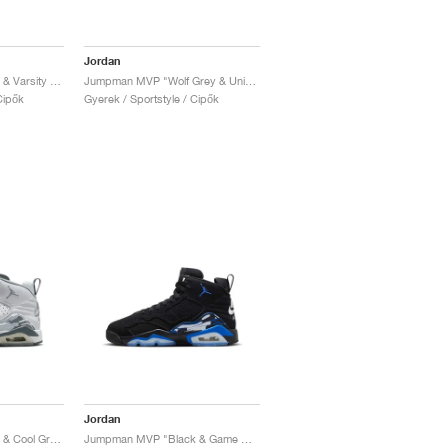
Jordan
Jumpman MVP "White & Varsity Red"
Jumpman MVP "Wolf Grey & University Blue"
Cipők
Gyerek / Sportstyle / Cipők
Jordan
Jumpman MVP "White & Cool Grey"
Jumpman MVP "Black & Game Royal"