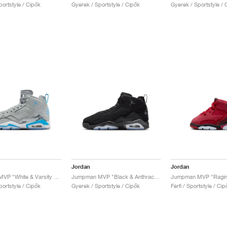
ortstyle / Cipők
Gyerek / Sportstyle / Cipők
Gyerek / Sportstyle / 
Jordan
Jordan
Jumpman MVP "White & Varsity Red"
Jumpman MVP "Black & Anthracite"
Jumpman MVP "Raging
ortstyle / Cipők
Gyerek / Sportstyle / Cipők
Férfi / Sportstyle / Cip