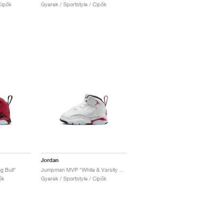
Cipők
Gyerek / Sportstyle / Cipők
Jordan
 Bull"
Jumpman MVP "White & Varsity Red"
ők
Gyerek / Sportstyle / Cipők