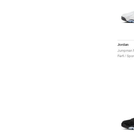
Jordan
Férfi / Spo