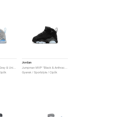
Jordan
Jumpman MVP "Wolf Grey & University Blue"
Jumpman MVP "Black & Anthracite"
Cipők
Gyerek / Sportstyle / Cipők