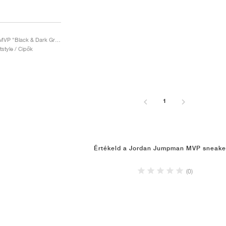
Jumpman MVP "Black & Dark Grey"
rtstyle / Cipők
1
Értékeld a Jordan Jumpman MVP sneake
(0)