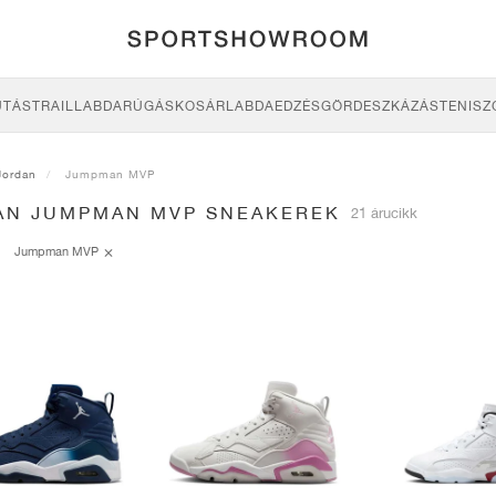
UTÁS
TRAIL
LABDARÚGÁS
KOSÁRLABDA
EDZÉS
GÖRDESZKÁZÁS
TENISZ
Jordan
Jumpman MVP
AN JUMPMAN MVP SNEAKEREK
21 árucikk
Jumpman MVP