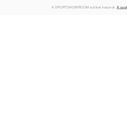
Rólunk
A SPORTSHOWROOM sütiket használ.
A coo
Kapcsolat
Sitemap
Magyarország