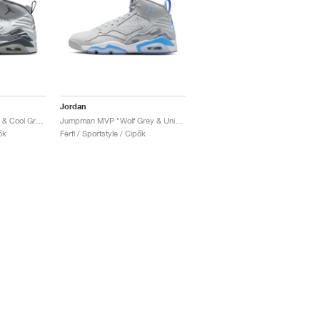
Jordan
Jumpman MVP "White & Cool Grey"
Jumpman MVP "Wolf Grey & University Blue"
ők
Férfi / Sportstyle / Cipők