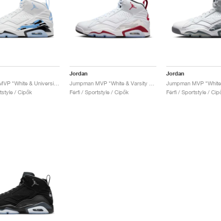
Jordan
Jordan
Jumpman MVP "White & University Blue"
Jumpman MVP "White & Varsity Red"
rtstyle / Cipők
Férfi / Sportstyle / Cipők
Férfi / Sportstyle / Cip