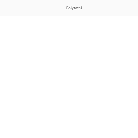
Folytatni
HOWROOM
Cookie-k
Adatvédelem