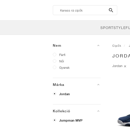
search-
btn
SPORTSTYLE
F
Nem
Cipők
Férfi
JORD
Női
Jordan
Gyerek
Márka
Jordan
Kollekció
Jumpman MVP