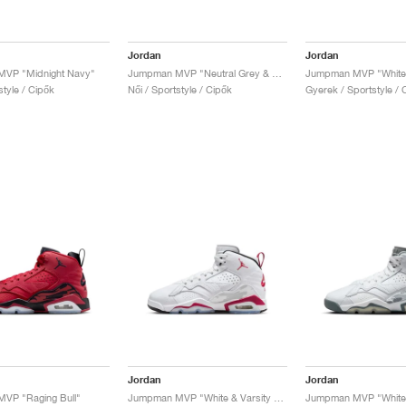
Jordan
Jordan
VP "Midnight Navy"
Jumpman MVP "Neutral Grey & Orchid"
style / Cipők
Női / Sportstyle / Cipők
Gyerek / Sportstyle / 
Jordan
Jordan
VP "Raging Bull"
Jumpman MVP "White & Varsity Red"