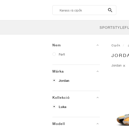
search-
btn
SPORTSTYLE
F
Nem
Cipők
Férfi
JORD
Jordan
Márka
Jordan
Kollekció
Luka
Modell