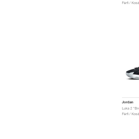
Férfi / Kos
Jordan
Luka 2 "Br
Férfi / Kos