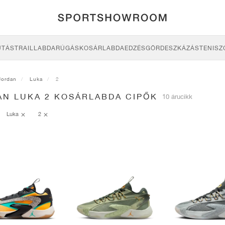
UTÁS
TRAIL
LABDARÚGÁS
KOSÁRLABDA
EDZÉS
GÖRDESZKÁZÁS
TENISZ
Jordan
Luka
2
AN LUKA 2 KOSÁRLABDA CIPŐK
10 árucikk
Luka
2