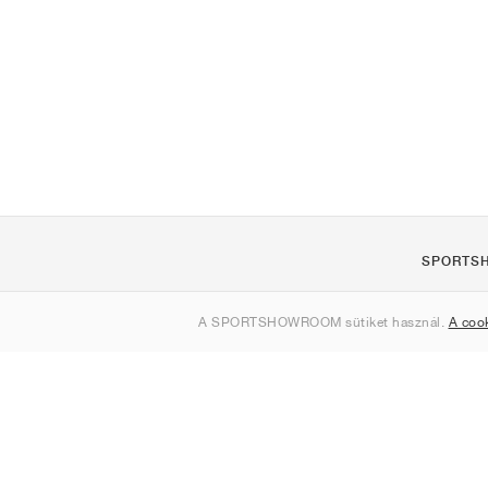
SPORTS
Rólunk
A SPORTSHOWROOM sütiket használ.
A coo
Kapcsolat
Sitemap