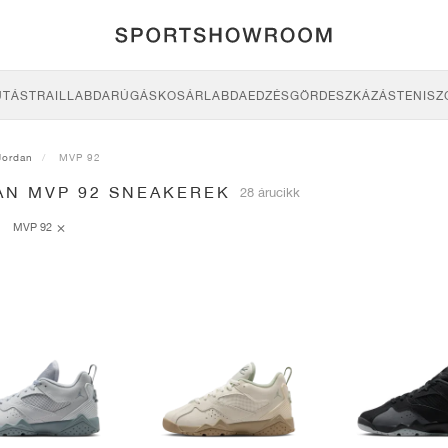
UTÁS
TRAIL
LABDARÚGÁS
KOSÁRLABDA
EDZÉS
GÖRDESZKÁZÁS
TENISZ
Jordan
MVP 92
AN MVP 92 SNEAKEREK
28 árucikk
MVP 92