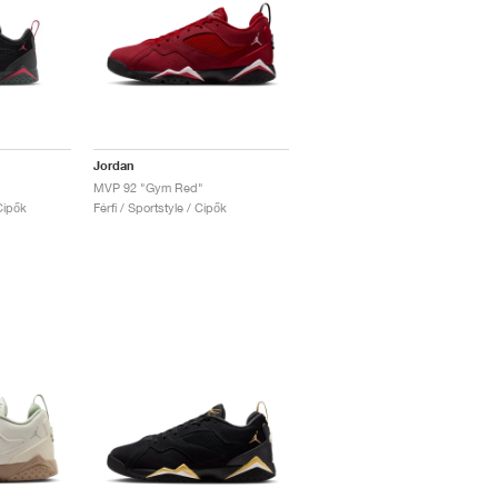
Jordan
MVP 92 "Gym Red"
Cipők
Férfi / Sportstyle / Cipők