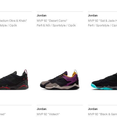
Jordan
Jordan
dium Olive & Khaki"
MVP 92 "Desert Camo"
MVP 92 "Sail & Jade H
rtstyle / Cipők
Férfi & Női / Sportstyle / Cipők
Férfi / Sportstyle / Cip
Jordan
Jordan
red"
MVP 92 "Viotech"
MVP 92 "Black & Gam