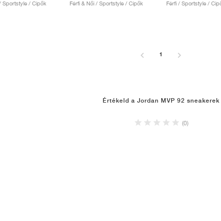
 / Sportstyle / Cipők
Férfi & Női / Sportstyle / Cipők
Férfi / Sportstyle / Cip
1
Értékeld a Jordan MVP 92 sneakerek
(0)