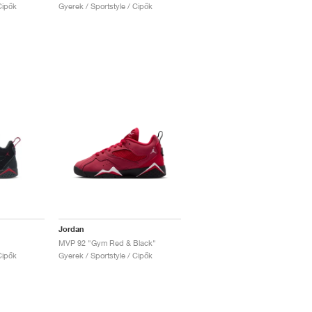
Cipők
Gyerek / Sportstyle / Cipők
Jordan
MVP 92 "Gym Red & Black"
Cipők
Gyerek / Sportstyle / Cipők