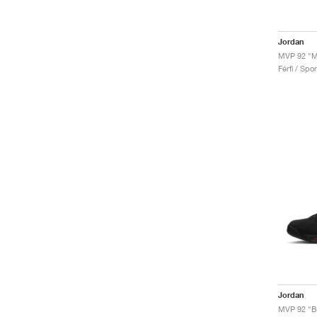
Jordan
MVP 92 "Me
Férfi / Spo
Jordan
MVP 92 "B