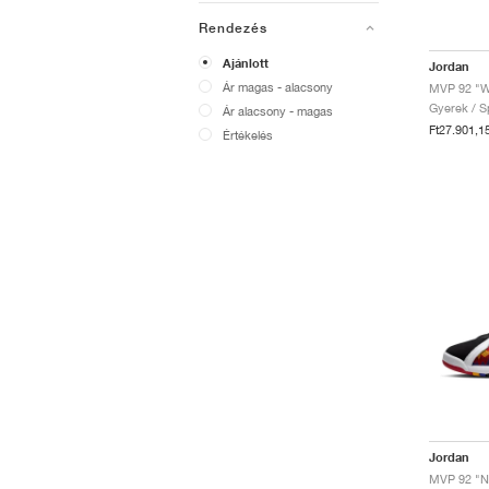
Rendezés
Ajánlott
Jordan
Ár magas - alacsony
MVP 92 "W
Gyerek / Sp
Ár alacsony - magas
Ft27.901,1
Értékelés
Jordan
MVP 92 "No