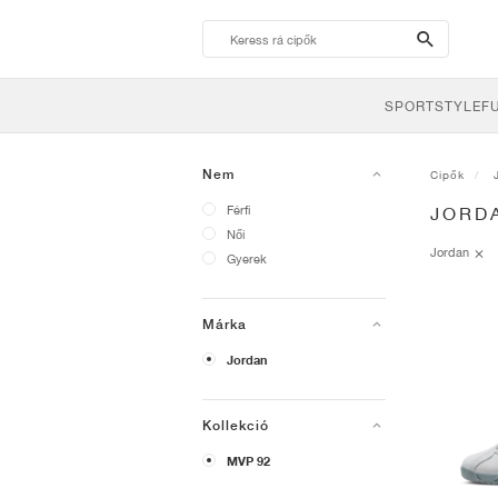
search-
btn
SPORTSTYLE
F
Nem
Cipők
Férfi
JORD
Női
Jordan
Gyerek
Márka
Jordan
Kollekció
MVP 92