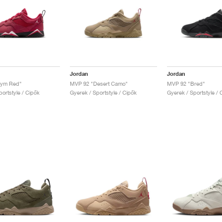
Jordan
Jordan
Gym Red"
MVP 92 "Desert Camo"
MVP 92 "Bred"
ortstyle / Cipők
Gyerek / Sportstyle / Cipők
Gyerek / Sportstyle / 