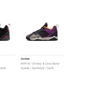
Jordan
MVP 92 "Oil Grey & Cave Stone"
Cipők
Gyerek / Sportstyle / Cipők