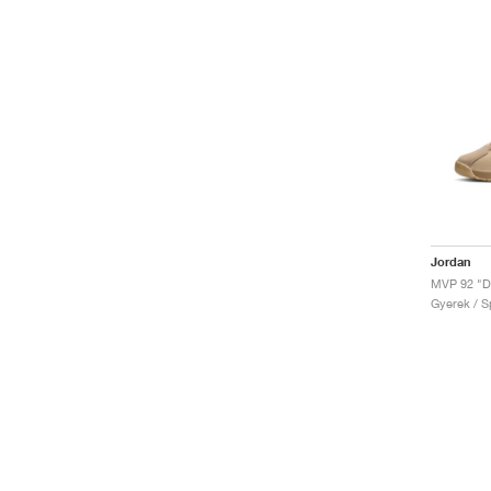
Jordan
MVP 92 "D
Gyerek / Sp