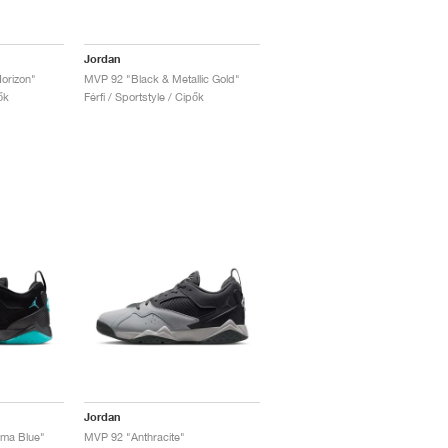
Jordan
orizon"
MVP 92 "Black & Metallic Gold"
ők
Férfi / Sportstyle / Cipők
Jordan
ma Blue"
MVP 92 "Anthracite"