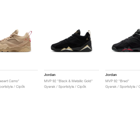
Jordan
Jordan
esert Camo"
MVP 92 "Black & Metallic Gold"
MVP 92 "Bred"
ortstyle / Cipők
Gyerek / Sportstyle / Cipők
Gyerek / Sportstyle / 