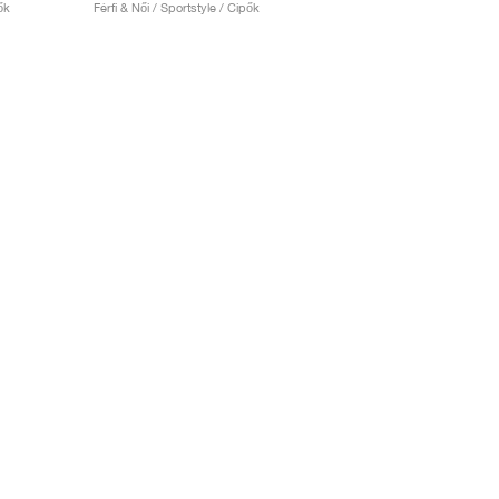
ők
Férfi & Női / Sportstyle / Cipők