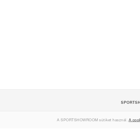
SPORTS
Rólunk
A SPORTSHOWROOM sütiket használ.
A coo
Kapcsolat
Sitemap