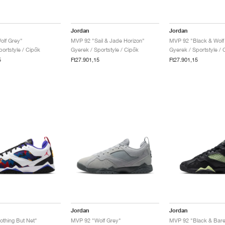
Jordan
Jordan
olf Grey"
MVP 92 "Sail & Jade Horizon"
MVP 92 "Black & Wolf
ortstyle / Cipők
Gyerek / Sportstyle / Cipők
Gyerek / Sportstyle / 
5
Ft27.901,15
Ft27.901,15
Jordan
Jordan
thing But Net"
MVP 92 "Wolf Grey"
MVP 92 "Black & Barel