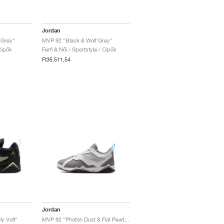
Jordan
 Grey"
MVP 92 "Black & Wolf Grey"
Cipők
Férfi & Női / Sportstyle / Cipők
Ft35.511,54
Jordan
y Volt"
MVP 92 "Photon Dust & Flat Pewter"