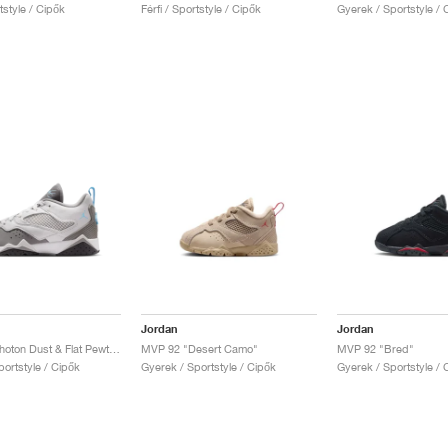
rtstyle / Cipők
Férfi / Sportstyle / Cipők
Gyerek / Sportstyle / 
Jordan
Jordan
MVP 92 "Photon Dust & Flat Pewter"
MVP 92 "Desert Camo"
MVP 92 "Bred"
ortstyle / Cipők
Gyerek / Sportstyle / Cipők
Gyerek / Sportstyle / 