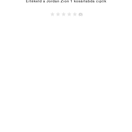
Értékeld a Jordan Zion 1 kosárlabda cipők
(0)