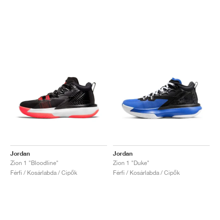
Jordan
Jordan
Zion 1 "Bloodline"
Zion 1 "Duke"
Férfi / Kosárlabda / Cipők
Férfi / Kosárlabda / Cipők