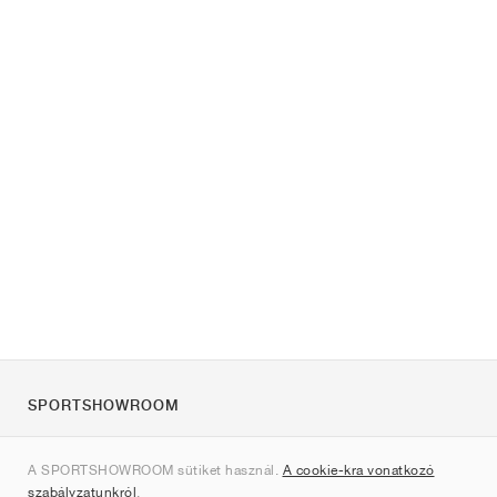
SPORTSHOWROOM
Rólunk
A SPORTSHOWROOM sütiket használ.
A cookie-kra vonatkozó
Kapcsolat
szabályzatunkról
.