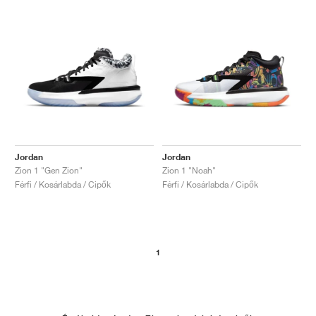
Jordan
Jordan
Zion 1 "Gen Zion"
Zion 1 "Noah"
Férfi / Kosárlabda / Cipők
Férfi / Kosárlabda / Cipők
1