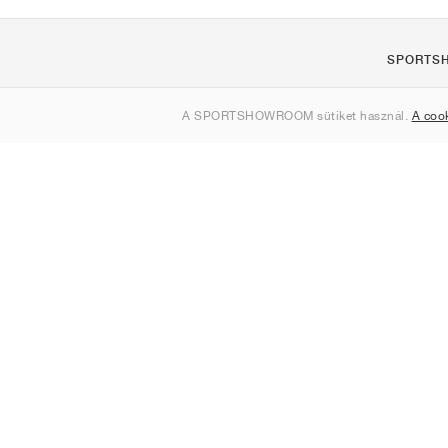
SPORTS
Rólunk
A SPORTSHOWROOM sütiket használ.
A coo
Kapcsolat
Sitemap