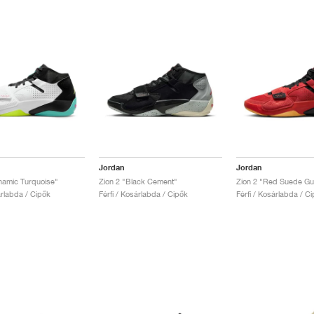
Jordan
Jordan
namic Turquoise"
Zion 2 "Black Cement"
Zion 2 "Red Suede G
árlabda / Cipők
Férfi / Kosárlabda / Cipők
Férfi / Kosárlabda / C