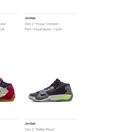
Jordan
suke"
Zion 2 "Hyper Crimson"
ipők
Férfi / Kosárlabda / Cipők
Jordan
Zion 2 "Better Place"