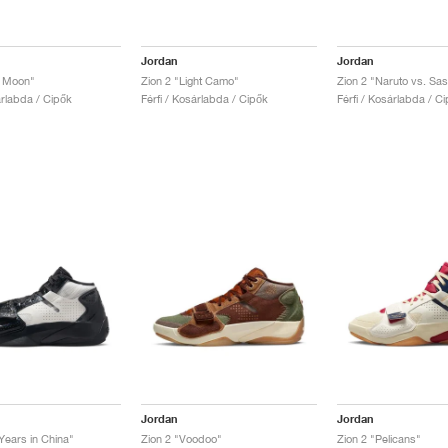
Jordan
Jordan
l Moon"
Zion 2 "Light Camo"
Zion 2 "Naruto vs. Sa
árlabda / Cipők
Férfi / Kosárlabda / Cipők
Férfi / Kosárlabda / C
Jordan
Jordan
Years in China"
Zion 2 "Voodoo"
Zion 2 "Pelicans"