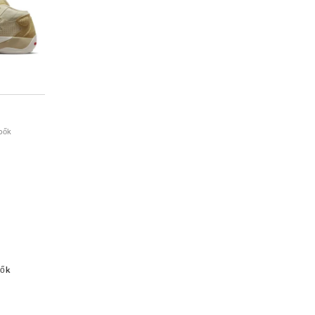
ipők
pők