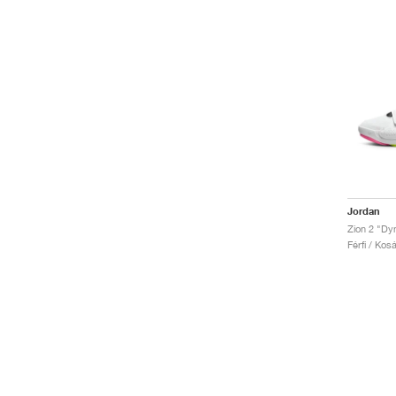
Jordan
Zion 2 "Dy
Férfi / Kos