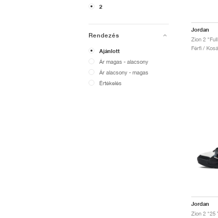
2
Jordan
Rendezés
Zion 2 "Ful
Férfi / Kos
Ajánlott
Ár magas - alacsony
Ár alacsony - magas
Értékelés
Jordan
Zion 2 "25 