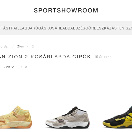
UTÁS
TRAIL
LABDARÚGÁS
KOSÁRLABDA
EDZÉS
GÖRDESZKÁZÁS
TENISZ
Jordan
Zion
2
AN ZION 2 KOSÁRLABDA CIPŐK
19 árucikk
Zion
2