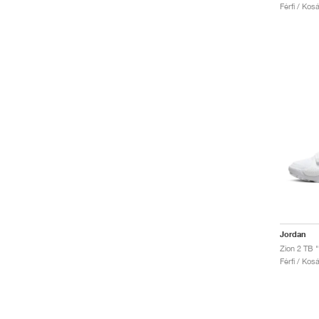
Férfi / Kos
Jordan
Zion 2 TB "
Férfi / Kos