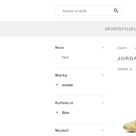
search-
btn
SPORTSTYLE
F
Nem
Cipők
Férfi
JORD
Jordan
Márka
Jordan
Kollekció
Zion
Modell