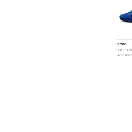
Jordan
Zion 2 "On
Férfi / Kos