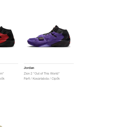
Jordan
um"
Zion 2 "Out of This World"
ipők
Férfi / Kosárlabda / Cipők