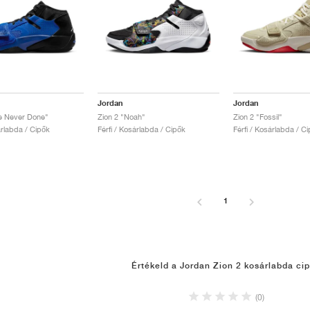
Jordan
Jordan
e Never Done"
Zion 2 "Noah"
Zion 2 "Fossil"
árlabda / Cipők
Férfi / Kosárlabda / Cipők
Férfi / Kosárlabda / C
1
Értékeld a Jordan Zion 2 kosárlabda ci
(0)