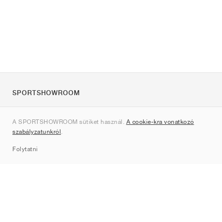
SPORTSHOWROOM
Rólunk
A SPORTSHOWROOM sütiket használ.
A cookie-kra vonatkozó
Kapcsolat
szabályzatunkról
.
Sitemap
Folytatni
Márkák
Nike
Jordan
adidas