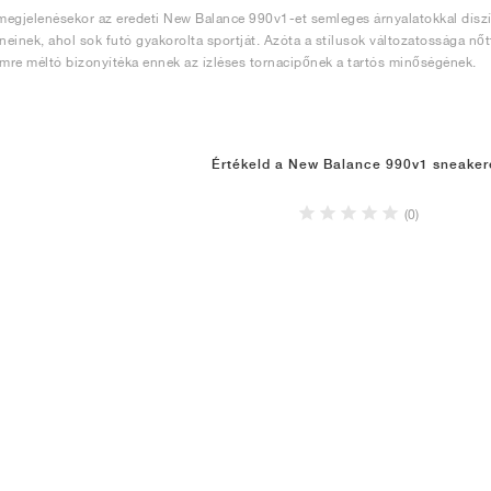
egjelenésekor az eredeti New Balance 990v1-et semleges árnyalatokkal díszít
íneinek, ahol sok futó gyakorolta sportját. Azóta a stílusok változatossága nő
emre méltó bizonyítéka ennek az ízléses tornacipőnek a tartós minőségének.
Értékeld a New Balance 990v1 sneaker
(0)