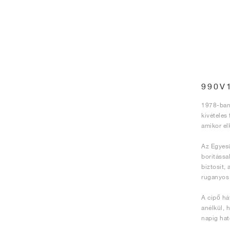
990V
1978-ban 
kivételes
amikor el
Az Egyesü
borítássa
biztosít,
ruganyos 
A cipő há
anélkül, 
napig hat