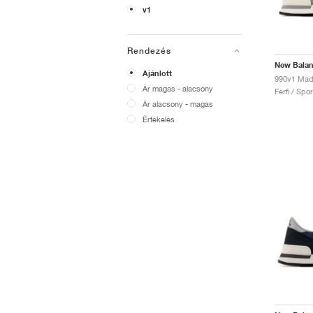
v1
Rendezés
New Bala
Ajánlott
Ár magas - alacsony
Férfi / Spo
Ár alacsony - magas
Értékelés