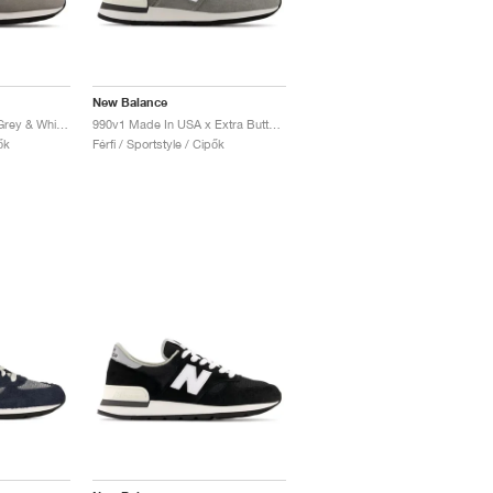
New Balance
990v1 Made In USA "Grey & White"
990v1 Made In USA x Extra Butter "Version 1"
ők
Férfi / Sportstyle / Cipők