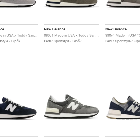
nce
New Balance
New Balance
990v1 Made in USA x Teddy Santis "Grey & Tan"
990v1 Made in USA x Teddy Santis "Brown"
rtstyle / Cipők
Férfi / Sportstyle / Cipők
Férfi / Sportstyle / Cip