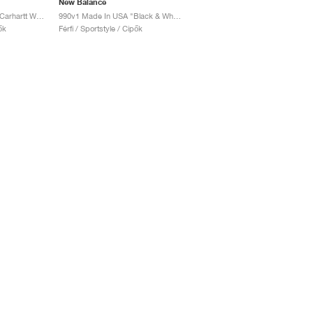
New Balance
990v1 Made in USA x Carhartt WIP "Dark Navy"
990v1 Made In USA "Black & White"
ők
Férfi / Sportstyle / Cipők