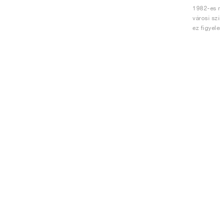
1982-es m
városi sz
ez figyel