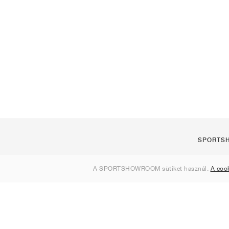
SPORTS
Rólunk
A SPORTSHOWROOM sütiket használ.
A coo
Kapcsolat
Sitemap