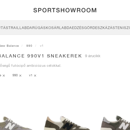
UTÁS
TRAIL
LABDARÚGÁS
KOSÁRLABDA
EDZÉS
GÖRDESZKÁZÁS
TENISZ
New Balance
990
v1
BALANCE 990V1 SNEAKEREK
9 árucikk
őségű futócipő ambiciózus célokkal.
ce
990
v1