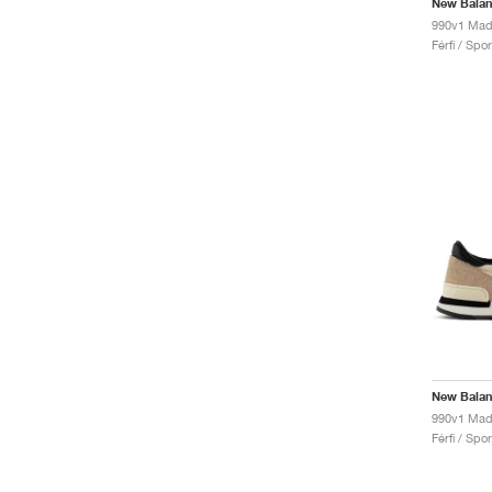
New Bala
990v1 Mad
Férfi / Spo
New Bala
Férfi / Spo