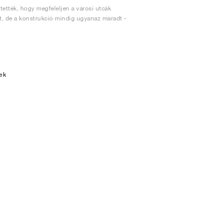
ették, hogy megfeleljen a városi utcák
tt, de a konstrukció mindig ugyanaz maradt -
ek