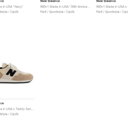
nce
New Balance
New Balance
e in USA "Navy"
990v1 Made In USA "30th Anniversary"
rtstyle / Cipők
Férfi / Sportstyle / Cipők
Férfi / Sportstyle / Cip
nce
990v1 Made in USA x Teddy Santis "Macadamia Nut"
rtstyle / Cipők