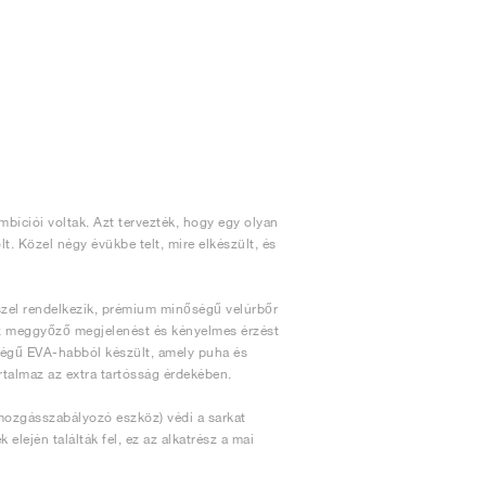
bíciói voltak. Azt tervezték, hogy egy olyan
t. Közel négy évükbe telt, mire elkészült, és
zel rendelkezik, prémium minőségű velúrbőr
ez meggyőző megjelenést és kényelmes érzést
rűségű EVA-habból készült, amely puha és
artalmaz az extra tartósság érdekében.
(mozgásszabályozó eszköz) védi a sarkat
ején találták fel, ez az alkatrész a mai