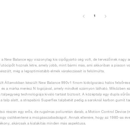
1
1
a New Balance egy viszonylag kis cipőgyártó cég volt, de tervezőinek nagy am
 futócipőt hoznak létre, amely jobb, mint bármi más, ami akkoriban a piacon vol
készült, még a legoptimistább elmék várakozásait is felülmúlta.
lt Államokban készült New Balance 990v1 finom kidolgozású hálós felsőréss
l és a márka merész N logójával, amely mindkét szárnyon látható. Miközben 
 a talpegység technológiája kiváló tartást biztosít. A középtalp egy dupla sű
a talp alatt, a strapabíró Superflex talpbetét pedig a saroknál karbon gumit t
tsó részén egy erős, de rugalmas poliuretán darab, a Motion Control Device 
hogy csökkentené a mozgásszabadságot. Annak ellenére, hogy az 1980-as évek el
ékony, akárcsak a kialakítás minden más aspektusa.