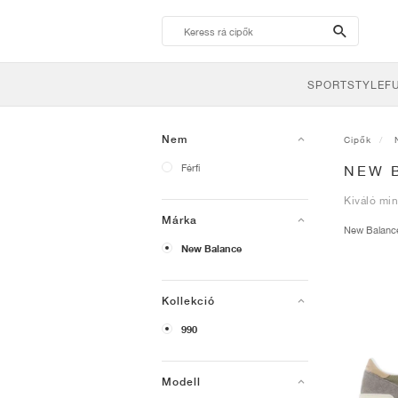
search-
btn
SPORTSTYLE
F
Nem
Cipők
Férfi
NEW 
Kiváló min
Márka
New Balan
New Balance
Kollekció
990
Modell