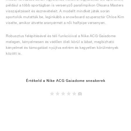
például a több sportágban is versenyző paralimpikon Oksana Masters
visszajelzéseit és észrevételeit. A modellt mindkét játék során
sportolók mutatták be, leginkább a snowboard szupersztár Chloe Kim
viselte, amikor átvette aranyérmét a női halfpipe versenyen.
Robusztus felépítésével és téli funkcióival a Nike ACG Gaiadome
melegen, kényelmesen és védően öleli körül a lábat, megbízható
kényelmet és támogatást nyújtva extrém és kegyetlen körülmények
között is.
Értékeld a Nike ACG Gaiadome sneakerek
(0)