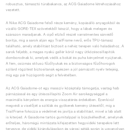
FIELD GENERAL
CRAZE
ADIRACER
MULE
471
GEL-CUMULUS 16
G.T. CUT
FORCE 58
TEKKIRA CUP
508
JORDAN
robusztus, támasztó túrabakancs, az ACG Gaiadome létrehozásához
vezetett.
KILLSHOT 2
MOTO 2K
ITALIA
LEGACY 312
ALLERDALE
G.T. FUTURE
PS8
ALOHA SUPER
600
A Nike ACG Gaiadome felső része kemény, kopásálló anyagokból és
vízálló GORE-TEX szövetekből készül, hogy a lábak melegen és
TOTAL 90
PHENOMENA
FORUM
JUMPMAN JACK
2000
VERTEBRAE
808
szárazon maradjanak. A cipő elülső részét varratmentes sárvédő
borítja, míg a sarok alján egy TrailFrame nevű, erős TPU-támasz
található, amely stabilitást biztosít a nehéz terepen való haladáshoz. A
AVA ROVER
1000
HAMBURG
204L
AIR MAX 95
933
sarok feljebb, a magas nyakú gallér körül nagy ütközéscsillapítók
domborodnak ki, amelyek védik a bokát és puha kényelmet nyújtanak.
A fém, csizmás stílusú fűzőlyukak és a biztonságos fűzőhorogok
MIND
860V2
szilárd rögzítést biztosítanak egészen a jól párnázott nyelv tetejéig,
míg egy pár húzógomb segít a felvételben.
AIR RIFT
Az ACG Gaiadome-ot egy masszív középtalp támogatja, vastag hab
párnázással és egy ütéscsillapító Zoom Air sarokegységgel a
maximális kényelem és energia-visszatérés érdekében. Ezenkívül
megvédi a viselőjét a sziklák és gyökerek kemény ütéseitől, míg a
TrailFrame fokozza a védelmet és javítja a stabilitást, mivel a láb alatt
is kiterjed. A Gaiadome tartós gumitalppal is büszkélkedhet, amelynek
erőteljes, háromágú mintázata kifejezetten hegyvidéki terepekre lett
tervezve, de vidéki kirándulásokon és városi séták során is ugyanolyan