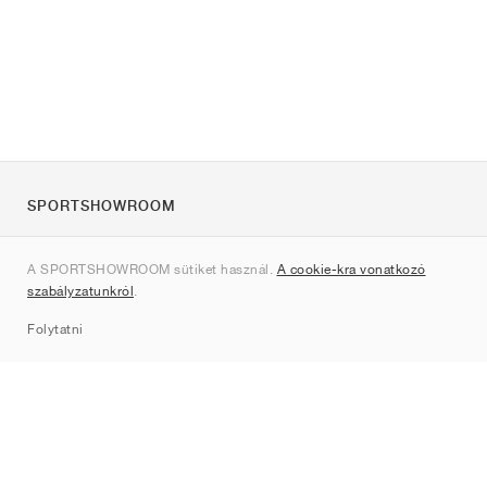
SPORTSHOWROOM
Rólunk
A SPORTSHOWROOM sütiket használ.
A cookie-kra vonatkozó
Kapcsolat
szabályzatunkról
.
Sitemap
Folytatni
Márkák
Nike
Jordan
adidas