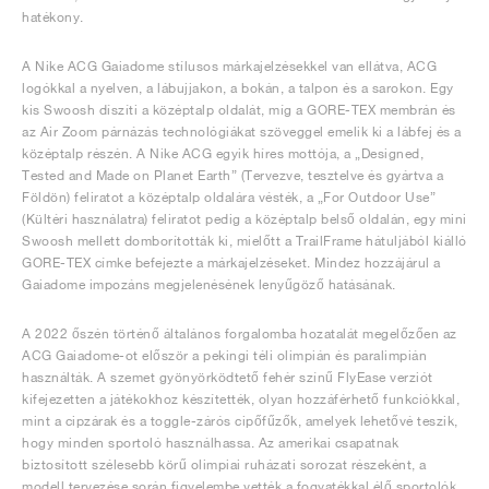
hatékony.
A Nike ACG Gaiadome stílusos márkajelzésekkel van ellátva, ACG
logókkal a nyelven, a lábujjakon, a bokán, a talpon és a sarokon. Egy
kis Swoosh díszíti a középtalp oldalát, míg a GORE-TEX membrán és
az Air Zoom párnázás technológiákat szöveggel emelik ki a lábfej és a
középtalp részén. A Nike ACG egyik híres mottója, a „Designed,
Tested and Made on Planet Earth” (Tervezve, tesztelve és gyártva a
Földön) feliratot a középtalp oldalára vésték, a „For Outdoor Use”
(Kültéri használatra) feliratot pedig a középtalp belső oldalán, egy mini
Swoosh mellett domborították ki, mielőtt a TrailFrame hátuljából kiálló
GORE-TEX címke befejezte a márkajelzéseket. Mindez hozzájárul a
Gaiadome impozáns megjelenésének lenyűgöző hatásának.
A 2022 őszén történő általános forgalomba hozatalát megelőzően az
ACG Gaiadome-ot először a pekingi téli olimpián és paralimpián
használták. A szemet gyönyörködtető fehér színű FlyEase verziót
kifejezetten a játékokhoz készítették, olyan hozzáférhető funkciókkal,
mint a cipzárak és a toggle-zárós cipőfűzők, amelyek lehetővé teszik,
hogy minden sportoló használhassa. Az amerikai csapatnak
biztosított szélesebb körű olimpiai ruházati sorozat részeként, a
modell tervezése során figyelembe vették a fogyatékkal élő sportolók,