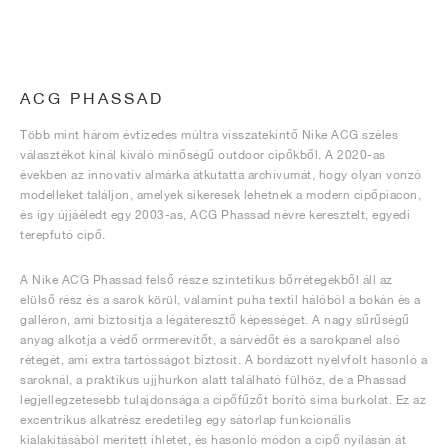
ACG PHASSAD
Több mint három évtizedes múltra visszatekintő Nike ACG széles
választékot kínál kiváló minőségű outdoor cipőkből. A 2020-as
években az innovatív almárka átkutatta archívumát, hogy olyan vonzó
modelleket találjon, amelyek sikeresek lehetnek a modern cipőpiacon,
és így újjáéledt egy 2003-as, ACG Phassad névre keresztelt, egyedi
terepfutó cipő.
A Nike ACG Phassad felső része szintetikus bőrrétegekből áll az
elülső rész és a sarok körül, valamint puha textil hálóból a bokán és a
galléron, ami biztosítja a légáteresztő képességet. A nagy sűrűségű
anyag alkotja a védő orrmerevítőt, a sárvédőt és a sarokpanel alsó
rétegét, ami extra tartósságot biztosít. A bordázott nyelvfolt hasonló a
saroknál, a praktikus ujjhurkon alatt található fülhöz, de a Phassad
legjellegzetesebb tulajdonsága a cipőfűzőt borító sima burkolat. Ez az
excentrikus alkatrész eredetileg egy sátorlap funkcionális
kialakításából merített ihletet, és hasonló módon a cipő nyílásán át