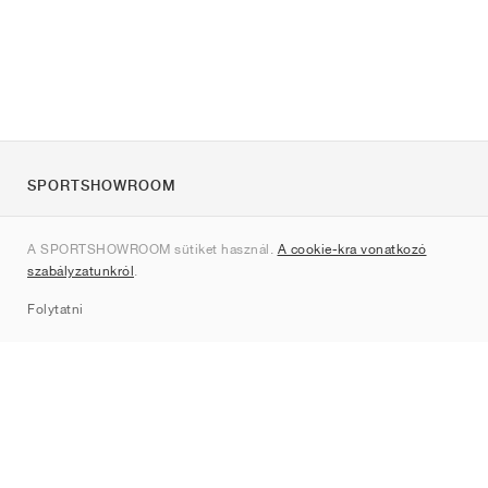
SPORTSHOWROOM
Rólunk
A SPORTSHOWROOM sütiket használ.
A cookie-kra vonatkozó
Kapcsolat
szabályzatunkról
.
Sitemap
Folytatni
Márkák
Nike
Jordan
adidas
New Balance