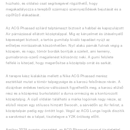
húzható, és oldalsó csat segítségével rögzíthető, hogy
megakadályozza a terepből származó szennyeződések bejutását és a
cipőfűző elakadását.
Az ACG Phassad szilárd talptámaszt biztosít a habbal és kapszulázott
Air párnázással ellátott középtalppal. Míg ez kényelmet és ütéselnyelő
képességet biztosít, a tartós gumitalp kiváló tapadást nyújt az
erőteljes mintázatnak köszönhetően. Nyíl alakú párnák futnak végig a
közepén, és nagy, tömör bordák borítják a széleit, ami kemény,
gumiabroncs-szerű megjelenést kölcsönöz neki. A gumi felülete
felfelé is kiterjed, hogy megerősítse a középtalp orrát és sarkát.
A terepre kész kialakítás mellett a Nike ACG Phassad merész
esztétikát mutat a tömör talpegysége és a karcsú felsőrésze révén. A
dizájnban érdekes textúra-változások figyelhetők meg, a karcsú elülső
rész és a középrész burkolatától a durva orrrészig és a kontúrozott
középtalpig. A cipő oldalán található a márka logóinak nagy része, az
elülső részen egy stílusos hímzett Swoosh, a sárvédőn az Air felirat, a
középtalpán pedig egy öntött logó. Végül az ACG Lungs logók díszítik
a sarokrészt és a talpat, tisztelegve a Y2K örökség előtt.
Amikor 2025 nyarán visszatért, az ACG Phassad azonnal tisztelettel