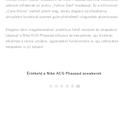
adózott elődeinek az archív „Yellow Zest” kiadással. Ez a kifinomult
„Cave Stone” mellett jelent meg, amely elegáns szürkésbarna
árnyalatot kombinál szemet gyönyörködtető világoskék akcentussal.
Elegáns retro megjelenésével, praktikus felső részével és strapabíró
talpával a Nike ACG Phassad stílusos és kényelmes, így kiválóan
alkalmas a városi utcákra, ugyanakkor funkcionális is, így változatos
terepeken is jól teljesít.
Értékeld a Nike ACG Phassad sneakerek
(0)