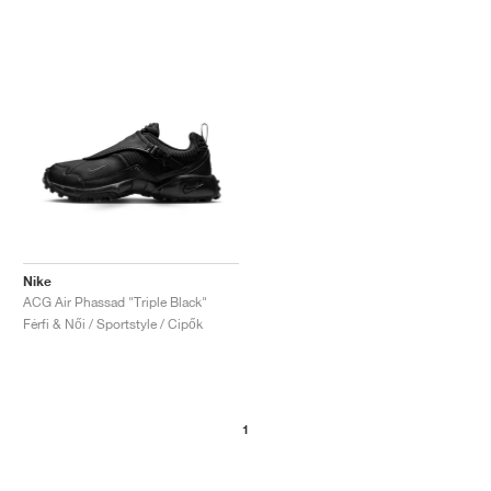
Nike
ACG Air Phassad "Triple Black"
Férfi & Női / Sportstyle / Cipők
1