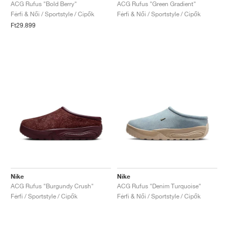
FIELD GENERAL
CRAZE
ADIRACER
MULE
471
GEL-CUMULUS 16
G.T. CUT
FORCE 58
TEKKIRA CUP
508
JORDAN
ACG Rufus "Bold Berry"
ACG Rufus "Green Gradient"
Férfi & Női / Sportstyle / Cipők
Férfi & Női / Sportstyle / Cipők
Ft29.899
KILLSHOT 2
MOTO 2K
ITALIA
LEGACY 312
ALLERDALE
G.T. FUTURE
PS8
ALOHA SUPER
600
TOTAL 90
PHENOMENA
FORUM
JUMPMAN JACK
2000
VERTEBRAE
808
AVA ROVER
1000
HAMBURG
204L
AIR MAX 95
933
MIND
860V2
AIR RIFT
Nike
Nike
ACG Rufus "Burgundy Crush"
ACG Rufus "Denim Turquoise"
Férfi / Sportstyle / Cipők
Férfi & Női / Sportstyle / Cipők