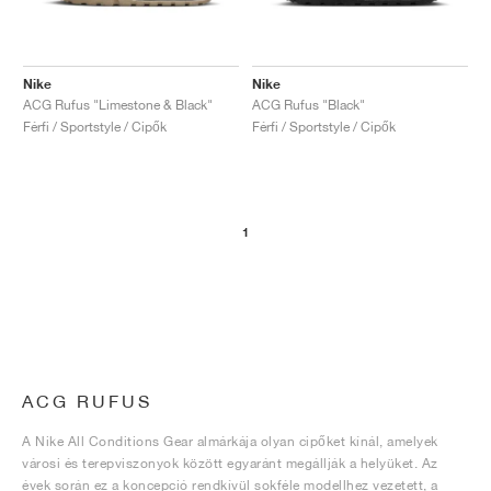
Nike
Nike
ACG Rufus "Limestone & Black"
ACG Rufus "Black"
Férfi / Sportstyle / Cipők
Férfi / Sportstyle / Cipők
1
ACG RUFUS
A Nike All Conditions Gear almárkája olyan cipőket kínál, amelyek
városi és terepviszonyok között egyaránt megállják a helyüket. Az
évek során ez a koncepció rendkívül sokféle modellhez vezetett, a