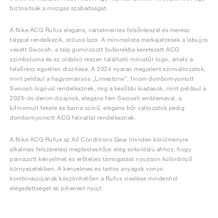
biztosítsák a mozgás szabadságát.
A Nike ACG Rufus elegáns, varratmentes felsőrésszel és merész
talppal rendelkezik, stílusa laza. A minimalista márkajelzések a lábujjra
vésett Swoosh, a talp gumírozott buborékba keretezett ACG
szimbóluma és az oldalsó részen található miniatűr logó, amely a
felsőrész egyetlen díszítése. A 2024 nyarán megjelent színváltozatok,
mint például a hagyományos „Limestone”, finom dombornyomott
Swoosh logóval rendelkeznek, míg a későbbi kiadások, mint például a
2025-ös denim dizájnok, elegáns fém Swoosh emblémával, a
kifinomult fekete és barna színű, elegáns bőr változatok pedig
dombornyomott ACG felirattal rendelkeznek.
A Nike ACG Rufus az All Conditions Gear (minden körülményre
alkalmas felszerelés) megtestesítője: elég sokoldalú ahhoz, hogy
párnázott kényelmet és erőteljes támogatást nyújtson különböző
környezetekben. A kényelmes és tartós anyagok vonzó
kombinációjának köszönhetően a Rufus viselése mindenhol
elégedettséget és pihenést nyújt.