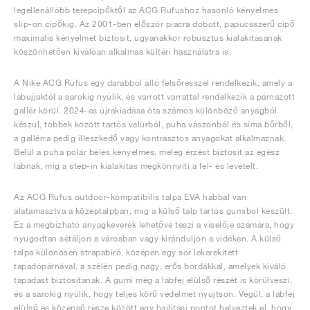
legellenállóbb terepcipőktől az ACG Rufushoz hasonló kényelmes
slip-on cipőkig. Az 2001-ben először piacra dobott, papucsszerű cipő
maximális kényelmet biztosít, ugyanakkor robusztus kialakításának
köszönhetően kiválóan alkalmas kültéri használatra is.
A Nike ACG Rufus egy darabból álló felsőrésszel rendelkezik, amely a
lábujjaktól a sarokig nyúlik, és varrott varrattal rendelkezik a párnázott
gallér körül. 2024-es újrakiadása óta számos különböző anyagból
készül, többek között tartós velúrból, puha vászonból és sima bőrből,
a gallérra pedig illeszkedő vagy kontrasztos anyagokat alkalmaznak.
Belül a puha polár bélés kényelmes, meleg érzést biztosít az egész
lábnak, míg a step-in kialakítás megkönnyíti a fel- és levételt.
Az ACG Rufus outdoor-kompatibilis talpa EVA habbal van
alátámasztva a középtalpban, míg a külső talp tartós gumiból készült.
Ez a megbízható anyagkeverék lehetővé teszi a viselője számára, hogy
nyugodtan sétáljon a városban vagy kiránduljon a vidéken. A külső
talpa különösen strapabíró, középen egy sor lekerekített
tapadópárnával, a szélén pedig nagy, erős bordákkal, amelyek kiváló
tapadást biztosítanak. A gumi még a lábfej elülső részét is körülveszi,
és a sarokig nyúlik, hogy teljes körű védelmet nyújtson. Végül, a lábfej
elülső és középső része között egy hajlítási pontot helyeztek el, hogy