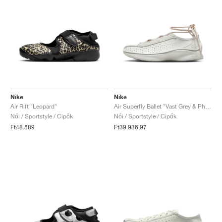
Nike
Nike
Air Rift "Leopard"
Air Superfly Ballet "Vast Grey & Photon Dust"
Női / Sportstyle / Cipők
Női / Sportstyle / Cipők
Ft48.589
Ft39.936,97