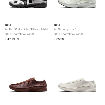
Nike
Nike
Air Rift ‘Polka Dots’ "Black & Metallic Silver"
Air Superfly "Sail"
Női / Sportstyle / Cipők
Női / Sportstyle / Cipők
Ft47.198,90
Ft35.989