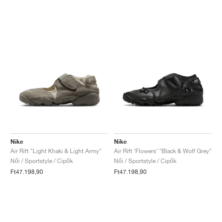
Nike
Nike
Air Rift "Light Khaki & Light Army"
Air Rift ‘Flowers’ "Black & Wolf Grey"
Női / Sportstyle / Cipők
Női / Sportstyle / Cipők
Ft47.198,90
Ft47.198,90