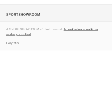
SPORTSHOWROOM
Rólunk
A SPORTSHOWROOM sütiket használ.
A cookie-kra vonatkozó
Kapcsolat
szabályzatunkról
.
Sitemap
Folytatni
Márkák
Nike
Jordan
adidas
New Balance
ASICS
PUMA
Converse
Vans