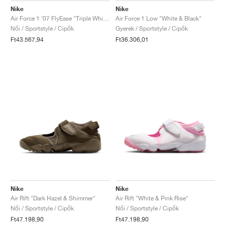
Nike
Nike
Air Force 1 '07 FlyEase "Triple White"
Air Force 1 Low "White & Black"
Női / Sportstyle / Cipők
Gyerek / Sportstyle / Cipők
Ft43.567,94
Ft36.306,01
Nike
Nike
Air Rift "Dark Hazel & Shimmer"
Air Rift "White & Pink Rise"
Női / Sportstyle / Cipők
Női / Sportstyle / Cipők
Ft47.198,90
Ft47.198,90