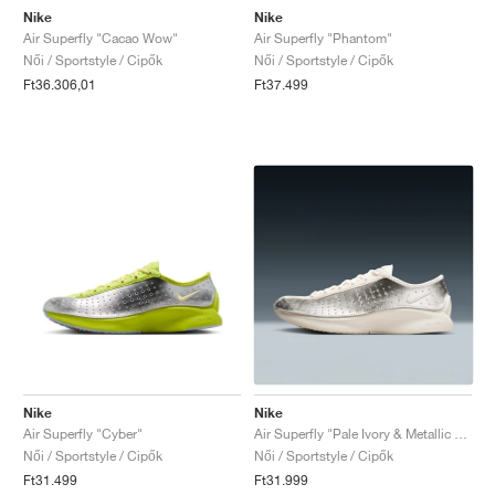
Nike
Nike
Air Superfly "Cacao Wow"
Air Superfly "Phantom"
Női / Sportstyle / Cipők
Női / Sportstyle / Cipők
Ft36.306,01
Ft37.499
Nike
Nike
Air Superfly "Cyber"
Air Superfly "Pale Ivory & Metallic Silver"
Női / Sportstyle / Cipők
Női / Sportstyle / Cipők
Ft31.499
Ft31.999