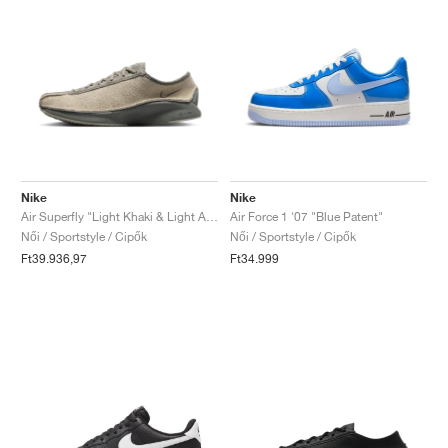
Nike
Nike
Air Superfly "Light Khaki & Light Army"
Air Force 1 '07 "Blue Patent"
Női / Sportstyle / Cipők
Női / Sportstyle / Cipők
Ft39.936,97
Ft34.999