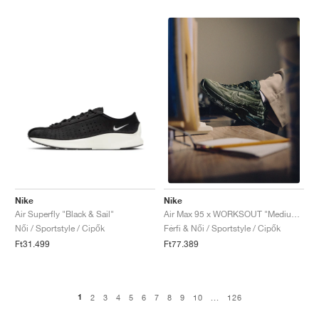
Nike
Nike
Air Superfly "Black & Sail"
Air Max 95 x WORKSOUT "Medium Olive & Sequoia"
Női / Sportstyle / Cipők
Férfi & Női / Sportstyle / Cipők
Ft31.499
Ft77.389
1
2
3
4
5
6
7
8
9
10
...
126