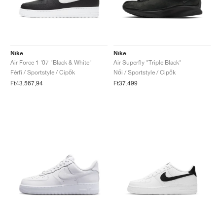
Nike
Nike
Air Force 1 '07 "Black & White"
Air Superfly "Triple Black"
Férfi / Sportstyle / Cipők
Női / Sportstyle / Cipők
Ft43.567,94
Ft37.499