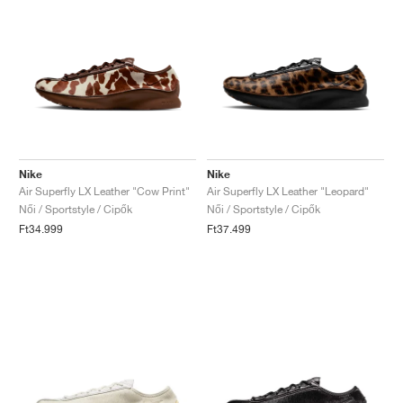
Nike
Nike
Air Superfly LX Leather "Cow Print"
Air Superfly LX Leather "Leopard"
Női / Sportstyle / Cipők
Női / Sportstyle / Cipők
Ft34.999
Ft37.499