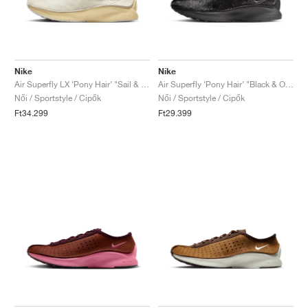
Nike
Nike
Air Superfly LX ‘Pony Hair’ "Sail & Soft Yellow"
Air Superfly ‘Pony Hair’ "Black & Off-Noir"
Női / Sportstyle / Cipők
Női / Sportstyle / Cipők
Ft34.299
Ft29.399