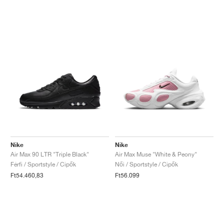
Nike
Nike
Air Max 90 LTR "Triple Black"
Air Max Muse "White & Peony"
Férfi / Sportstyle / Cipők
Női / Sportstyle / Cipők
Ft54.460,83
Ft56.099