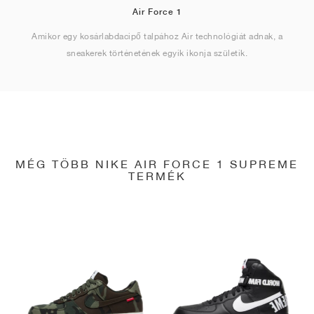
Air Force 1
Amikor egy kosárlabdacipő talpához Air technológiát adnak, a
sneakerek történetének egyik ikonja születik.
MÉG TÖBB NIKE AIR FORCE 1 SUPREME
TERMÉK