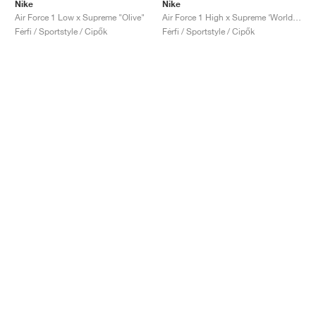
Nike
Nike
Air Force 1 Low x Supreme "Olive"
Air Force 1 High x Supreme ‘World Famous’ "White"
Férfi / Sportstyle / Cipők
Férfi / Sportstyle / Cipők