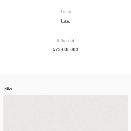
Stílus
Low
Stíluskód
573488-090
Nike