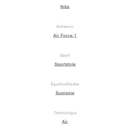
Nike
Kollekció
Air Force 1
Sport
Sportstyle
Együttműködés
Supreme
Technológia
Air