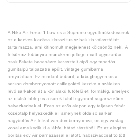
FIELD GENERAL
CRAZE
ADIRACER
MULE
471
GEL-CUMULUS 16
G.T. CUT
FORCE 58
TEKKIRA CUP
508
JORDAN
KILLSHOT 2
MOTO 2K
ITALIA
LEGACY 312
ALLERDALE
G.T. FUTURE
PS8
ALOHA SUPER
600
A Nike Air Force 1 Low és a Supreme együttműködésének
TOTAL 90
PHENOMENA
FORUM
JUMPMAN JACK
2000
VERTEBRAE
808
ez a kedves kiadása klasszikus színek kis választékát
tartalmazza, ami kifinomult megjelenést kölcsönöz neki. A
AVA ROVER
1000
HAMBURG
204L
AIR MAX 95
933
felsőrész többnyire monokróm jellege miatt egyszerűen
csak Fekete becenévre keresztelt cipő egy tapadós
MIND
860V2
gumitalpú talpazatra épült, vintage gumibarna
árnyalatban. Ez mindent beborít, a lábujjhegyen és a
AIR RIFT
sarkon dombornyomott csillagoktól kezdve a széleken
lévő sarkakon át a kör alakú futófelületi formákig, amelyek
az elülső lábfej és a sarok fölött egyaránt sugárszerűen
helyezkednek el. Ezen az erős alapon egy teljesen fehér
középtalp helyezkedik el, amelynek oldalsó sarkán
nagybetűs Air felirat van dombornyomva, és egy vastag
vonal emelkedik ki a lábfej hátsó részéből. Ez az elegáns
borítás egy Air párnázással ellátott, habszivaccsal töltött