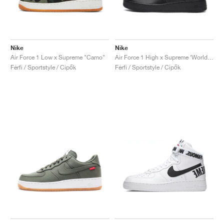
Nike
Nike
Air Force 1 Low x Supreme "Camo"
Air Force 1 High x Supreme ‘World Famous’ "Black"
Férfi / Sportstyle / Cipők
Férfi / Sportstyle / Cipők