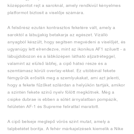
középpontot rejt a saroknál, amely rendkívül kényelmes
platformot biztosít a viselője számára.
A felsőrész ezután kontrasztos feketére vált, amely a
saroktól a lábujjakig betakarja az egészet. Vízálló
anyagból készült, hogy segítsen megvédeni a viselőjét, és
ugyanúgy lett elrendezve, mint az ikonikus AF1 sziluett - a
lábujjdobozon és a lábközépen látható aljzatréteggel,
valamint az elülső lábfej, a cipő hátsó része és a
szemtámasz körüli overlay-ekkel. Ez utóbbinál fekete
fémgyűrűk erősítik meg a szemlyukakat, ami azt jelenti,
hogy a fekete fűzőket szilárdan a helyükön tartják, amikor
a szintén fekete színű nyelv fölött megkötnek. Még a
csipke dubrae is ebben a sötét árnyalatban pompázik,
felületén AF-1 és Supreme felirattal maratott.
A cipő belseje meglepő vörös színt mutat, amely a
talpbetétet borítja. A fehér márkajelzések kiemelik a Nike