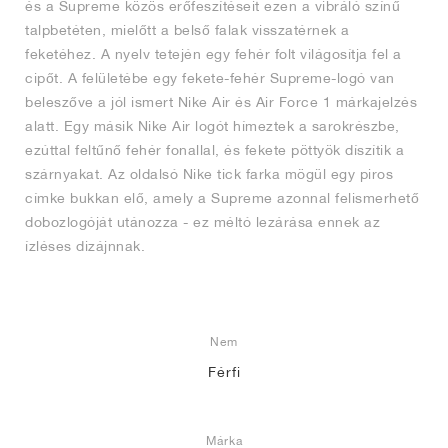
és a Supreme közös erőfeszítéseit ezen a vibráló színű
talpbetéten, mielőtt a belső falak visszatérnek a
feketéhez. A nyelv tetején egy fehér folt világosítja fel a
cipőt. A felületébe egy fekete-fehér Supreme-logó van
beleszőve a jól ismert Nike Air és Air Force 1 márkajelzés
alatt. Egy másik Nike Air logót hímeztek a sarokrészbe,
ezúttal feltűnő fehér fonallal, és fekete pöttyök díszítik a
szárnyakat. Az oldalsó Nike tick farka mögül egy piros
címke bukkan elő, amely a Supreme azonnal felismerhető
dobozlogóját utánozza - ez méltó lezárása ennek az
ízléses dizájnnak.
Nem
Férfi
Márka