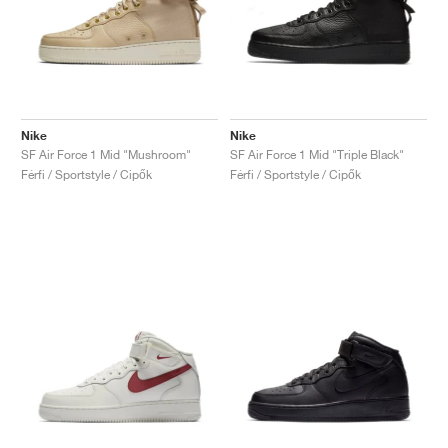
Nike
Nike
SF Air Force 1 Mid "Mushroom"
SF Air Force 1 Mid "Triple Black"
Férfi / Sportstyle / Cipők
Férfi / Sportstyle / Cipők