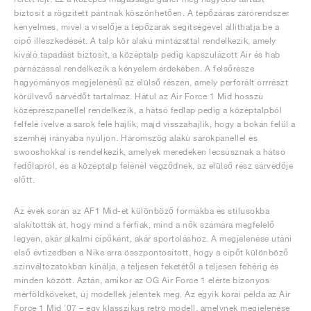
biztosít a rögzített pántnak köszönhetően. A tépőzáras zárórendszer
kényelmes, mivel a viselője a tépőzárak segítségével állíthatja be a
cipő illeszkedését. A talp kör alakú mintázattal rendelkezik, amely
kiváló tapadást biztosít, a középtalp pedig kapszulázott Air és hab
párnázással rendelkezik a kényelem érdekében. A felsőrésze
hagyományos megjelenésű az elülső részen, amely perforált orrrészt
körülvevő sárvédőt tartalmaz. Hátul az Air Force 1 Mid hosszú
középrészpanellel rendelkezik, a hátsó fedlap pedig a középtalpból
felfelé ívelve a sarok felé hajlik, majd visszahajlik, hogy a bokán felül a
szemhéj irányába nyúljon. Háromszög alakú sarokpanellel és
swooshokkal is rendelkezik, amelyek meredeken lecsúsznak a hátsó
fedőlapról, és a középtalp felénél végződnek, az elülső rész sárvédője
előtt.
Az évek során az AF1 Mid-et különböző formákba és stílusokba
alakították át, hogy mind a férfiak, mind a nők számára megfelelő
legyen, akár alkalmi cipőként, akár sportoláshoz. A megjelenése utáni
első évtizedben a Nike arra összpontosított, hogy a cipőt különböző
színváltozatokban kínálja, a teljesen feketétől a teljesen fehérig és
minden között. Aztán, amikor az OG Air Force 1 elérte bizonyos
mérföldköveket, új modellek jelentek meg. Az egyik korai példa az Air
Force 1 Mid '07 – egy klasszikus retro modell, amelynek megjelenése