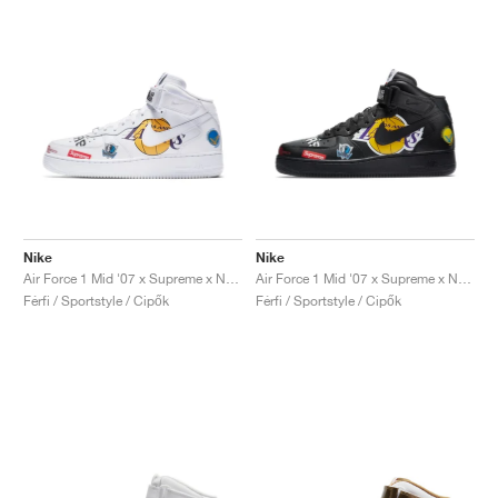
Nike
Nike
Air Force 1 Mid '07 x Supreme x NBA "White"
Air Force 1 Mid '07 x Supreme x NBA "Black"
Férfi / Sportstyle / Cipők
Férfi / Sportstyle / Cipők