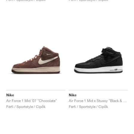
Nike
Nike
Air Force 1 Mid '07 "Chocolate"
Air Force 1 Mid x Stussy "Black & White"
Férfi / Sportstyle / Cipők
Férfi / Sportstyle / Cipők