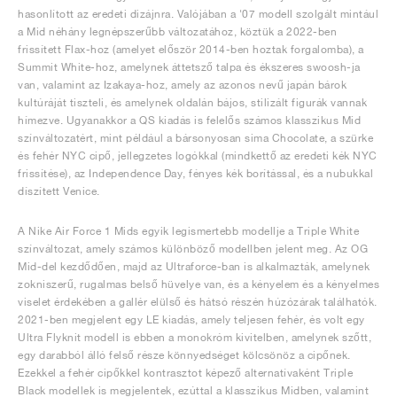
hasonlított az eredeti dizájnra. Valójában a '07 modell szolgált mintául
a Mid néhány legnépszerűbb változatához, köztük a 2022-ben
frissített Flax-hoz (amelyet először 2014-ben hoztak forgalomba), a
Summit White-hoz, amelynek áttetsző talpa és ékszeres swoosh-ja
van, valamint az Izakaya-hoz, amely az azonos nevű japán bárok
kultúráját tiszteli, és amelynek oldalán bájos, stilizált figurák vannak
hímezve. Ugyanakkor a QS kiadás is felelős számos klasszikus Mid
színváltozatért, mint például a bársonyosan sima Chocolate, a szürke
és fehér NYC cipő, jellegzetes logókkal (mindkettő az eredeti kék NYC
frissítése), az Independence Day, fényes kék borítással, és a nubukkal
díszített Venice.
A Nike Air Force 1 Mids egyik legismertebb modellje a Triple White
színváltozat, amely számos különböző modellben jelent meg. Az OG
Mid-del kezdődően, majd az Ultraforce-ban is alkalmazták, amelynek
zokniszerű, rugalmas belső hüvelye van, és a kényelem és a kényelmes
viselet érdekében a gallér elülső és hátsó részén húzózárak találhatók.
2021-ben megjelent egy LE kiadás, amely teljesen fehér, és volt egy
Ultra Flyknit modell is ebben a monokróm kivitelben, amelynek szőtt,
egy darabból álló felső része könnyedséget kölcsönöz a cipőnek.
Ezekkel a fehér cipőkkel kontrasztot képező alternatívaként Triple
Black modellek is megjelentek, ezúttal a klasszikus Midben, valamint