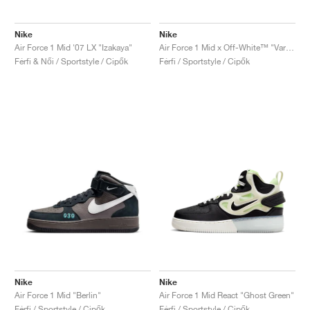
Nike
Nike
Air Force 1 Mid '07 LX "Izakaya"
Air Force 1 Mid x Off-White™ "Varsity Maize"
Férfi & Női / Sportstyle / Cipők
Férfi / Sportstyle / Cipők
Nike
Nike
Air Force 1 Mid "Berlin"
Air Force 1 Mid React "Ghost Green"
Férfi / Sportstyle / Cipők
Férfi / Sportstyle / Cipők