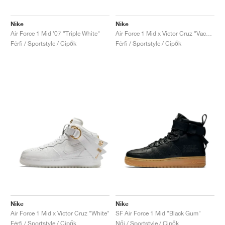
Nike
Nike
Air Force 1 Mid '07 "Triple White"
Air Force 1 Mid x Victor Cruz "Vachetta Tan"
Férfi / Sportstyle / Cipők
Férfi / Sportstyle / Cipők
Nike
Nike
Air Force 1 Mid x Victor Cruz "White"
SF Air Force 1 Mid "Black Gum"
Férfi / Sportstyle / Cipők
Női / Sportstyle / Cipők