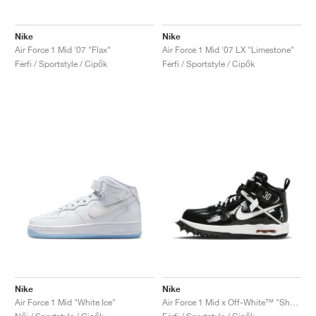
Nike
Nike
Air Force 1 Mid '07 "Flax"
Air Force 1 Mid '07 LX "Limestone"
Férfi / Sportstyle / Cipők
Férfi / Sportstyle / Cipők
Nike
Nike
Air Force 1 Mid "White Ice"
Air Force 1 Mid x Off-White™ "Sheed"