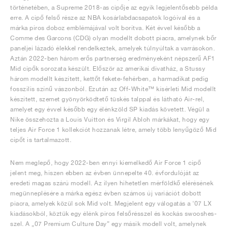
történetében, a Supreme 2018-as cipője az egyik legjelentősebb példa
erre. A cipő felső része az NBA kosárlabdacsapatok logóival és a
márka piros doboz emblémájával volt borítva. Két évvel később a
Comme des Garcons (CDG) olyan modellt dobott piacra, amelynek bőr
paneljei lázadó élekkel rendelkeztek, amelyek túlnyúltak a varrásokon.
Aztán 2022-ben három erős partnerség eredményeként népszerű AF1
Mid cipők sorozata készült. Először az amerikai divatház, a Stussy
három modellt készített, kettőt fekete-fehérben, a harmadikat pedig
fosszilis színű vászonból. Ezután az Off-White™ kísérleti Mid modellt
készített, szemet gyönyörködtető tüskés talppal és látható Air-rel,
amelyet egy évvel később egy élénkzöld SP kiadás követett. Végül a
Nike összehozta a Louis Vuitton és Virgil Abloh márkákat, hogy egy
teljes Air Force 1 kollekciót hozzanak létre, amely több lenyűgöző Mid
cipőt is tartalmazott.
Nem meglepő, hogy 2022-ben ennyi kiemelkedő Air Force 1 cipő
jelent meg, hiszen ebben az évben ünnepelte 40. évfordulóját az
eredeti magas szárú modell. Az ilyen hihetetlen mérföldkő elérésének
megünneplésére a márka egész évben számos új variációt dobott
piacra, amelyek közül sok Mid volt. Megjelent egy válogatás a '07 LX
kiadásokból, köztük egy élénk piros felsőrésszel és kockás swooshes-
szel. A „07 Premium Culture Day” egy másik modell volt, amelynek