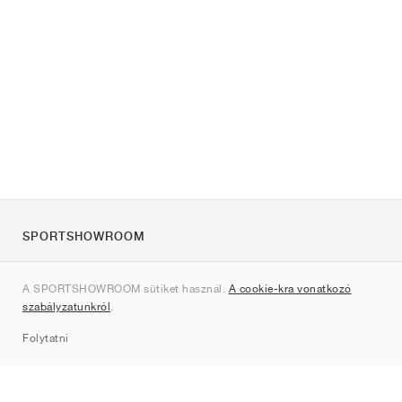
SPORTSHOWROOM
Rólunk
A SPORTSHOWROOM sütiket használ.
A cookie-kra vonatkozó
Kapcsolat
szabályzatunkról
.
Sitemap
Folytatni
Márkák