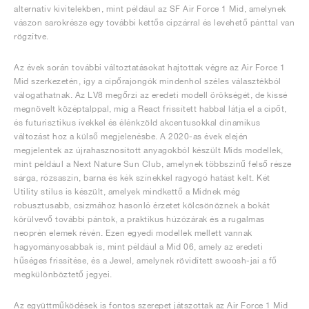
alternatív kivitelekben, mint például az SF Air Force 1 Mid, amelynek
vászon sarokrésze egy további kettős cipzárral és levehető pánttal van
rögzítve.
Az évek során további változtatásokat hajtottak végre az Air Force 1
Mid szerkezetén, így a cipőrajongók mindenhol széles választékból
válogathatnak. Az LV8 megőrzi az eredeti modell örökségét, de kissé
megnövelt középtalppal, míg a React frissített habbal látja el a cipőt,
és futurisztikus ívekkel és élénkzöld akcentusokkal dinamikus
változást hoz a külső megjelenésbe. A 2020-as évek elején
megjelentek az újrahasznosított anyagokból készült Mids modellek,
mint például a Next Nature Sun Club, amelynek többszínű felső része
sárga, rózsaszín, barna és kék színekkel ragyogó hatást kelt. Két
Utility stílus is készült, amelyek mindkettő a Midnek még
robusztusabb, csizmához hasonló érzetet kölcsönöznek a bokát
körülvevő további pántok, a praktikus húzózárak és a rugalmas
neoprén elemek révén. Ezen egyedi modellek mellett vannak
hagyományosabbak is, mint például a Mid 06, amely az eredeti
hűséges frissítése, és a Jewel, amelynek rövidített swoosh-jai a fő
megkülönböztető jegyei.
Az együttműködések is fontos szerepet játszottak az Air Force 1 Mid