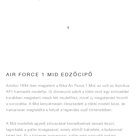
1
AIR FORCE 1 MID EDZŐCIPŐ
Amikor 1994-ben megjelent a Nike Air Force 1 Mid, az volt az ikonikus
AF1 harmadik modellje. Új dimenziót adott a több mint egy évtizeddel
korábban megjelent másik két modellhez, mivel új megjelenést hozott
a sorozatba. A Mid kényelmesen illeszkedett a többi modell közé, és
hamarosan megtalálta a helyét a legendás cipő történetében.
A Mid modellek egyedi stílusukkal kiemelkednek társaik közül,
leginkább a gallér kivágásával, amely elölről hátrafelé, a bokavonal
felett lejt. Ez a közepes magasságú gallér még nagyobb tartást