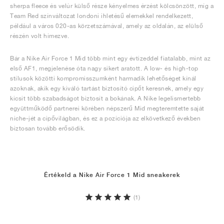
sherpa fleece és velúr külső része kényelmes érzést kölcsönzött, míg a
Team Red színváltozat londoni ihletésű elemekkel rendelkezett,
például a város 020-as körzetszámával, amely az oldalán, az elülső
részén volt hímezve.
Bár a Nike Air Force 1 Mid több mint egy évtizeddel fiatalabb, mint az
első AF1, megjelenése óta nagy sikert aratott. A low- és high-top
stílusok közötti kompromisszumként harmadik lehetőséget kínál
azoknak, akik egy kiváló tartást biztosító cipőt keresnek, amely egy
kicsit több szabadságot biztosít a bokának. A Nike legelismertebb
együttműködő partnerei körében népszerű Mid megteremtette saját
niche-jét a cipővilágban, és ez a pozíciója az elkövetkező években
biztosan tovább erősödik.
Értékeld a Nike Air Force 1 Mid sneakerek
(1)