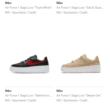
FIELD GENERAL
CRAZE
ADIRACER
MULE
471
GEL-CUMULUS 16
G.T. CUT
FORCE 58
TEKKIRA CUP
508
JORDAN
Nike
Nike
Air Force 1 Sage Low "Triple White"
Air Force 1 Sage Low "Sail & Guava Ice"
Női / Sportstyle / Cipők
Női / Sportstyle / Cipők
KILLSHOT 2
MOTO 2K
ITALIA
LEGACY 312
ALLERDALE
G.T. FUTURE
PS8
ALOHA SUPER
600
TOTAL 90
PHENOMENA
FORUM
JUMPMAN JACK
2000
VERTEBRAE
808
AVA ROVER
1000
HAMBURG
204L
AIR MAX 95
933
MIND
860V2
AIR RIFT
Nike
Nike
Air Force 1 Sage Low "Valentine's Day"
Air Force 1 Sage Low "Desert Ore"
Női / Sportstyle / Cipők
Női / Sportstyle / Cipők