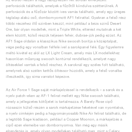
perforációk találhatók, amelyek a fűzőtől kiindulva szétterülnek. A
perforációk és a fűzőzár között íves varrás található, amely egy üreges
téglalap alakú cső, dombornyomott AF1 felirattal. Gyakran a felső rész
többi részéhez illő színben készül, mint például a bézs színű Desert
Ore, bár olyan modellek, mint a Triple White, eltérést mutatnak a két
elem között, külső részük teljesen fehér, dubrae-jük pedig ezüst. Az
AF1 Sage oldalán a klasszikus Nike swoosh borítja a középtalpat,
vége pedig egy vonalban felfelé ível a sarokpanel felé. Egy figyelemre
méltó kivétel ez alól az LX Light Cream, amely más LX modellekhez
hasonlóan műanyag swoosh kontúrral rendelkezik, amelyet nagy
öltésekkel varrtak a felső részhez. A saroknál egy széles folt található,
amelynek alsó szélén kettős öltéssor húzódik, amely a felső vonalba
illeszkedik, így sima varratot képezve.
Az Air Force 1 Sage saját márkajelzéssel is rendelkezik – a sarok és a
nyelv patch-eken az AF-1 felirat mellett egy Nike swoosh található,
amely a jellegzetes kötőjelet is tartalmazza. A Barely Rose cipő
rózsaszín külső részén a sarok márkajelzése feketével van nyomtatva,
a nyelv címkéjén pedig a hagyományosabb Nike Air felirat található, de
a legtöbb Sage kiadáson, például a Copper Moonon, a márkajelzés a
cipő ezen elemeibe van dombornyomva. Van még egy másik
elrendezés is, amely olyan modelleken található meg, mint a Celery