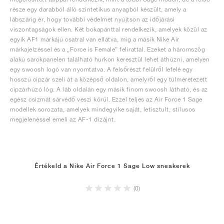
része egy darabból álló szintetikus anyagból készült, amely a
lábszárig ér, hogy további védelmet nyújtson az időjárási
viszontagságok ellen. Két bokapánttal rendelkezik, amelyek közül az
egyik AF1 márkájú csatral van ellátva, míg a másik Nike Air
márkajelzéssel és a „Force is Female” felirattal. Ezeket a háromszög
alakú sarokpanelen található hurkon keresztül lehet áthúzni, amelyen
egy swoosh logó van nyomtatva. A felsőrészt felülről lefelé egy
hosszú cipzár szeli át a középső oldalon, amelyről egy túlméretezett
cipzárhúzó lóg. A láb oldalán egy másik finom swoosh látható, és az
egész csizmát sárvédő veszi körül. Ezzel teljes az Air Force 1 Sage
modellek sorozata, amelyek mindegyike saját, letisztult, stílusos
megjelenéssel emeli az AF-1 dizájnt.
Értékeld a Nike Air Force 1 Sage Low sneakerek
(0)