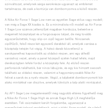
színváltozat, amelynek sárga sarokrésze ugyanazt az emblémát
tartalmazza, de csak a kontúrja van dombornyomva a külső részén.
A Nike Air Force 1 Sage Low nem az egyetlen Sage stílus vagy modell;
van még a Sage XX kiadás is. Ez a minimalista női modell az Air Force
1 Sage Low számos jellemzőjét magában hordozza, beleértve a
megemelt középtalpat és a forgócsapos talpat, de még tovább
egyszerűsítették, hogy slip-on cipő legyen belőle. Nincsenek
cipőfűzői, felső része két egyszerű darabból áll, amelyek varrása a
középtalp tetején fut végig. A hátsó darab közvetlenül a
sarokpanelhez kapcsolódik az oldalsó részen, ami egy átfedő
varráshoz vezet, amely a panel középső szélén halad lefelé, majd
derékszögben lefelé fordul a középtalp felé. Az elülső részén
perforációk találhatók, bár nincs lábujjrés, és egy kis hímzett swoosh
található az oldalsó részen, valamint a hagyományosabb Nike Air
felirat a sarok és a nyelv részén. Végül, a talpbetét dombornyomott kör
alakú mintákkal van díszítve, amelyek tükrözik a talp alatti mintázatot.
Az AF1 Sage Low megjelenésétől még nagyobb eltérés figyelhető meg
a Nike Air Force 1 Sage High és annak Sage High LX megfelelője
esetében. Téli csizmaként került forgalomba, ugyanazzal a
megerősített talppal rendelkezik, mint a többi Sage modell, de a felső