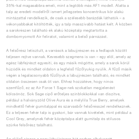
35%-kal magasabbra emeli, mint a legtöbb más AF1 modell. Alatta a
talp az eredeti modellről ismert jellegzetes koncentrikus kör alakú
mintázattal rendelkezik, de csak a szélesebb barázdák láthatók – a
vékonyabbakat kitöltötték, így a talp masszívabb hatást kelt. A közben
a sarokrészen található ék alakú középtalp megtartotta a
dombornyomott Air feliratot, valamint a belső párnázást.
A felsőrész letisztult, a varrások a lábujjrészen és a fedlapok között
teljesen rejtve vannak. Kevesebb szegmens is van – egy elöl, amely az
egész lábfejrészt egyesíti, és egy másik mögötte, amely a sarok körül
húzódik és mindkét oldalon a legfelső fűzőlyukig nyúlik. A fűző másik
végén a legalacsonyabb fűzőlyuk a lábujjrészen található, és mindkét
oldalon összesen csak öt van. Ehhez hozzátéve, hogy nincs
szemfűző, ez az Air Force 1 Sage-nek szokatlan megjelenést
kölcsönöz. Sok Sage cipő erőteljes színblokkokkal van díszítve,
például a halványzöld Olive Aura és a mélylila True Berry, amelyek
mindkettő fehér gumitalppal és szarvasbőr felsőrésszel rendelkeznek.
Ez a teljesen fehér talp is gyakori, bár vannak kivételek, mint például a
Cool Grey, amelynek fehér középtalpa alatt gumitalp és stílusos
szürke felsőrész található.
Az elülső részen a nagy lábujjrészen hét sorban elhelyezett