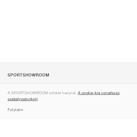
SPORTSHOWROOM
Rólunk
A SPORTSHOWROOM sütiket használ.
A cookie-kra vonatkozó
Kapcsolat
szabályzatunkról
.
Sitemap
Folytatni
Márkák
Nike