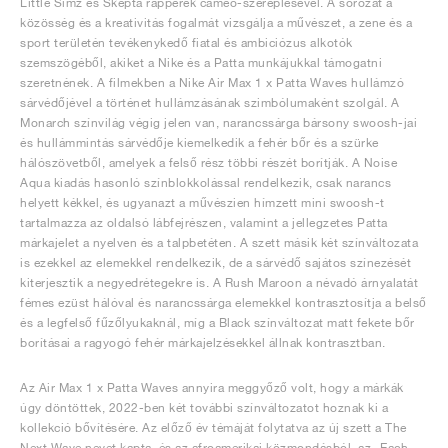
Little Simz és Skepta rapperek cameo-szereplésével. A sorozat a
közösség és a kreativitás fogalmát vizsgálja a művészet, a zene és a
sport területén tevékenykedő fiatal és ambiciózus alkotók
szemszögéből, akiket a Nike és a Patta munkájukkal támogatni
szeretnének. A filmekben a Nike Air Max 1 x Patta Waves hullámzó
sárvédőjével a történet hullámzásának szimbólumaként szolgál. A
Monarch színvilág végig jelen van, narancssárga bársony swoosh-jai
és hullámmintás sárvédője kiemelkedik a fehér bőr és a szürke
hálószövetből, amelyek a felső rész többi részét borítják. A Noise
Aqua kiadás hasonló színblokkolással rendelkezik, csak narancs
helyett kékkel, és ugyanazt a művészien hímzett mini swoosh-t
tartalmazza az oldalsó lábfejrészen, valamint a jellegzetes Patta
márkajelet a nyelven és a talpbetéten. A szett másik két színváltozata
is ezekkel az elemekkel rendelkezik, de a sárvédő sajátos színezését
kiterjesztik a negyedrétegekre is. A Rush Maroon a névadó árnyalatát
fémes ezüst hálóval és narancssárga elemekkel kontrasztosítja a belső
és a legfelső fűzőlyukaknál, míg a Black színváltozat matt fekete bőr
borításai a ragyogó fehér márkajelzésekkel állnak kontrasztban.
Az Air Max 1 x Patta Waves annyira meggyőző volt, hogy a márkák
úgy döntöttek, 2022-ben két további színváltozatot hoznak ki a
kollekció bővítésére. Az előző év témáját folytatva az új szett a The
Next Wave nevet kapta, és az afroamerikai közmondásból, az „Each