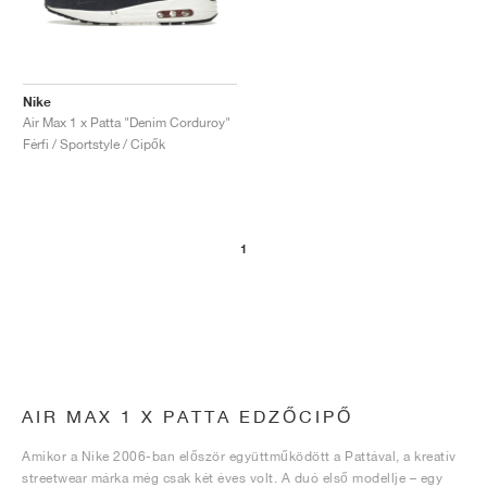
Nike
Air Max 1 x Patta "Denim Corduroy"
Férfi / Sportstyle / Cipők
1
AIR MAX 1 X PATTA EDZŐCIPŐ
Amikor a Nike 2006-ban először együttműködött a Pattával, a kreatív
streetwear márka még csak két éves volt. A duó első modellje – egy