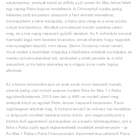
sarokrészhez, amelyek közül az előbbi a jól ismert Air Max felirat felett
egy vastag Patta logóval rendelkezik. A Chlorophyll kiadás pedig
kellemes zöld árnyalatot választott a fent említett elemekhez,
kontrasztként a fehér középtalp, a hálós alsó réteg és a sima szürke
nubuk borításokhoz. Mindkét színváltozat limitált számban jelent
meg, és a mai napig népszerű gyűjtői darabok. Az 5. évforduló sorozat
harmadik tagja nem kevésbé kívánatos, annak ellenére, hogy nagyobb
mennyiségben készült, mint társai. Denim Corduroy néven ismert,
mivel ezeket a textíliákat integrálja a felsőrésze sötétkék borításába, és
merész színárnyalatokkal teli, amelyeket a sötét panelek és a zöld
swooshok, a lila hálós alsóréteg és a világos piros nyelv logója
alkotnak.
Ez a három színkombináció az évek során mind népszerű maradt,
sikerük pedig utat nyitott számos további Nike Air Max 1 x Patta
együttműködésnek. 2010-ben két új AM1-es modell jelent meg,
amelyek közül az egyiket Peter Jensen népszerű becenevén, Parra
segítségével alkották meg. A holland tervező és művész már korábban
is dolgozott mindkét márkával külön-külön, ami megmutatkozott a
köztük lévő egyértelmű szinergiában és a kreatív tehetségükben, ami a
Nike x Patta cipők egyik legkeresettebb modelljét eredményezte – az
Air Max 1 Patta x Parra Cherrywoodot. Aszimmetrikus jellemzői Parra