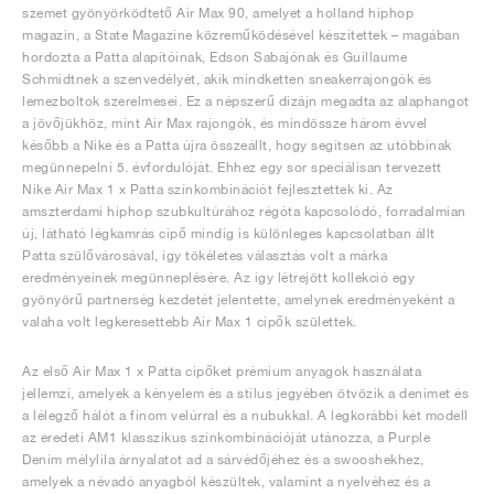
szemet gyönyörködtető Air Max 90, amelyet a holland hiphop
magazin, a State Magazine közreműködésével készítettek – magában
hordozta a Patta alapítóinak, Edson Sabajónak és Guillaume
Schmidtnek a szenvedélyét, akik mindketten sneakerrajongók és
lemezboltok szerelmesei. Ez a népszerű dizájn megadta az alaphangot
a jövőjükhöz, mint Air Max rajongók, és mindössze három évvel
később a Nike és a Patta újra összeállt, hogy segítsen az utóbbinak
megünnepelni 5. évfordulóját. Ehhez egy sor speciálisan tervezett
Nike Air Max 1 x Patta színkombinációt fejlesztettek ki. Az
amszterdami hiphop szubkultúrához régóta kapcsolódó, forradalmian
új, látható légkamrás cipő mindig is különleges kapcsolatban állt
Patta szülővárosával, így tökéletes választás volt a márka
eredményeinek megünneplésére. Az így létrejött kollekció egy
gyönyörű partnerség kezdetét jelentette, amelynek eredményeként a
valaha volt legkeresettebb Air Max 1 cipők születtek.
Az első Air Max 1 x Patta cipőket prémium anyagok használata
jellemzi, amelyek a kényelem és a stílus jegyében ötvözik a denimet és
a lélegző hálót a finom velúrral és a nubukkal. A legkorábbi két modell
az eredeti AM1 klasszikus színkombinációját utánozza, a Purple
Denim mélylila árnyalatot ad a sárvédőjéhez és a swooshekhez,
amelyek a névadó anyagból készültek, valamint a nyelvéhez és a