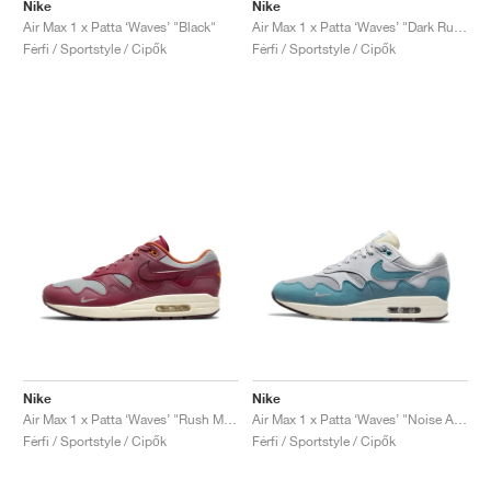
FIELD GENERAL
CRAZE
ADIRACER
MULE
471
GEL-CUMULUS 16
G.T. CUT
FORCE 58
TEKKIRA CUP
508
JORDAN
Nike
Nike
Air Max 1 x Patta ‘Waves’ "Black"
Air Max 1 x Patta ‘Waves’ "Dark Russet"
Férfi / Sportstyle / Cipők
Férfi / Sportstyle / Cipők
KILLSHOT 2
MOTO 2K
ITALIA
LEGACY 312
ALLERDALE
G.T. FUTURE
PS8
ALOHA SUPER
600
TOTAL 90
PHENOMENA
FORUM
JUMPMAN JACK
2000
VERTEBRAE
808
AVA ROVER
1000
HAMBURG
204L
AIR MAX 95
933
MIND
860V2
AIR RIFT
Nike
Nike
Air Max 1 x Patta ‘Waves’ "Rush Maroon"
Air Max 1 x Patta ‘Waves’ "Noise Aqua"
Férfi / Sportstyle / Cipők
Férfi / Sportstyle / Cipők