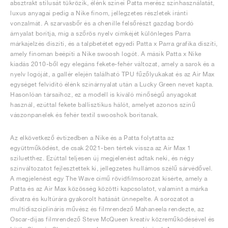
absztrakt stílusát tükrözik, élénk színei Patta merész színhasználatát,
luxus anyagai pedig a Nike finom, jellegzetes részletek iránti
vonzalmát. A szarvasbőr és a chenille felsőrészt gazdag bordó
árnyalat borítja, míg a szőrös nyelv címkéjét különleges Parra
márkajelzés díszíti, és a talpbetétet egyedi Patta x Parra grafika díszíti,
amely finoman beépíti a Nike swoosh logót. A másik Patta x Nike
kiadás 2010-ből egy elegáns fekete-fehér változat, amely a sarok és a
nyelv logóját, a gallér elején található TPU fűzőlyukakat és az Air Max
egységet felvidító élénk színárnyalat után a Lucky Green nevet kapta.
Hasonlóan társaihoz, ez a modell is kiváló minőségű anyagokat
használ, ezúttal fekete ballisztikus hálót, amelyet azonos színű
vászonpanelek és fehér textil swooshok borítanak.
Az elkövetkező évtizedben a Nike és a Patta folytatta az
együttműködést, de csak 2021-ben tértek vissza az Air Max 1
sziluetthez. Ezúttal teljesen új megjelenést adtak neki, és négy
színváltozatot fejlesztettek ki, jellegzetes hullámos szélű sárvédővel.
A megjelenést egy The Wave című rövidfilmsorozat kísérte, amely a
Patta és az Air Max közösség közötti kapcsolatot, valamint a márka
divatra és kultúrára gyakorolt hatását ünnepelte. A sorozatot a
multidiszciplináris művész és filmrendező Mahaneela rendezte, az
Oscar-díjas filmrendező Steve McQueen kreatív közreműködésével és