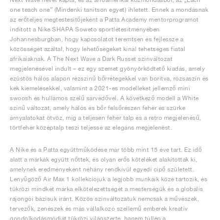
one teach one” (Mindenki tanítson egyet) ihletett. Ennek a mondásnak
az erőteljes megtestesítőjeként a Patta Academy mentorprogramot
indított a Nike SHAPA Soweto sportlétesítményében
Johannesburgban, hogy kapcsolatot teremtsen és fejlessze a
közösségét azáltal, hogy lehetőségeket kínál tehetséges fiatal
afrikaiaknak. A The Next Wave a Dark Russet színváltozat
megjelenésével indult – ez egy szemet gyönyörködtető kiadás, amely
ezüstös hálós alapon rézszínű bőrrétegekkel van borítva, rózsaszín és
kék kiemelésekkel, valamint a 2021-es modelleket jellemző mini
swoosh és hullámos szélű sárvédővel. A következő modell a White
színű változat, amely hálós és bőr felsőrészen fehér és szürke
árnyalatokat ötvöz, míg a teljesen fehér talp és a retro megjelenésű,
törtfehér középtalp teszi teljessé az elegáns megjelenést.
A Nike és a Patta együttműködése már több mint 15 éve tart. Ez idő
alatt a márkák együtt nőttek, és olyan erős köteléket alakítottak ki,
amelynek eredményeként néhány rendkívül egyedi cipő született.
Lenyűgöző Air Max 1 kollekciójuk a legjobb munkáik közé tartozik, és
tükrözi mindkét márka elkötelezettségét a mesterségük és a globális
rajongói bázisuk iránt. Közös színváltozatuk nemcsak a művészek,
tervezők, zenészek és más vállalkozó szellemű emberek kreatív
gondolkodásmódját tükrözi világszerte, hanem túllép a