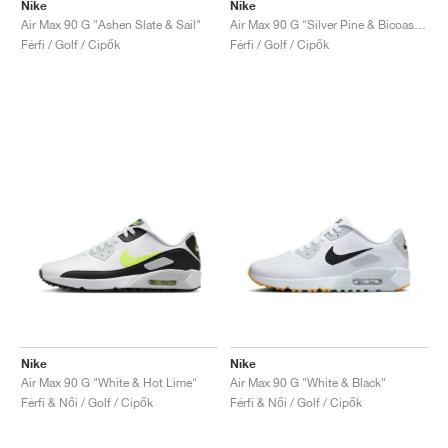
FIELD GENERAL
CRAZE
ADIRACER
MULE
471
GEL-CUMULUS 16
G.T. CUT
FORCE 58
TEKKIRA CUP
508
JORDAN
Nike
Nike
Air Max 90 G "Ashen Slate & Sail"
Air Max 90 G "Silver Pine & Bicoastal"
Férfi / Golf / Cipők
Férfi / Golf / Cipők
KILLSHOT 2
MOTO 2K
ITALIA
LEGACY 312
ALLERDALE
G.T. FUTURE
PS8
ALOHA SUPER
600
TOTAL 90
PHENOMENA
FORUM
JUMPMAN JACK
2000
VERTEBRAE
808
AVA ROVER
1000
HAMBURG
204L
AIR MAX 95
933
MIND
860V2
AIR RIFT
Nike
Nike
Air Max 90 G "White & Hot Lime"
Air Max 90 G "White & Black"
Férfi & Női / Golf / Cipők
Férfi & Női / Golf / Cipők