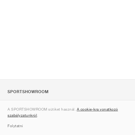
SPORTSHOWROOM
Rólunk
A SPORTSHOWROOM sütiket használ.
A cookie-kra vonatkozó
Kapcsolat
szabályzatunkról
.
Sitemap
Folytatni