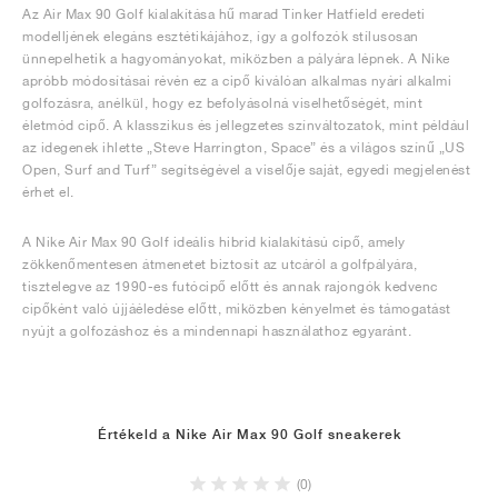
Az Air Max 90 Golf kialakítása hű marad Tinker Hatfield eredeti
modelljének elegáns esztétikájához, így a golfozók stílusosan
ünnepelhetik a hagyományokat, miközben a pályára lépnek. A Nike
apróbb módosításai révén ez a cipő kiválóan alkalmas nyári alkalmi
golfozásra, anélkül, hogy ez befolyásolná viselhetőségét, mint
életmód cipő. A klasszikus és jellegzetes színváltozatok, mint például
az idegenek ihlette „Steve Harrington, Space” és a világos színű „US
Open, Surf and Turf” segítségével a viselője saját, egyedi megjelenést
érhet el.
A Nike Air Max 90 Golf ideális hibrid kialakítású cipő, amely
zökkenőmentesen átmenetet biztosít az utcáról a golfpályára,
tisztelegve az 1990-es futócipő előtt és annak rajongók kedvenc
cipőként való újjáéledése előtt, miközben kényelmet és támogatást
nyújt a golfozáshoz és a mindennapi használathoz egyaránt.
Értékeld a Nike Air Max 90 Golf sneakerek
(0)