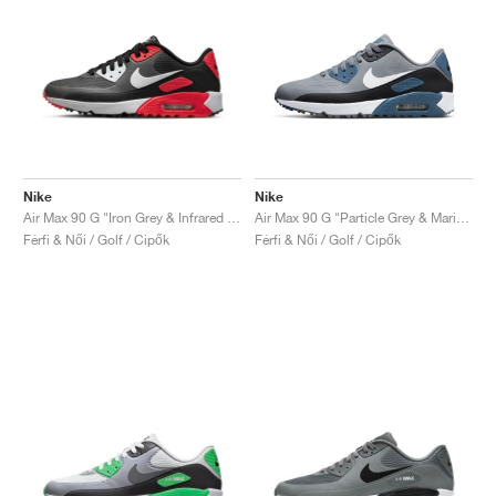
Nike
Nike
Air Max 90 G "Iron Grey & Infrared 23"
Air Max 90 G "Particle Grey & Marina"
Férfi & Női / Golf / Cipők
Férfi & Női / Golf / Cipők