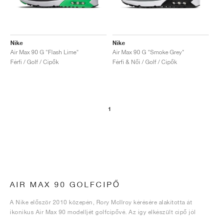
Nike
Nike
Air Max 90 G "Flash Lime"
Air Max 90 G "Smoke Grey"
Férfi / Golf / Cipők
Férfi & Női / Golf / Cipők
1
AIR MAX 90 GOLFCIPŐ
A Nike először 2010 közepén, Rory McIlroy kérésére alakította át
ikonikus Air Max 90 modelljét golfcipővé. Az így elkészült cipő jól