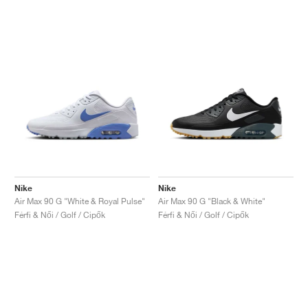
Nike
Nike
Air Max 90 G "White & Royal Pulse"
Air Max 90 G "Black & White"
Férfi & Női / Golf / Cipők
Férfi & Női / Golf / Cipők