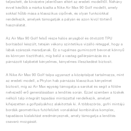
teljesített, de kinézetre jelentősen eltért az eredeti modelltől. Néhány
évvel később a márka kiadta a Nike Air Max 90 Golf modellt, amely
sokkal hűbb mása a klasszikus cipőnek, és olyan funkciókkal
rendelkezik, amelyek támogatják a pályán és azon kívül történő
használatát.
Az Air Max 90 Golf felső része hálós anyagból és ötvözött TPU
borításból készült, tetején vékony szintetikus vízálló réteggel, hogy a
lábak szárazak maradjanak. Ez a rugalmas gumírozott bevonat könnyű
és könnyen tisztítható, míg belül a vastag gallérpárnázás és a
párnázott talpbetét kényelmes, kényelmes illeszkedést biztosít.
A Nike Air Max 90 Golf talpa ugyanazt a középtalpat tartalmazza, mint
az eredeti modell, a Phylon hab párnázás klasszikus kényelmet
biztosít, míg az Air Max egység támogatja a sarokat és segít a földre
nehezedő erő generálásában a lendítés során. Ezzel szemben a tüskék
nélküli talp integrált tapadási mintázattal rendelkezik, amelyet
kifejezetten a golfpályákhoz alakítottak ki. A többszörös, gofri mintájú
bordák geometrikus futófelületi vonalakkal kombinálva komplex,
tapadásos kialakítást eredményeznek, amely támogatja a lendítés
csavaró mozgását.